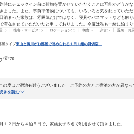
約時にチェックイン前に荷物を置かせていただくことは可能かどうかな
きました。また、事前準備物についても、いろいろと気を配っていただ
日泊まった家族は、雰囲気だけではなく、寝具やバスマットなども触り
で滞在させていただいたと申しておりました。今度は私も一緒に泊まり
|
|
|
|
|
屋
:
5
接客・サービス
:
5
ロケーション
:
5
朝食
:
-
夕食
:
-
温泉・お
部屋タイプ
東山と鴨川がお部屋で眺められる１日１組の貸切宿
70
この度はご宿泊有難うございました　ご予約の方とご宿泊の方が異なっ
たが　翌朝笑顔でお帰りになられましたので　とても嬉しかったです　
続きを読む
ました
2025-08-20
月１２日から４泊５日で、家族女子５名で利用させて頂きました。
