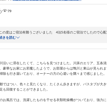
79
この度はご宿泊有難うございました　4泊5名様のご宿泊でしたので心
いです　次回は宿にてゆっくりお寛ぎ下さい　お待ちしております
続きを読む
2025-03-25
川沿いに滞在したくて、こちらを見つけました。川床のエリア、五条清
、豪華なお家にお邪魔したようで、お部屋からは鴨川と東山が見られま
掃除も行き届いており、オーナーの方の心遣いを隅々まで感じました。

都ではつい、色々と見たくなり、たくさん歩きますが、バスタブが大き
足も回復することができました。

のお風呂では、洗濯したものを干せる衣類乾燥機がついており、強力に