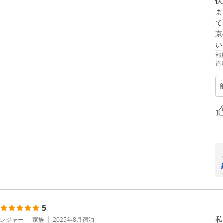
快
ま
て
京
い
部
追
5
私
レジャー
家族
2025年8月
宿泊