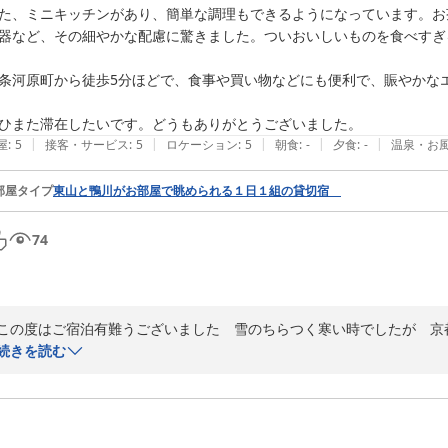
た、ミニキッチンがあり、簡単な調理もできるようになっています。お
器など、その細やかな配慮に驚きました。ついおいしいものを食べすぎ
条河原町から徒歩5分ほどで、食事や買い物などにも便利で、賑やかなエ
ひまた滞在したいです。どうもありがとうございました。
|
|
|
|
|
屋
:
5
接客・サービス
:
5
ロケーション
:
5
朝食
:
-
夕食
:
-
温泉・お
部屋タイプ
東山と鴨川がお部屋で眺められる１日１組の貸切宿
74
この度はご宿泊有難うございました　雪のちらつく寒い時でしたが　京
は違う季節にお越しください　宿より見える東山も違う色でお迎えする
続きを読む
す　有難うございました
2025-02-25