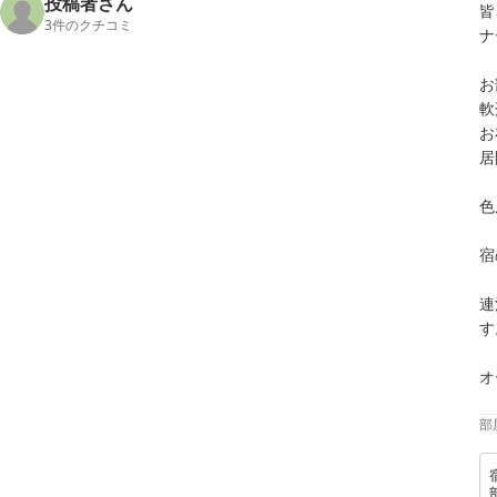
投稿者さん
皆
3
件のクチコミ
ナ
お
軟
お
居
色
宿
連
す
オ
部