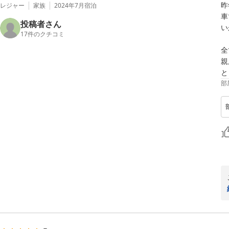
昨
レジャー
家族
2024年7月
宿泊
車
投稿者さん
い
17
件のクチコミ
全
親
と
部