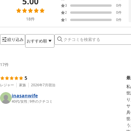
5.00
3
0
件
2
0
件
18
件
1
0
件
絞り込み
おすすめ順
17
件
5
最
レジャー
家族
2026年7月
宿泊
私
世
inasanwife
り
40代
/
女性
|
9
件のクチコミ
サ
具
世
う