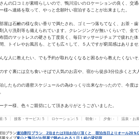
さんの口コミが素晴らしいので、鴨川沿いのロケーションの良く、交通
ー様へ連絡を取って、やっと念願叶い宿泊することが出来ました。

部屋は石鹸の様な良い香りで満たされ、ゴミ一つ落ちてなく、お茶・歯
剤入り洗剤等も備えられています。クレンジングが無いくらいで、全て
布団のマットレスの硬さも丁度良く、毎日マッサージチェアで疲れた体
間、トイレやお風呂も、とても広々して、５人ですが窮屈感はありません
んな人に教えたい、でも予約が取れなくなると困るから教えたくないそ
のすぐ裏には立ち食いそばで人気のお店や、宿から徒歩3分位歩くと大人
泊したものの過密スケジュールの為ゆっくり出来なかったので、今度は
。

ーナー様、色々ご親切にして頂きありがとうございました。

|
|
|
|
|
屋
:
5
接客・サービス
:
5
ロケーション
:
5
朝食
:
-
夕食
:
-
温泉・お
宿泊プラン
連泊割引プラン 2泊または3泊お泊り頂くと 宿泊当日よりオール20％O
部屋タイプ
東山と鴨川がお部屋で眺められる１日１組の貸切宿