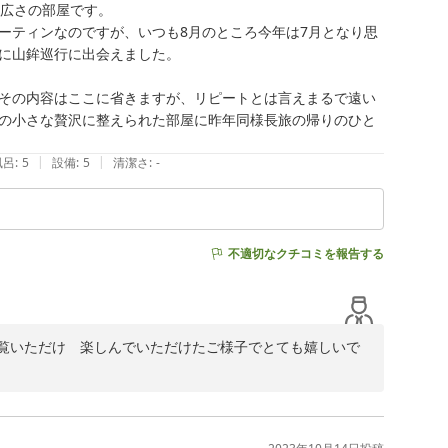
広さの部屋です。

ーティンなのですが、いつも8月のところ今年は7月となり思
に山鉾巡行に出会えました。

その内容はここに省きますが、リピートとは言えまるで遠い
の小さな贅沢に整えられた部屋に昨年同様長旅の帰りのひと
|
|
風呂
:
5
設備
:
5
清潔さ
:
-
不適切なクチコミを報告する
覧いただけ　楽しんでいただけたご様子でとても嬉しいで
りお待ちしております　有難うございました