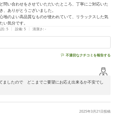
ど問い合わせをさせていただいたところ、丁寧にご対応いた
き、ありがとうございました。

心地のよい高品質なものが使われていて、リラックスした気
たい気分です。
|
|
風呂
:
5
設備
:
5
清潔さ
:
-
不適切なクチコミを報告する
てましたので　どこまでご要望にお応え出来るか不安でし
またのお越しを心よりお待ちしております　有難うござい
2025年3月21日
投稿