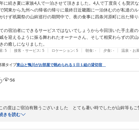
年に続き夏に家族4人で一泊させて頂きました。4人で丁度良くも贅沢な
で関東から九州への帰省の帰りに最終日近畿圏に一泊休むのが私達のル
がけず祇園祭の山鉾巡行の期間中で、夜の食事に四条河原町に出た帰り
ての宿泊者にできるサービスではないでしょうから今回頂いた手土産の
戚を迎えるように振る舞われたオーナーさん、そして相変わらずの沢山
きの癒しになりました。
|
|
|
|
|
屋
:
5
接客・サービス
:
5
ロケーション
:
5
朝食
:
-
夕食
:
-
温泉・お
部屋タイプ
東山と鴨川がお部屋で眺められる１日１組の貸切宿
56
この度はご宿泊有難うございました　とても暑い時でしたが山鉾等もご
す　京都は大文字も終わり少し涼しくなりました　またのお越しを心よ
続きを読む
2024-08-17