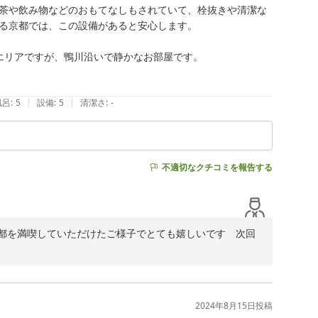
茶や飲み物などのおもてなしもされていて、栓抜きや清潔な
る京都では、この設備があると安心します。

リアですが、鴨川沿いで静かなお部屋です。

|
|
風呂
:
5
設備
:
5
清潔さ
:
-
不適切なクチコミを報告する
都を満喫していただけたご様子でとても嬉しいです　次回
ことでしょう　家主も頑張って掃除してお待ちしておりま
2024年8月15日
投稿