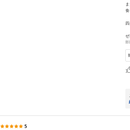
ま
食
四
ぜ
部
5