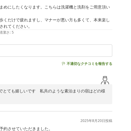
まめにしたくなります。こちらは洗濯機と洗剤をご用意頂い
歩くだけで疲れますし、マナーが悪い方も多くて、本来楽し
されてください。
清潔さ
:
5
不適切なクチコミを報告する
でとても嬉しいです　私共のような素泊まりの宿はどの様
皆様をお見送りするのが　私共の励みとなります　有難う
2025年8月20日
投稿
予約させていただきました。
