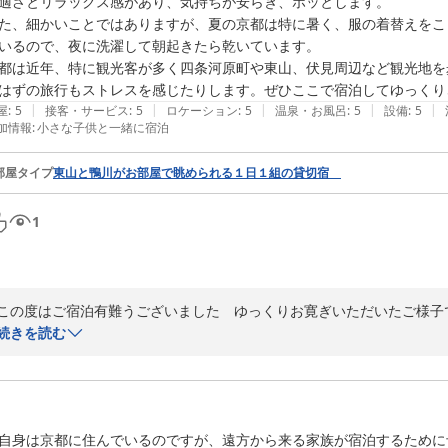
適さとリラックス感があり、気持ちが安らぎ、ホッとします。

た、細かいことではありますが、夏の京都は特に暑く、服の着替えをこ
いるので、夜に洗濯して朝起きたら乾いています。

都は近年、特に観光客が多く四条河原町や東山、伏見周辺など観光地を
はずの旅行もストレスを感じたりします。ぜひここで宿泊してゆっくり
|
|
|
|
|
屋
:
5
接客・サービス
:
5
ロケーション
:
5
温泉・お風呂
:
5
設備
:
5
加情報
:
小さな子供と一緒に宿泊
部屋タイプ
東山と鴨川がお部屋で眺められる１日１組の貸切宿
1
この度はご宿泊有難うございました　ゆっくりお寛ぎいただいたご様子
なおもてなしが出来るか？　とても悩みます　笑顔でお帰りになられる
続きを読む
ございました
京のやど 古都葉
2026-08-05
自身は京都に住んでいるのですが、遠方から来る家族が宿泊するために