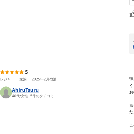
5
鴨
レジャー
家族
2025年2月
宿泊
く
AhiruTsuru
お
40代
/
女性
|
5
件のクチコミ
京
た
こ