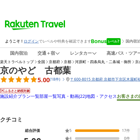
国内宿泊
交通＋宿
レンタカー
高速バス・ツア
楽天トラベルトップ
全国
京都府
京都
河原町・四条烏丸・二条城・御所
京
京のやど 古都葉
5.00
(
18
件
)
〒
600-8015 京都府 京都市下京区木屋町
ふるさと納税対象
施設紹介
プラン一覧
部屋一覧
写真・動画
(22)
地図・アクセス
お客さまの
クチコミ
総合評価
5
17
件
4
0
件