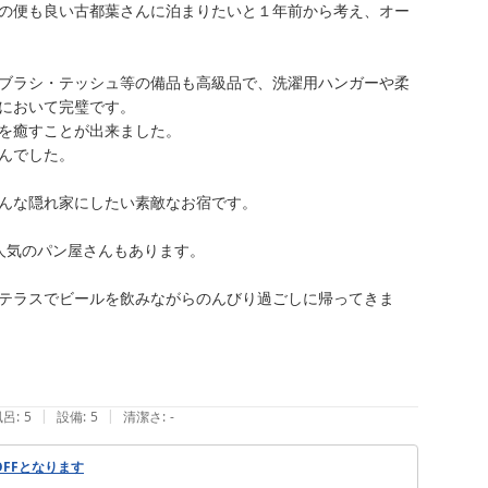
の便も良い古都葉さんに泊まりたいと１年前から考え、オー
ブラシ・テッシュ等の備品も高級品で、洗濯用ハンガーや柔
において完璧です。

を癒すことが出来ました。

でした。

んな隠れ家にしたい素敵なお宿です。

気のパン屋さんもあります。

テラスでビールを飲みながらのんびり過ごしに帰ってきま
|
|
風呂
:
5
設備
:
5
清潔さ
:
-
FFとなります