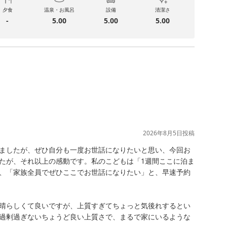
夕食
温泉・お風呂
設備
清潔さ
-
5.00
5.00
5.00
2026年8月5日
投稿
ましたが、ぜひ自分も一度お世話になりたいと思い、今回お
たが、それ以上の感動です。私のこどもは「1週間ここに泊ま
、「家族全員でぜひここでお世話になりたい」と、早速予約
晴らしくて良いですが、上質すぎてちょっと気後れするとい
過剰過ぎないちょうど良い上質さで、まるで家にいるような