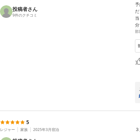
予
投稿者さん
だ
9
件のクチコミ
当
分
部
5
３
レジャー
家族
2025年3月
宿泊