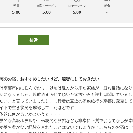
部屋
接客・サービス
ロケーション
朝食
5.00
5.00
5.00
-
検索
高のお宿、おすすめしたいけど、秘密にしておきたい
は京都市内に住んでおり、以前は遠方から来た家族が一度お世話になり
話になりました。以前泊まらせて頂いた家族からも評判は聞いていまし
たい」と言っていましたし、同行者は直近の家族旅行を京都に変更して
イトで空き状況を確認していたほどです。

体的に何が良いかというと・・・

界的な高級ホテルや、伝統的な旅館なども非常に上質でおもてなしが素
か落ち着かない経験をされたことはないでしょうか？こちらのお宿は、