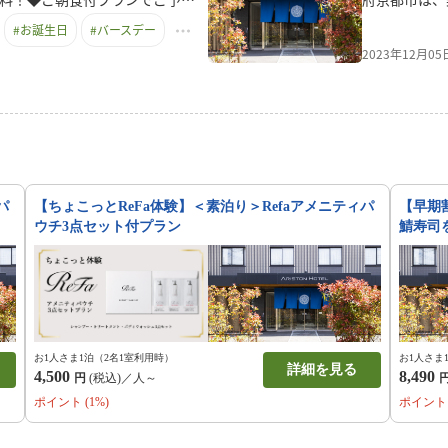
念日などお2人の記念日もご提供
ます。楽天ト
#
お誕生日
#
バースデー
間前までにホテルへご連絡くださ
寄付を申し込
2023年12月0
て受付が完了となります ※画像
なります。利
承ください。
ひご利用くだ
泊予約の割引
きる！・３年
とから適用で
クーポン（返
３．寄付翌日
４．当施設で
パ
【ちょこっとReFa体験】＜素泊り＞Refaアメニティパ
【早期
ウチ3点セット付プラン
鯖寿司
お1人さま1泊（2名1室利用時）
お1人さま
詳細を見る
4,500
8,490
円
(税込)／人～
ポイント (1%)
ポイント 