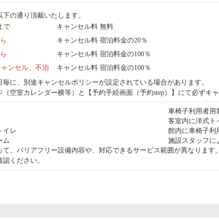
以下の通り頂戴いたします。
 まで
キャンセル料 無料
から
キャンセル料 宿泊料金の20％
から
キャンセル料 宿泊料金の100％
キャンセル、不泊
キャンセル料 宿泊料金の100％
日毎に、別途キャンセルポリシーが設定されている場合があります。
ジ（空室カレンダー横等）と【予約手続画面（予約step）】にて必ずキ
車椅子利用者用
客室内に洋式ト
トイレ
館内に車椅子利
ーム
施設スタッフに
って、バリアフリー設備内容や、対応できるサービス範囲が異なります
確認ください。