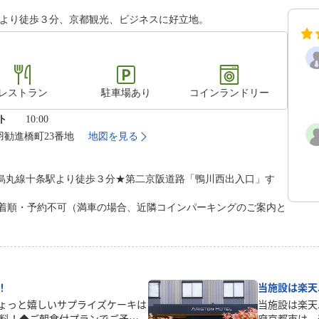
駅より徒歩３分、京都観光、ビジネスに好立地。
レストラン
駐車場あり
コインランドリー
ト
10:00
鳥羽勧進橋町23番地
地図を見る
烏丸線十条駅より徒歩３分★第二京阪道路「鴨川西出入口」す
着順・予約不可（満車の場合、近隣コインパーキングのご案内と
！
当施設は楽天
ょっと嬉しいサプライズケーキは
当施設は楽天
無料！◆ご朝食付プランでご予約
府京都市は、