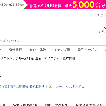
ヘルプ
お気
ー
海外旅行
遊び・体験
キャンプ場
割引クーポン
アリストンホテル京都十条 設備・アメニティ・基本情報
条
京都府京都市南区上鳥羽勧進橋町23番地
サステナブルな取り組み
一覧
写真・動画(153)
地図・アクセス
お客さまの声(
616
)