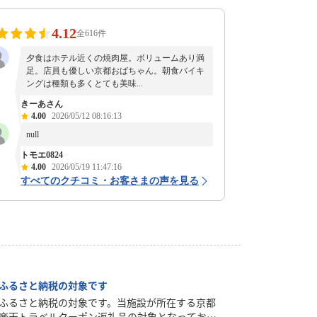
4.12
全616件
夕食はホテル近くの焼肉屋。ボリュームあり満
足。店員も優しい京都おばちゃん。朝食バイキ
ングは種類も多くとても美味...
きーあさん
4.00
2026/05/12 08:16:13
null
トモエ0824
4.00
2026/05/19 11:47:16
すべてのクチコミ・お客さまの声を見る
ふるさと納税の対象です
ふるさと納税の対象です。当施設が所在する京都
楽天トラベルクーポン返礼品の対象となっており