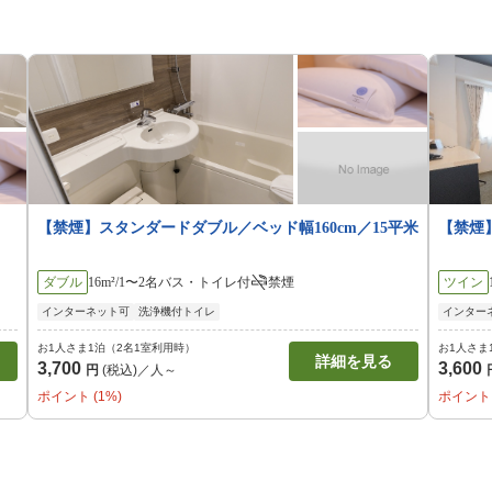
【禁煙】スタンダードダブル／ベッド幅160cm／15平米
【禁煙
ダブル
16m²/1〜2名
バス・トイレ付
禁煙
ツイン
インターネット可
洗浄機付トイレ
インター
お1人さま1泊（2名1室利用時）
お1人さま
詳細を見る
3,700
3,600
円
(税込)／人～
ポイント (1%)
ポイント 