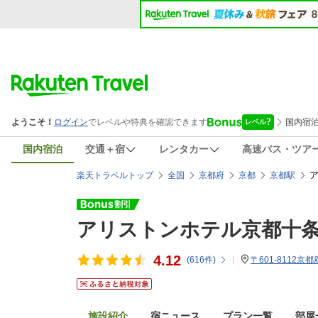
国内宿泊
交通＋宿
レンタカー
高速バス・ツア
楽天トラベルトップ
全国
京都府
京都
京都駅
アリストンホテル京都十
4.12
(
616
件)
〒601-8112
施設紹介
宿ニュース
プラン一覧
部屋