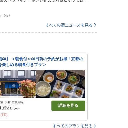
ラベルのふるさと納税ページにて京都府京都市に
むと、当施設の予約でもクーポンが使えるように
5日（火）
用開始日や宿泊可能期間等をお確かめのうえ、ぜ
さい！＜楽天トラベルクーポン返礼品とは？＞宿
すべての宿ニュースを見る
にご利用いただけます。・他のクーポンと併用で
先までの宿泊に利用できる！・予約完了後でもあ
きる！＜寄付からクーポン利用までの流れ＞１．
礼品）を選ぶ２．返礼品ページにて寄付をする
目途にｍｙクーポンにクーポンが付与されます
、クーポンを使った予約を行う
割60】 ＜朝食付＞60日前の予約がお得！京都の
を楽しめる朝食付きプラン
1泊（2名1室利用時）
詳細を見る
円
(税込)／人～
(1%)
すべてのプランを見る