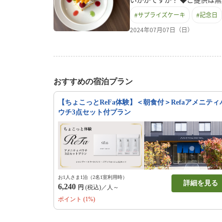
のお客様に限ります◆結婚記
#
サプライズケーキ
#
記念日
は1個のみです◆ご宿泊一週
い ホテルの返答をもちまし
2024年07月07日（日）
はあくまで一例ですのでご了
おすすめの宿泊プラン
【ちょこっとReFa体験】＜朝食付＞Refaアメニティ
ウチ3点セット付プラン
お1人さま1泊（2名1室利用時）
詳細を見る
6,240
円
(税込)／人～
ポイント (1%)