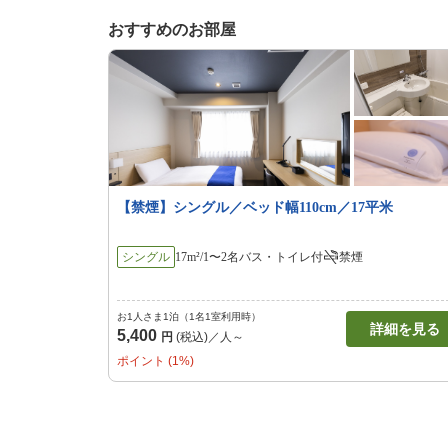
おすすめのお部屋
【禁煙】シングル／ベッド幅110cm／17平米
シングル
17m²/1〜2名
バス・トイレ付
禁煙
お1人さま1泊（1名1室利用時）
詳細を見る
5,400
円
(税込)／人～
ポイント (1%)