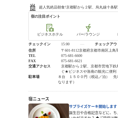
超人気絶品朝食!京都駅から２駅、烏丸線十条
宿の注目ポイント
ビジネスホテル
バー/ラウンジ
チェックイン
15:00
チェックアウ
住所
〒601-8112京都府京都市南区上
TEL
075-681-6600
FAX
075-681-6621
交通アクセス
京都駅から２駅、京都市営地下鉄
ぐ★ビジネスや洛南の観光に便利
駐車場
８台 １５００円（税込／泊） 先
なります）
宿ニュース
サプライズケーキ開始します
誕生日や合格記念などに、ち
いかがですか？ ◆ご提供は