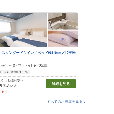
】スタンダードツイン／ベッド幅110cm／17平米
17m²/1〜4名
バス・トイレ付
禁煙
ネット可
洗浄機付トイレ
1泊（2名1室利用時）
詳細を見る
円
(税込)／人～
(1%)
すべてのお部屋を見る