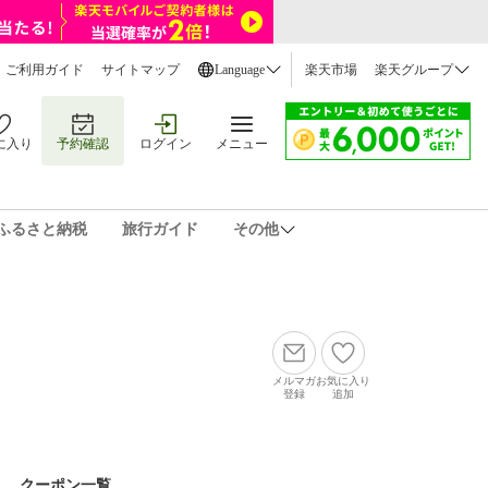
ご利用ガイド
サイトマップ
Language
楽天市場
楽天グループ
に入り
予約確認
ログイン
メニュー
ふるさと納税
旅行ガイド
その他
メルマガ
お気に入り
登録
追加
クーポン一覧