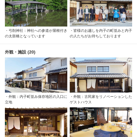
・弓削神社：神社への参道が屋根付き
・皆様のお越しを内子の町並みと内子
の太鼓橋となっています
の人たちがお待ちしております
外観・施設 (20)
・外観：内子町並み保存地区の入口に
・外観：古民家をリノベーションした
立地
ゲストハウス