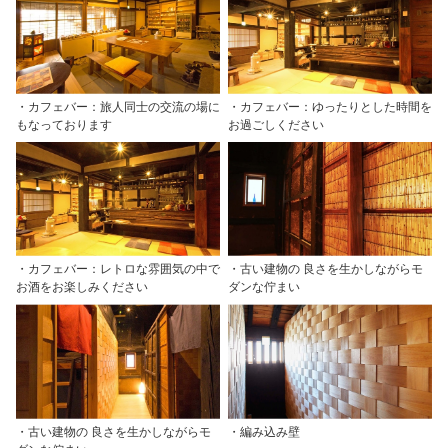
・カフェバー：旅人同士の交流の場に
・カフェバー：ゆったりとした時間を
もなっております
お過ごしください
・カフェバー：レトロな雰囲気の中で
・古い建物の 良さを生かしながらモ
お酒をお楽しみください
ダンな佇まい
・古い建物の 良さを生かしながらモ
・編み込み壁