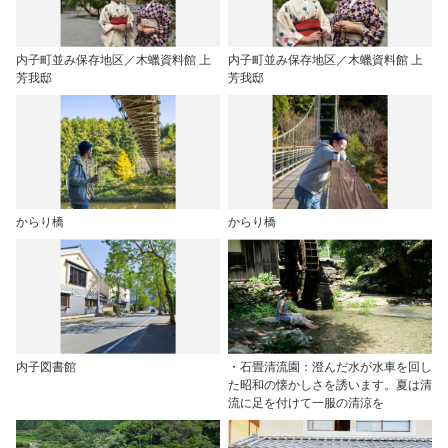
内子町並み保存地区／木蠟資料館 上
内子町並み保存地区／木蠟資料館 上
芳我邸
芳我邸
からり橋
からり橋
内子図書館
・石畳清流園：澄んだ水が水車を回し
た昭和の懐かしさを誘います。夏は清
流に足を付けて一服の清涼を