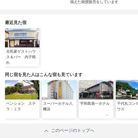
揃えた雑貨販売をしています
最近見た宿
古民家ゲストハウ
ス＆バー 内子晴
れ
同じ宿を見た人はこんな宿も見ています
ペンション ステ
スーパーホテル八
宇和島第一ホテル
千代丸コン
ラ・ミラ
幡浜
ウス
このページのトップへ