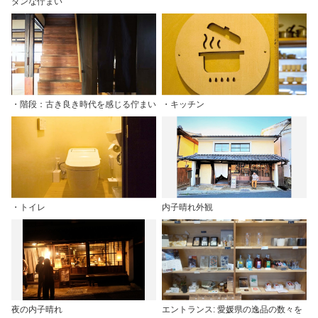
ダンな佇まい
・階段：古き良き時代を感じる佇まい
・キッチン
・トイレ
内子晴れ外観
夜の内子晴れ
エントランス: 愛媛県の逸品の数々を