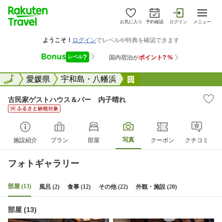
お気に入り
予約確認
ログイン
メニュー
全国
全国
愛媛県
宇和島・八幡浜
古民家ゲストハウス＆
古民家ゲストハウス＆バー 内子晴れ
写真
施設紹介
プラン
部屋
クーポン
クチコミ
フォトギャラリー
部屋 (13)
風呂 (2)
食事 (12)
その他 (22)
外観・施設 (20)
部屋 (13)