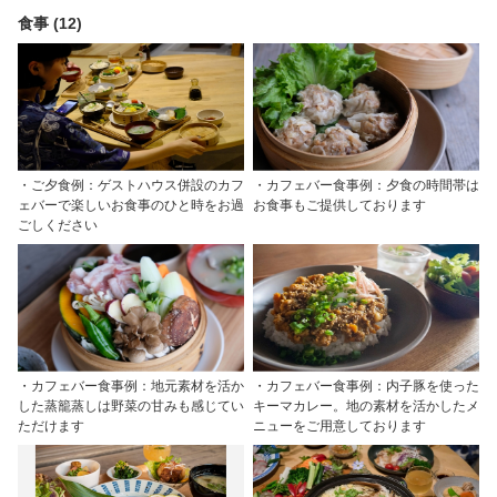
食事 (12)
・ご夕食例：ゲストハウス併設のカフ
・カフェバー食事例：夕食の時間帯は
ェバーで楽しいお食事のひと時をお過
お食事もご提供しております
ごしください
・カフェバー食事例：地元素材を活か
・カフェバー食事例：内子豚を使った
した蒸籠蒸しは野菜の甘みも感じてい
キーマカレー。地の素材を活かしたメ
ただけます
ニューをご用意しております