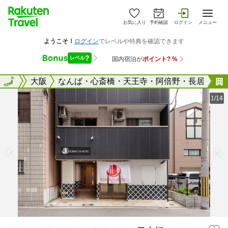
お気に入り
予約確認
ログイン
メニュー
大阪府
全国
大阪
なんば・心斎橋・天王寺・阿倍野・長居
1/14