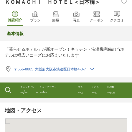
ＫＯＭＡＣＨＩ ＨＯＴＥＬ＜日本橋＞
施設紹介
プラン
部屋
写真
クーポン
クチコミ
基本情報
「暮らせるホテル」が新オープン！キッチン・洗濯機完備の当ホ
テルは幅広いニーズにお応えいたします！
〒556-0005 大阪府大阪市浪速区日本橋4-3-7
チェックイン
チェックアウト
大人
子ども
部屋数
--/--
--/--
--
--
--
〜
人
人
部屋
地図・アクセス