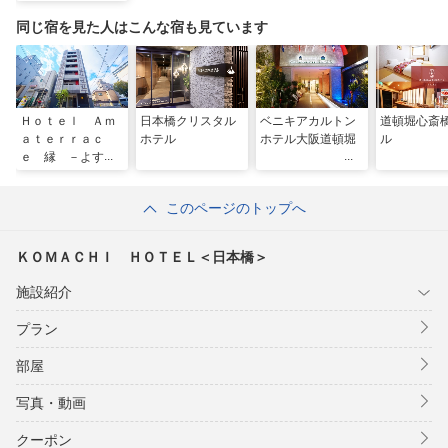
同じ宿を見た人はこんな宿も見ています
Ｈｏｔｅｌ Ａｍ
日本橋クリスタル
ベニキアカルトン
道頓堀心斎
ａｔｅｒｒａｃ
ホテル
ホテル大阪道頓堀
ル
ｅ 縁 －よすが
－ （ホテル ア
マテラス）
このページのトップへ
ＫＯＭＡＣＨＩ ＨＯＴＥＬ＜日本橋＞
施設紹介
プラン
部屋
写真・動画
クーポン