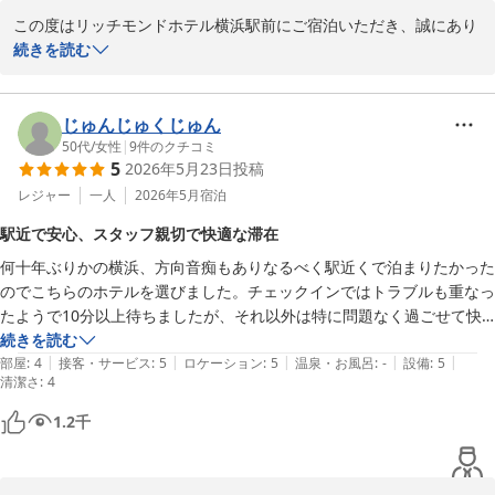
リッチモンドホテル横浜駅前
この度はリッチモンドホテル横浜駅前にご宿泊いただき、誠にあり
リッチモンドホテル横浜駅前
がとうございます。

続きを読む
2026-07-28
ライブでのご滞在に当ホテルをお選びいただき、大変光栄に存じま
す。

じゅんじゅくじゅん
駅からのアクセスに加え、朝食や会員様向けのレイトチェックアウ
50代
/
女性
|
9
件のクチコミ
5
2026年5月23日
投稿
トサービスにもご満足いただけたとのこと、嬉しく拝読いたしまし
た。

レジャー
一人
2026年5月
宿泊
駅近で安心、スタッフ親切で快適な滞在
また、浴室につきましても快適にご利用いただけたようで安心いた
何十年ぶりかの横浜、方向音痴もありなるべく駅近くで泊まりたかった
しました。

のでこちらのホテルを選びました。チェックインではトラブルも重なっ
たようで10分以上待ちましたが、それ以外は特に問題なく過ごせて快
ぜひまた機会がございましたら、当ホテルをご利用くださいませ。

適でした。

続きを読む
スタッフ一同、心よりお待ち申し上げております。

|
|
|
|
|
スタッフの方も親切だったので1人でも安心して宿泊できました。
部屋
:
4
接客・サービス
:
5
ロケーション
:
5
温泉・お風呂
:
-
設備
:
5
清潔さ
:
4
リッチモンドホテル横浜駅前
1.2
千
リッチモンドホテル横浜駅前
2026-05-20