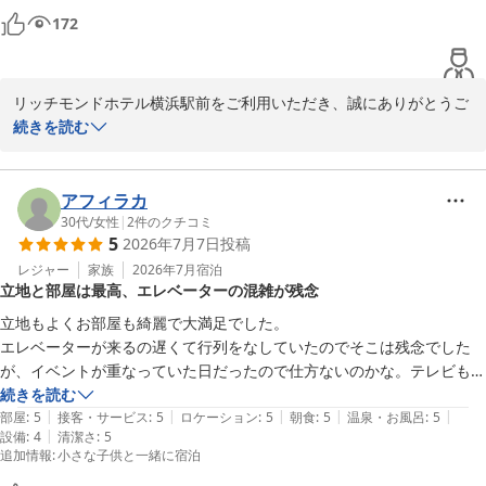
172
リッチモンドホテル横浜駅前
リッチモンドホテル横浜駅前
2026-07-16
リッチモンドホテル横浜駅前をご利用いただき、誠にありがとうご
ざいます。

続きを読む
今回お泊りいただいたお部屋につきましても、バス・トイレ別の仕
様により快適にお過ごしいただけた様子を伺い、大変嬉しく存じま
アフィラカ
す。当館周辺は飲食店が多い賑やかなエリアではございますが、客
30代
/
女性
|
2
件のクチコミ
5
2026年7月7日
投稿
室内で騒音を気にされることなく、ごゆっくりお休みいただけたよ
うで安心いたしました。

レジャー
家族
2026年7月
宿泊
立地と部屋は最高、エレベーターの混雑が残念
「次回も利用する」との温かいお言葉は、私共スタッフ一同にとっ
立地もよくお部屋も綺麗で大満足でした。

て何よりの励みとなります。次回のご来館の際にも、より快適な時
エレベーターが来るの遅くて行列をなしていたのでそこは残念でした
間を提供できるようサービスに努めてまいります。

が、イベントが重なっていた日だったので仕方ないのかな。テレビも大
画面でYouTubeなどのサブスクも見れて良かったです。
続きを読む
お客様のまたのお帰りを、スタッフ一同心よりお待ち申し上げてお
|
|
|
|
|
部屋
:
5
接客・サービス
:
5
ロケーション
:
5
朝食
:
5
温泉・お風呂
:
5
ります。

|
設備
:
4
清潔さ
:
5
追加情報
:
小さな子供と一緒に宿泊
リッチモンドホテル横浜駅前