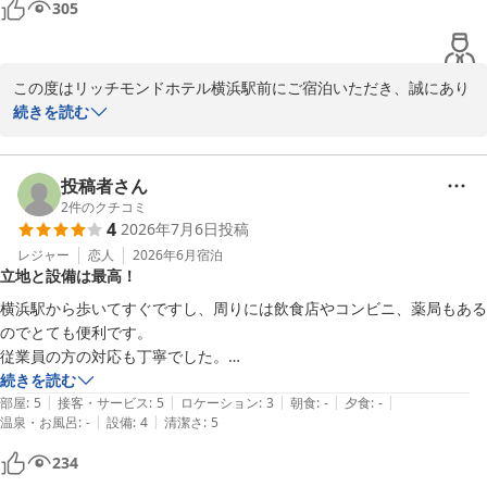
305
リッチモンドホテル横浜駅前
2026-07-14
この度はリッチモンドホテル横浜駅前にご宿泊いただき、誠にあり
がとうございます。

続きを読む
立地やお部屋の清掃状況、また客室のテレビ設備につきましてもご
満足いただけたご様子で、大変嬉しく存じます。

投稿者さん
2
件のクチコミ
4
2026年7月6日
投稿
一方で、エレベーターの待ち時間に関しまして、ご不便をおかけし
申し訳ございませんでした。当日は多くのお客様のご利用が重な
レジャー
恋人
2026年6月
宿泊
立地と設備は最高！
り、ご不快な思いをさせてしまいましたこと、心よりお詫び申し上
げます。時間帯によっては混雑してしまいますので、特定の時間を
横浜駅から歩いてすぐですし、周りには飲食店やコンビニ、薬局もある
避けてのご利用にご協力いただいております。

のでとても便利です。

従業員の方の対応も丁寧でした。

お客様のまたのお越しを心よりお待ちしております。

お部屋も十分な広さで、バストイレ別、洗面台も独立していて過ごしや
続きを読む
|
|
|
|
|
すかったです。

部屋
:
5
接客・サービス
:
5
ロケーション
:
3
朝食
:
-
夕食
:
-
リッチモンドホテル横浜駅前
|
|
温泉・お風呂
:
-
設備
:
4
清潔さ
:
5
ただ、これはホテルが悪い訳ではないのですがたまたまサッカーW杯の
リッチモンドホテル横浜駅前
234
初戦の日で、ホテル前にあるHUBで観戦していたらしく夜中に大声が