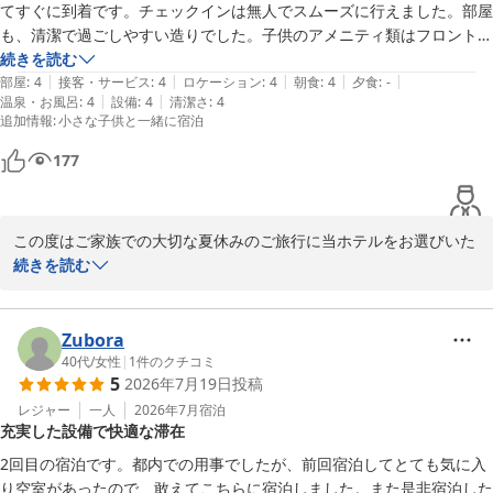
リッチモンドホテル横浜駅前
てすぐに到着です。チェックインは無人でスムーズに行えました。部屋
今後も快適で安心してお過ごしいただけるホテルを目指してまいり
も、清潔で過ごしやすい造りでした。子供のアメニティ類はフロントに
リッチモンドホテル横浜駅前
ます。またのご利用をスタッフ一同、心よりお待ちしております。
連絡して取りにいきました。パジャマが110のワンサイズ、スリッパは
続きを読む
2026-07-26
|
|
|
|
|
大人と同じサイズでした。

部屋
:
4
接客・サービス
:
4
ロケーション
:
4
朝食
:
4
夕食
:
-
リッチモンドホテル横浜駅前
|
|
温泉・お風呂
:
4
設備
:
4
清潔さ
:
4
朝食はロイヤルホストで。ロビー近くにありすぐに辿り着けます。店員
2026-07-20
追加情報
:
小さな子供と一緒に宿泊
さんも慣れた様子で案内して貰えました。宿泊客以外も朝食ビュッフェ
を利用していましたが、7時台は混雑もなくのんびりと過ごせました。

177
目移りするくらいたくさんの種類がありましたが、ベーコンとパンケー
キ、ジャワ風カレーを食べることが出来たので満足です。
この度はご家族での大切な夏休みのご旅行に当ホテルをお選びいた
だき、誠にありがとうございます。

続きを読む
横浜駅からのアクセスやセルフチェックイン、お部屋の清潔さにつ
いてご満足いただけたとのこと、大変嬉しく拝読いたしました。ま
Zubora
た、お子様用アメニティにつきましてもご利用いただきありがとう
40代
/
女性
|
1
件のクチコミ
5
2026年7月19日
投稿
ございます。

レジャー
一人
2026年7月
宿泊
充実した設備で快適な滞在
ご朝食では、ロイヤルホストのビュッフェをゆったりとお楽しみい
ただけたご様子で安心いたしました。

2回目の宿泊です。都内での用事でしたが、前回宿泊してとても気に入
り空室があったので、敢えてこちらに宿泊しました。また是非宿泊した