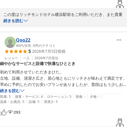
2026-07-07
響き渡っていて全然寝れず何回も起きてしまいました。

そこだけが唯一のマイナスポイントでした。
この度はリッチモンドホテル横浜駅前をご利用いただき、また貴重
なご感想をお寄せいただき誠にありがとうございます。

続きを読む
横浜駅からのアクセスや周辺の利便性、スタッフの対応、お部屋の
広さやバス・トイレ別、独立洗面台などにつきましてご満足いただ
Qoo22
けたとのお言葉を頂戴し、大変嬉しく拝読いたしました。

40代
/
女性
|
6
件のクチコミ
5
2026年7月5日
投稿
一方で、当日はサッカー観戦による周辺の賑わいのため、夜間の騒
レジャー
一人
2026年7月
宿泊
細やかなサービスと設備で快適なひととき
音でゆっくりお休みいただけなかったとのこと、誠に心苦しく存じ
ます。

初めて利用させていただきまひた。

ホテルの設備に起因するものではないとはいえ、ご滞在中にご不便
立地、設備、清潔さ広さ、居心地ともにリッチさが味わえて満足です。
をおかけしましたことを残念に思っております。

早めに予約したのでお安いプランがありましたが、普段はもう少しお高
めだと知り、それはそれで納得のクオリティです。

続きを読む
今後もお客様により快適にお過ごしいただけるよう努めてまいりま
|
|
|
|
|
LEDライト付きの鏡があったり、茶葉やドリップコーヒーもいただけた
部屋
:
5
接客・サービス
:
4
ロケーション
:
5
朝食
:
-
夕食
:
-
すので、また横浜へお越しの際にはぜひ当ホテルをご利用いただけ
|
|
温泉・お風呂
:
5
設備
:
5
清潔さ
:
5
り、各階に熱湯、お水が汲めるウォーターサーバーがあったり、バスソ
ますと幸いです。

ルトもいただけたり小技が効いていて、部屋で快適に過ごせました。ま
293
スタッフ一同、心よりお待ちしております。

た利用したいです。
リッチモンドホテル横浜駅前