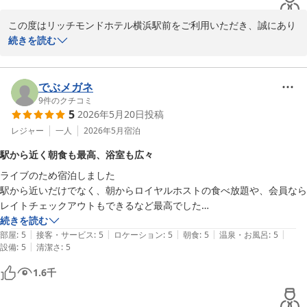
この度はリッチモンドホテル横浜駅前をご利用いただき、誠にあり
がとうございます。

続きを読む
また、たくさんの写真をご投稿いただき、重ねて御礼申し上げま
す。

でぶメガネ
当ホテルの朝食ビュッフェをお楽しみいただけたようで、大変嬉し
9
件のクチコミ
5
2026年5月20日
投稿
く存じます。

和洋食と種類豊富に取り揃えており、多くのお客様からご好評をい
レジャー
一人
2026年5月
宿泊
ただいております。

駅から近く朝食も最高、浴室も広々
ライブのため宿泊しました

リッチモンドホテル横浜駅前は、横浜駅きた西口より徒歩２分、横
駅から近いだけでなく、朝からロイヤルホストの食べ放題や、会員なら
浜駅西口より徒歩４分と、ビジネスや観光の拠点として非常に便利
レイトチェックアウトもできるなど最高でした

な立地にございます。

浴室も洗い場が別になっていて、広々使えました
続きを読む
また横浜へお越しの際は、ぜひ当ホテルをご利用いただけますと幸
|
|
|
|
|
部屋
:
5
接客・サービス
:
5
ロケーション
:
5
朝食
:
5
温泉・お風呂
:
5
いです。

|
設備
:
5
清潔さ
:
5
お客様のまたのお越しをスタッフ一同、心よりお待ち申し上げてお
1.6
千
ります。
