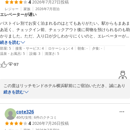
4
2026年7月27日
投稿
大変嬉しく存じます。また、アメニティや朝食の振替システムにつ
リッチモンドホテル横浜駅前
きましても、ご満足いただけたようで何よりでございます。

レジャー
家族
2026年7月
宿泊
エレベーターが遅い
リッチモンドホテル横浜駅前
洗面台とトイレの配置に関しまして、貴重なご意見をいただきあり
バストイレ別でお安く泊まれるのはとてもありがたい。駅からもまあま
2026-08-01
がとうございます。今回いただいたご意見は、今後のサービス向上
あ近く、チェックイン前、チェックアウト後に荷物を預けられるのも助
の参考とさせていただきます。

かりました。ただ、入り口が少しわかりにくいのと、エレベーターが遅
すぎて、急いでいる朝などは超イライラします。氷をもらいに1階下に
続きを読む
また横浜へお越しの際は、ぜひ当ホテルをご利用いただけますと幸
|
|
|
|
|
行くにも、エレベーターをだいぶ待たなければなりません。各階に給水
部屋
:
5
接客・サービス
:
4
ロケーション
:
4
朝食
:
-
夕食
:
-
いです。

|
|
温泉・お風呂
:
5
設備
:
3
清潔さ
:
5
器があるのも便利でした。部屋は思っていた以上に新しい感じで気持ち
スタッフ一同、またのお越しを心よりお待ち申し上げております。

よかったです。接客は人にもよりますが、全体的には良かったです。
97
リッチモンドホテル横浜駅前
リッチモンドホテル横浜駅前
この度はリッチモンドホテル横浜駅前にご宿泊いただき、誠にあり
2026-07-28
がとうございます。

続きを読む
客室の清潔感や立地、お荷物のお預かりサービス等に関しまして、
ご好評の声をいただけましたこと大変嬉しく存じます。

cote326
40代
/
女性
|
6
件のクチコミ
4
2026年7月26日
投稿
一方で、入り口の分かりにくさや、エレベーターの待ち時間に関し