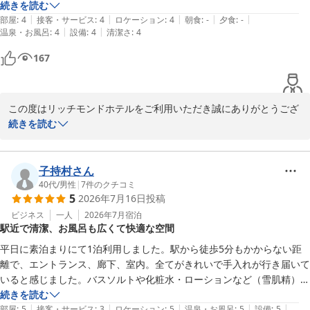
せていただきます。

入浴剤のエプソムソルトのサービス

続きを読む
また、アイロン台につきましては、ご不便を感じさせてしまい心苦
|
|
|
|
|
に感激しました。

部屋
:
4
接客・サービス
:
4
ロケーション
:
4
朝食
:
-
夕食
:
-
しい限りです。

|
|
温泉・お風呂
:
4
設備
:
4
清潔さ
:
4
エレベーター前にウォーターサーバーがあり

貴重なご意見として共有し、今後の備品改善の検討材料とさせてい
お湯、常温、冷水と選べるのも最高です。

167
ただきます。

部屋の快適さ、空気清浄機、ベッド、シャワーの水圧、どれも素晴らし
い。

今後もお客様に快適な空間を提供できるよう、サービス向上に努め
また

てまいります。

この度はリッチモンドホテルをご利用いただき誠にありがとうござ
また横浜へお越しの際は、ぜひリッチモンドホテル横浜駅前をご利
います。

続きを読む
用いただけますと幸いです。

横浜でのライブの際に当ホテルをお選びいただき、快適にお過ごし
お客様のまたのご来館をスタッフ一同、心よりお待ち申し上げてお
いただけたご様子を伺い、大変嬉しく拝読いたしました。

子持村さん
ります。

40代
/
男性
|
7
件のクチコミ
5
2026年7月16日
投稿
12階のお部屋で静かにお休みいただけたことをはじめ、ロビーのア
リッチモンドホテル横浜駅前
メニティやお茶の種類、バスソルト、各階エレベーター前のウォー
ビジネス
一人
2026年7月
宿泊
駅近で清潔、お風呂も広くて快適な空間
ターサーバー、お部屋の空気清浄機やベッド、シャワーの水圧ま
リッチモンドホテル横浜駅前
で、多くの点にご満足いただけたとのお言葉は、スタッフにとって
平日に素泊まりにて1泊利用しました。駅から徒歩5分もかからない距
2026-07-20
何よりの励みでございます。

離で、エントランス、廊下、室内。全てがきれいで手入れが行き届いて
いると感じました。バスソルトや化粧水・ローションなど（雪肌精）の
「また横浜でイベントがある際は宿泊したい」とのお言葉をいただ
アメニティもうれしいサービスです。

続きを読む
き、大変光栄に存じます。

|
|
|
|
|
室内はトイレ、風呂、洗面台が別々で、特にお風呂は足がのばせるくら
部屋
:
5
接客・サービス
:
3
ロケーション
:
5
温泉・お風呂
:
5
設備
:
5