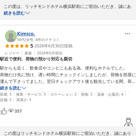
この度は、リッチモンドホテル横浜駅前にご宿泊いただき、誠にあ
リッチモンドホテル横浜駅前
りがとうございます。

続きを読む
2026-07-06
数あるホテルの中から当ホテルをお選びいただき、また設備やサー
ビスに関しまして大変温かいお言葉を頂戴し、スタッフ一同大変嬉
Kimico.
しく存じます。

50代
/
女性
|
4
件のクチコミ
5
2026年6月30日
投稿
客室の備品やアメニティ、また各階のウォーターサーバーなど、細
レジャー
家族
2026年6月
宿泊
駅近で便利、荷物の預かり対応も親切
かな点までお気に召していただけたようで何よりでございます。お
客様に快適にお過ごしいただけるよう、今後もサービスの向上に努
駅からも近く、飲食店やコンビニもある為、便利なホテルでした。

めてまいります。

荷物だけ先に預け、遅い時間にチェックインしましたが、荷物を部屋に
運んで下さってました。翌日チェックアウト後も観光している間、荷物
当ホテルは横浜駅きた西口より徒歩２分、横浜駅西口より徒歩４分
を預かってくれましたし、とてもありがたかったです。

続きを読む
と、駅からのアクセスも良く、多くのお客様にご好評いただいてお
|
|
|
|
|
横浜に来る際はまた利用したいと思います。
部屋
:
5
接客・サービス
:
5
ロケーション
:
3
朝食
:
5
温泉・お風呂
:
4
ります。

|
設備
:
5
清潔さ
:
5
また横浜へお越しの際は、ぜひ当ホテルをご利用くださいませ。お
357
客様のまたのお越しを心よりお待ち申し上げております。

リッチモンドホテル横浜駅前

フロントスタッフ
この度はリッチモンドホテル横浜駅前にご宿泊いただき、誠にあり