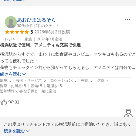
2026-08-05
また、当ホテルの立地や設備に関しまして、詳細なご感想をお寄せ
いただき重ねて御礼申し上げます。

あおひまはるそら
猛暑の中、当ホテルの立地がお役に立てたとのこと、大変嬉しく存
30代
/
女性
|
2
件のクチコミ
5
2026年8月2日
投稿
じます。リッチモンドホテル横浜駅前は横浜駅きた西口より徒歩２
分、横浜駅西口より徒歩４分と、周辺環境にも恵まれておりますの
レジャー
家族
2026年7月
宿泊
横浜駅近で便利、アメニティも充実で快適
で、ご滞在中は快適にお過ごしいただけたご様子で安堵いたしまし
た。

横浜駅からすぐで、まわりに飲食店やコンビニ、マツキヨもあるのでと
っても便利でした！

また、アロマの香りやバスソルト、お部屋の設備につきましてもご
荷物もチェックイン前から預かってもらえるし、アメニティは自分でロ
評価いただきありがとうございます。

ビーから持って行くスタイルですが雪肌精やPOLAでとてもよかったで
続きを読む
一方で、飲料水のお受け取りに関しましては、ご不便をおかけして
|
|
|
|
|
す。

部屋
:
5
接客・サービス
:
5
ロケーション
:
5
朝食
:
5
夕食
:
-
しまい申し訳ございません。お部屋の場所によって距離を感じさせ
|
|
温泉・お風呂
:
5
設備
:
5
清潔さ
:
5
部屋も綺麗で、トイレ風呂別、洗面にはライト付きのミラー、ケーブル
追加情報
:
小さな子供と一緒に宿泊
てしまった点につきましては、今後のサービス向上の参考にさせて
類もライトニングタイプA,Cのものがあり助かりました。

いただきます。

また横浜に遊びにくる際は利用したいです！

32
お客様からいただいたお言葉を励みに、より快適な空間づくりに努
めてまいります。

この度はリッチモンドホテル横浜駅前にご宿泊いただき、誠にあり
また横浜へお越しの際は、ぜひ当ホテルをご利用いただけますと幸
がとうございます。

続きを読む
いです。
