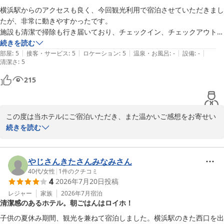
2026-07-28
一方で、枕がお身体に合わず、ご不快な思いをお掛けしましたこと
横浜駅からのアクセスも良く、今回観光利用で宿泊させていただきまし
をお詫び申し上げます。

たが、非常に動きやすかったです。

当ホテルでは、お部屋に硬めと柔らかめの枕を1つずつご用意して
施設も清潔で掃除も行き届いており、チェックイン、チェックアウトの
おります。また、ご希望のお客様には、追加の硬めの枕やそば殻枕
手続きもスムーズでした。

続きを読む
の貸し出しも行っておりますので、次回ご利用の際はお気軽にフロ
|
|
|
|
|
ぜひまた利用させていただきます。
部屋
:
5
接客・サービス
:
5
ロケーション
:
5
温泉・お風呂
:
-
設備
:
-
清潔さ
ントまでお申し付けくださいませ。

:
5
215
また、エレベーターにつきましても、ご利用のたびにお待たせして
しまい、ご不便をお掛けしましたことを重ねてお詫び申し上げま
す。

この度は当ホテルにご宿泊いただき、また温かいご感想をお寄せい
当ホテルはエレベーターが2基のみのため、ご利用が集中する時間
ただき誠にありがとうございます。

続きを読む
帯には混雑が生じる場合がございます。

ご不便をお掛けいたしますが、何卒ご理解いただけますと幸いでご
横浜駅からのアクセスや立地がお客様の観光のお役に立てたよう
ざいます。

で、大変嬉しく存じます。また、館内の清潔さや清掃、チェックイ
やじさんきたさんみなみさん
ン・チェックアウトのスムーズさについてもお褒めのお言葉をいた
40代
/
女性
|
1
件のクチコミ
この度は貴重なご意見をお寄せいただき、誠にありがとうございま
4
2026年7月20日
投稿
だきありがとうございます。

す。

レジャー
家族
2026年7月
宿泊
また横浜へお越しの機会がございましたら、リッチモンドホテル横
清潔感のあるホテル。朝ごはんはロイホ！
「ぜひまた利用させていただきます」とのお言葉を頂戴し、心より
浜駅前をご利用いただけますと幸いです。

嬉しく思っております。

子供の夏休み期間、観光を兼ねて宿泊しました。横浜駅のきた西口を出