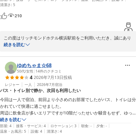
清潔さ
:
5
いの浴槽で、いわゆるビジネスホテルの風呂というよりも自宅並みにス
今後も皆様に快適で心地よいご滞在をご提供できるよう努めてまい
ペースもゆったりしていました。またトイレも新しく清潔に保たれてお
210
ります。また横浜へお越しの際にお迎えできますことを、スタッフ
り快適でした。お水はウォーターサーバーから自分でもってくるスタイ
一同心よりお待ちしております。

ルですが、それでも私は特に不満はありませんでした。チェックインか
らチェックアウトまでスタッフの方にはお会いしてないので評価は難し
この度はリッチモンドホテル横浜駅前をご利用いただき、誠にあり
リッチモンドホテル横浜駅前
いですが、不要な接触を避けれるという意味においてはありがたいで
がとうございます。

続きを読む
す。横浜駅近郊で宿泊の際はまた利用したいと思わせるホテルでした。
リッチモンドホテル横浜駅前
数々のお褒めの言葉をいただき、スタッフ一同大変嬉しく拝読いた
2026-07-17
しました。

ゆめちゃま☆68
当ホテルは横浜駅きた西口より徒歩２分、横浜駅西口より徒歩４分
50代
/
女性
|
14
件のクチコミ
4
2026年7月13日
投稿
と、駅からのアクセスの良さを多くのお客様にご好評いただいてお
ります。

レジャー
一人
2026年7月
宿泊
バス・トイレ別で静か、次回も利用したい
また、客室の設備やアメニティにつきましてもご満足いただけたよ
うで安堵いたしました。当ホテルのバスルームは広めの造りとなっ
今回は一人で宿泊、前回より小さめのお部屋でしたがバス、トイレは分
ておりますので、旅の疲れを癒やしていただけたのであれば幸いで
かれていて快適に過ごせました。

す。

周辺に飲食店が多いエリアですが10階だったせいか騒音もせず、ゆっ
くり休めました。

続きを読む
次回横浜へお越しの際も、ぜひ当ホテルをご利用ください。

|
|
|
|
|
次回も利用しますのでよろしくお願いいたします。
部屋
:
4
接客・サービス
:
4
ロケーション
:
3
朝食
:
-
夕食
:
-
またのお越しを心よりお待ちしております。

|
|
温泉・お風呂
:
5
設備
:
4
清潔さ
:
4