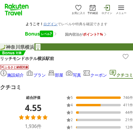
お気に入り
予約確認
ログイン
メニュー
神奈川県
横浜
リッチモンドホテル横浜駅前
ふるさと納税対象
施設紹介
プラン
部屋
写真
クーポン
クチコミ
クチコミ
総合評価
5
746
件
4.55
4
411
件
3
44
件
2
21
件
1,936
件
1
12
件