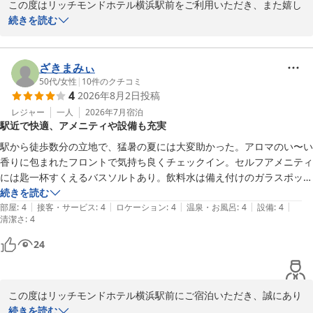
この度はリッチモンドホテル横浜駅前をご利用いただき、また嬉し
い口コミをお寄せいただき誠にありがとうございます。

続きを読む
館内の清潔感や設備についてご満足いただけた様子が伺え、大変嬉
しく拝読いたしました。

ざきまみぃ
また、セルフチェックイン・チェックアウトがお待ちいただくこと
50代
/
女性
|
10
件のクチコミ
4
2026年8月2日
投稿
なくスムーズにご利用いただけたようで、安心いたしました。

レジャー
一人
2026年7月
宿泊
駅近で快適、アメニティや設備も充実
ホテル周辺にはドラッグストアやコンビニ、飲食店も多く、開業以
来多くのお客様よりご好評いただいております。

駅から徒歩数分の立地で、猛暑の夏には大変助かった。アロマのい〜い
香りに包まれたフロントで気持ち良くチェックイン。セルフアメニティ
これからも快適にお過ごしいただけるホテルを目指し、サービス向
には匙一杯すくえるバスソルトあり。飲料水は備え付けのガラスポット
上に努めてまいります。

でエレベーター前まで取りに行くシステムでした。部屋が一番遠い場所
続きを読む
またお横浜へお越しの際は、リッチモンドホテル横浜駅前をご利用
|
|
|
|
|
だったのでちょっぴり不便だったかな。寝間着がセパレートなことや高
部屋
:
4
接客・サービス
:
4
ロケーション
:
4
温泉・お風呂
:
4
設備
:
4
清潔さ
いただけますと幸いです。

:
4
層階ながらもシャワーの勢いがあったのは

良かったです。繁華街、コンビニ、カフェ、レストランが周辺にあり困
24
またお会いできる日を楽しみにしております。

ることはないですね。
リッチモンドホテル横浜駅前
この度はリッチモンドホテル横浜駅前にご宿泊いただき、誠にあり
リッチモンドホテル横浜駅前
がとうございます。

続きを読む