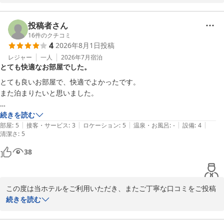
またのお越しをスタッフ一同心よりお待ちしております。

立地やアメニティ、客室設備に至るまで、多岐にわたりお褒めの言
葉をいただき大変光栄でございます。

投稿者さん
リッチモンドホテル横浜駅前
当ホテルは横浜駅きた西口より徒歩２分、横浜駅西口より徒歩４分
16
件のクチコミ
リッチモンドホテル横浜駅前
4
2026年8月1日
投稿
と、周辺環境も含め多くのお客様に利便性を評価いただいておりま
2026-08-02
す。

レジャー
一人
2026年7月
宿泊
とても快適なお部屋でした。
お選びいただけるアメニティにつきましても、ご満足いただけたよ
うで何よりです。

とても良いお部屋で、快適でよかったです。

また泊まりたいと思いました。

また横浜にお越しの際は、ぜひ当ホテルをご利用いただけますと幸
いです。

ただ、チェックアウト時にバッグを宅急便で送ろうと思い、エレベータ
続きを読む
スタッフ一同、またのお越しを心よりお待ち申し上げております。

|
|
|
|
|
ーホールに送り状が設置されていたのでひとつもらって部屋に戻ったと
部屋
:
5
接客・サービス
:
3
ロケーション
:
5
温泉・お風呂
:
-
設備
:
4
清潔さ
:
5
ころ、ボールペンの備え付けがなかったのでフロントに問い合せたとこ
リッチモンドホテル横浜駅前
ろ部屋には置いていない、必要あればフロントで貸し出す、との事でし
38
た。夜中で疲れていたのでフロントまでエレベーターで降りるのも面倒
リッチモンドホテル横浜駅前
だったのでドアに表示されていたQRコードから配送先を登録してチェ
2026-08-02
ックアウト時にフロントで送り状を出力してもらう、という方法を利用
この度は当ホテルをご利用いただき、またご丁寧な口コミをご投稿
しました。登録の際に配達日時の希望を登録するところはなかったよう
いただきまして誠にありがとうございます。

続きを読む
に思うのですが、フロントで対応してくださったスタッフの方が日時の
希望があるか聞いてくださったので配達日に希望はないが配達時間を午
ご滞在中は快適にお過ごしいただけたご様子を伺い、大変嬉しく存