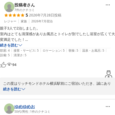
後にしてほしい、とお伝えしました。

じます。

投稿者さん
7
件のクチコミ
5
2026年7月28日
投稿
一方で、チェックアウト時のお荷物の発送につきましては、ご不便
本日配達されたのですが、朝の9時に来られました。ヤマトが配達時間
とご期待に沿えない対応となってしまい、誠に申し訳ございません
レジャー
家族
2026年7月
宿泊
を見てなかったのかな、と思い送り状を見たら配達日時に何も書いてあ
でした。

親子3人で2泊しました。

りませんでした。聞くなら最後まで対応してほしいなあ、と思いまし
室内はとても清潔感がありお風呂とトイレが別でしたし浴室が広くて大
た。

スタッフがお届け時間のご希望をお伺いしたにもかかわらず、送り
変満足でした！

状へ適切に反映されておらず、ご迷惑をおかけしましたことを深く
フロント階で持って行くアメニティーが豊富でした！！

続きを読む
でもホテルは良かったのでまた機会があれば利用したいと思います。
お詫び申し上げます。

|
|
|
|
|
1人朝食を食べなかったのですが、朝食を食べないときは持ち帰りのケ
部屋
:
4
接客・サービス
:
5
ロケーション
:
5
朝食
:
5
温泉・お風呂
:
5
お客様のおっしゃるとおり、お伺いしたご希望は最後まで責任を持
|
設備
:
5
清潔さ
:
5
ーキかロイホでの食事券に変えられるシステムがありがたかったです。

って対応すべきものであり、今後このようなことがないよう、スタ
私たちは気にならないのですが、洗面が入り口側、トイレがお部屋側に
94
ッフへの指導と確認体制の見直しを徹底してまいります。

あるのでカップルの方は少し気になる方もいるかな？と。間に引き戸は
あります！

また、お部屋に筆記具をご用意していないことでお手数をおかけし
それ以外はさすがのリッチモンドさんでした！
ましたことにつきましても、貴重なご意見として今後のサービス改
この度はリッチモンドホテル横浜駅前にご宿泊いただき、誠にあり
善の参考とさせていただきます。

がとうございます。

続きを読む
次回お越しいただく際には、より快適に安心してご利用いただける
ご家族での横浜滞在に当ホテルをお選びいただき、重ねて御礼申し
よう、スタッフ一同努めてまいります。

上げます。

ゆめゆめお
またお迎えできる日をスタッフ一同、心よりお待ちしております。

客室の清潔感や浴室の広さにつきましてお褒めの言葉をいただき、
50代
/
男性
|
1
件のクチコミ