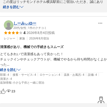
この度はリッチモンドホテル横浜駅前にご宿泊いただき、誠にあり
がとうございます。チェックイン時にお待たせしてしまったこと、
続きを読む
心よりお詫び申し上げます。お客様が快適に過ごされたことをお聞
きでき、大変嬉しく思っております。スタッフへの温かいお言葉、
誠にありがとうございます。今後ともお客様に安心してご利用いた
しーみぃゆー
だけるよう、努力してまいります。またのご利用を心よりお待ち申
20代
/
女性
|
1
件のクチコミ
4
2026年8月4日
投稿
し上げております。

レジャー
家族
2026年8月
宿泊
リッチモンドホテル横浜駅前
清潔感があり、機械での手続きもスムーズ
リッチモンドホテル横浜駅前
とてもきれいで清潔感もあって良かった！

2026-05-24
チェックインやチェックアウトが、機械でやるから待ち時間がなくよか
った

徒歩1分に、ドラッグストア、コンビニがありとても便利。飲食店もた
続きを読む
|
|
|
|
|
くさん
部屋
:
4
接客・サービス
:
4
ロケーション
:
4
温泉・お風呂
:
4
設備
:
4
清潔さ
:
4
追加情報
:
小さな子供と一緒に宿泊
23