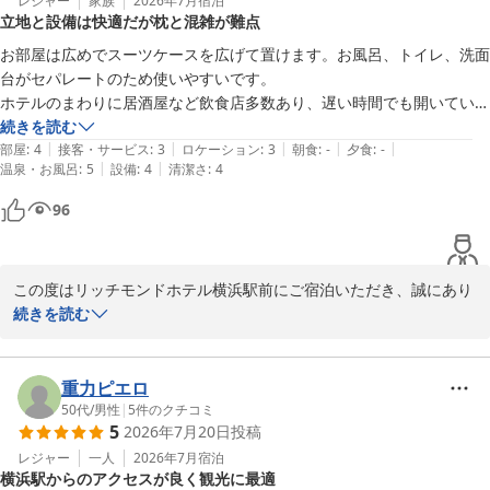
ましては、ご不便とご不快な思いをおかけし、誠に申し訳ございま
レジャー
家族
2026年7月
宿泊
立地と設備は快適だが枕と混雑が難点
せん。朝のお急ぎの時間帯や、館内での移動の際にストレスを感じ
させてしまいましたこと、深くお詫び申し上げます。

お部屋は広めでスーツケースを広げて置けます。お風呂、トイレ、洗面
台がセパレートのため使いやすいです。

今回頂戴しましたエレベーターの運用に関する貴重なご意見は、今
ホテルのまわりに居酒屋など飲食店多数あり、遅い時間でも開いている
後の施設運営の改善に向けた重要な課題として今後の参考にさせて
店もあり飲みに行くにはとても良いです。

続きを読む
いただきます。また、入り口につきましても、より分かりやすいご
|
|
|
|
|
駐車場はないですが、JR横浜パーキングがすぐ近くにあり、土日でも1
部屋
:
4
接客・サービス
:
3
ロケーション
:
3
朝食
:
-
夕食
:
-
案内ができるよう検討してまいります。

|
|
温泉・お風呂
:
5
設備
:
4
清潔さ
:
4
泊2000円で停められるので車で行くのも便利です。

横浜駅もすぐで立地は良いです。

96
至らぬ点もございましたが、接客につきましても温かいお言葉をい
枕がとても低くくて柔らかすぎるため、首が痛くなりました。

ただき、重ねて御礼申し上げます。

エレベーターは2機しかなく遅いので、毎回混雑していました。
お客様に次回も快適にお過ごしいただけるよう、サービスの向上に
努めてまいります。

この度はリッチモンドホテル横浜駅前にご宿泊いただき、誠にあり
がとうございます。

続きを読む
また横浜へお越しの際は、ぜひ当ホテルをご利用いただけますと幸
いです。

お部屋の広さやバス・トイレ・洗面台が分かれた造り、また周辺の
またのお越しを心よりお待ち申し上げております。

飲食店や横浜駅からの立地につきまして、ご満足いただけたご様子
重力ピエロ
をお伺いし、大変嬉しく存じます。また、お車でお越しのお客様に
50代
/
男性
|
5
件のクチコミ
5
2026年7月20日
投稿
リッチモンドホテル横浜駅前
向けた駐車場の情報もご共有いただき、誠にありがとうございま
す。

レジャー
一人
2026年7月
宿泊
リッチモンドホテル横浜駅前
横浜駅からのアクセスが良く観光に最適