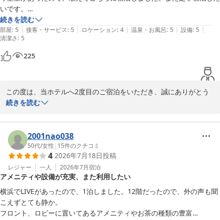
これからも、ご家族皆様に快適にお過ごしいただけるホテルを目指
いです。

してまいります。またのご利用をスタッフ一同、心よりお待ちして
【よかった点】

続きを読む
おります。
|
|
|
|
|
・スタッフの対応◎

部屋
:
5
接客・サービス
:
5
ロケーション
:
4
温泉・お風呂
:
5
設備
:
5
清潔さ
:
5
・18時チェックインのプランだったもののうっかりアーリーチェック
リッチモンドホテル横浜駅前
インで対応してもらえた

225
2026-07-20
・ツインルームはバストイレ別でお風呂は洗い場や洗面器がありとても
快適（アメニティのバスソルトを入れて楽しみました）

・アメニティが充実（バスソルト、子ども用歯ブラシ、暑い日だったの
この度は、当ホテルへ2度目のご宿泊をいただき、誠にありがとう
でスポーツドリンクの粉末など配慮が素晴らしい！）

ございます。

続きを読む
・メイク配慮が行き届いてると感じる。用鏡あり

今回も快適にお過ごしいただけたご様子を伺い、大変嬉しく存じま
・パジャマがセパレート

す。

【気になった点】

2001nao038
・ランドリーコーナーの乾燥機能を使用したが少量なのになかなか湿っ
お風呂やパジャマ・各種アメニティなど、ご滞在中の細やかな点ま
50代
/
女性
|
15
件のクチコミ
ていた

4
2026年7月18日
投稿
でお褒めいただき光栄です。

・アイロンセットを借りたがアイロン台が床に座って使用する仕様で使
これからもご満足いただけるよう努めて参ります。

レジャー
一人
2026年7月
宿泊
い方に困った

アメニティや設備が充実、また利用したい
一方で、ランドリーの乾燥機能やアイロン台につきましては、ご不
横浜でLIVEがあったので、1泊しました。12階だったので、外の声も聞
便をおかけし申し訳ございませんでした。

こえずとても静か。

ランドリーの乾燥に関しましては、今後のメンテナンスの参考にさ
フロント、ロビーに置いてあるアメニティやお茶の種類の豊富
