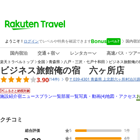
国内宿泊
交通＋宿
レンタカー
高速バス・ツア
楽天トラベルトップ
全国
青森県
八戸・三沢・七戸十和田
ビジネス旅館俺の
ビジネス旅館俺の宿 六ヶ所店
3.90
(
14
件
)
〒
039-4301 青森県 上北郡六ヶ所村泊川原
ふるさと納税対象
施設紹介
宿ニュース
プラン一覧
部屋一覧
写真・動画
(4)
地図・アクセス
クチコミ
総合評価
5
1
件
4
4
件