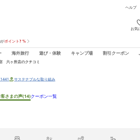
ヘルプ
お気
ー
海外旅行
遊び・体験
キャンプ場
割引クーポン
宿 六ヶ所店
のクチコミ
1441
サステナブルな取り組み
お客さまの声
(14)
クーポン一覧