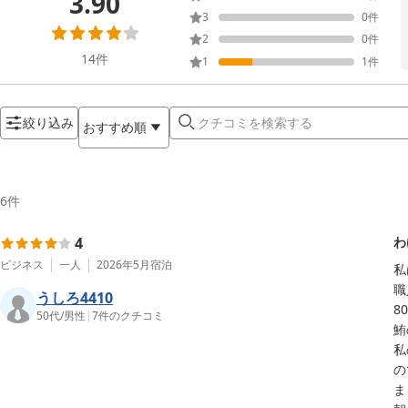
3.90
3
0
件
2
0
件
14
件
1
1
件
絞り込み
おすすめ順
6
件
4
わ
ビジネス
一人
2026年5月
宿泊
私
職
うしろ4410
8
50代
/
男性
|
7
件のクチコミ
鮪
私
の
ま