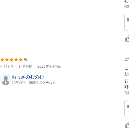
朝
部
5
ご
ビジネス
仕事仲間
2026年4月
宿泊
ご
朝
おっさのむのむ
お
50代
/
男性
|
268
件のクチコミ
町
部