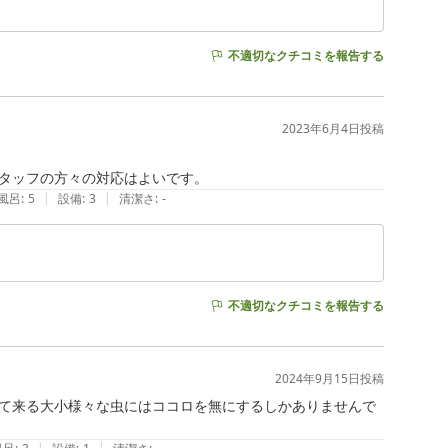
不適切なクチコミを報告する
2023年6月4日
投稿
タッフの方々の対応はよいです。
|
|
風呂
:
5
設備
:
3
清潔さ
:
-
不適切なクチコミを報告する
2024年9月15日
投稿
て来る大小様々な虫にはココロを無にするしかありませんで
|
|