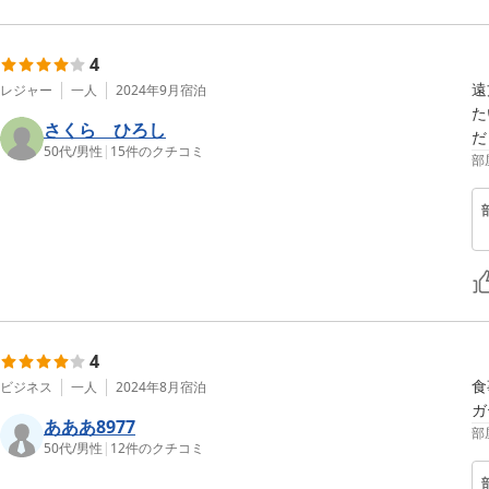
4
遠
レジャー
一人
2024年9月
宿泊
た
さくら ひろし
だ
50代
/
男性
|
15
件のクチコミ
部
4
食
ビジネス
一人
2024年8月
宿泊
ガ
あああ8977
部
50代
/
男性
|
12
件のクチコミ