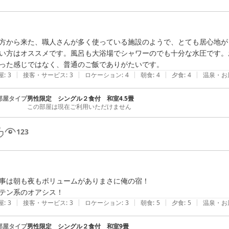
方から来た、職人さんが多く使っている施設のようで、とても居心地が
い方はオススメです。風呂も大浴場でシャワーのでも十分な水圧です。
った感じではなく、普通のご飯でありがたいです。
|
|
|
|
|
屋
:
3
接客・サービス
:
3
ロケーション
:
4
朝食
:
4
夕食
:
4
温泉・お
部屋タイプ
男性限定 シングル２食付 和室4.5畳
この部屋は現在ご利用いただけません
123
事は朝も夜もボリュームがありまさに俺の宿！

テン系のオアシス！
|
|
|
|
|
屋
:
3
接客・サービス
:
3
ロケーション
:
3
朝食
:
5
夕食
:
5
温泉・お
部屋タイプ
男性限定 シングル２食付 和室9畳