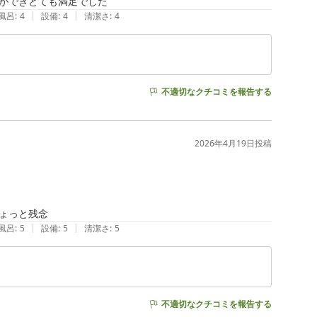
ができとても満足でした
|
|
風呂
:
4
設備
:
4
清潔さ
:
4
不適切なクチコミを報告する
2026年4月19日
投稿
ょっと残念
|
|
風呂
:
5
設備
:
5
清潔さ
:
5
不適切なクチコミを報告する