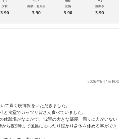
夕食
温泉・お風呂
設備
清潔さ
3.90
3.90
3.90
3.90
2026年6月1日
投稿
着いて直ぐ晩御飯をいただきました。

汁と食堂でガッツリ皆さん食べていました。

の休憩場かなにかで、12畳の大きな部屋、周りに人がいない
時から夜9時まで風呂にゆったり浸かり身体を休める事ができ