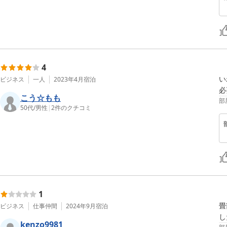
4
い
ビジネス
一人
2023年4月
宿泊
必
こう☆もも
部
50代
/
男性
|
2
件のクチコミ
1
畳
ビジネス
仕事仲間
2024年9月
宿泊
し
kenzo9981