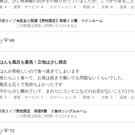
食は、少し晩御飯のおかずの残りがでていましたが、しっかり取ること
|
|
|
|
|
屋
:
4
接客・サービス
:
4
ロケーション
:
4
朝食
:
4
夕食
:
4
温泉・お
部屋タイプ
★訳あり部屋【男性限定】和室１０畳 ツインルーム
この部屋は現在ご利用いただけません
68
はんも風呂も最高！立地は少し残念
はんが美味しいので食べ過ぎてしまいます

晩たらふく食べて、お昼は抜きで働いても問題ないくらいでした。

風呂も広くて気持ちよかったです

中から少し離れていて、まわりにコンビニなどのお店がないことだけち
|
|
|
|
|
屋
:
5
接客・サービス
:
5
ロケーション
:
4
朝食
:
5
夕食
:
5
温泉・お
部屋タイプ
男性限定 和室9畳 ２食付シングルルーム
この部屋は現在ご利用いただけません
72