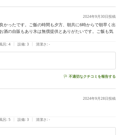
2024年9月30日
投稿
良かったです。ご飯の時間も夕方、朝共に6時からで朝早く出
お酒の自販もあり氷は無償提供とありがたいです。ご飯も気
|
|
風呂
:
4
設備
:
3
清潔さ
:
-
不適切なクチコミを報告する
2024年9月28日
投稿
|
|
風呂
:
5
設備
:
3
清潔さ
:
-