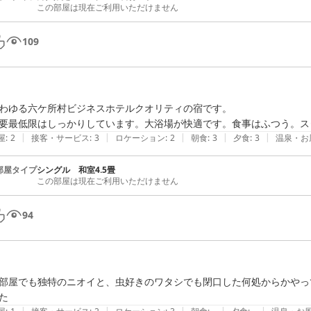
この部屋は現在ご利用いただけません
109
わゆる六ケ所村ビジネスホテルクオリティの宿です。

要最低限はしっかりしています。大浴場が快適です。食事はふつう。ス
|
|
|
|
|
屋
:
2
接客・サービス
:
3
ロケーション
:
2
朝食
:
3
夕食
:
3
温泉・お
部屋タイプ
シングル 和室4.5畳
この部屋は現在ご利用いただけません
94
部屋でも独特のニオイと、虫好きのワタシでも閉口した何処からかやっ
た
|
|
|
|
|