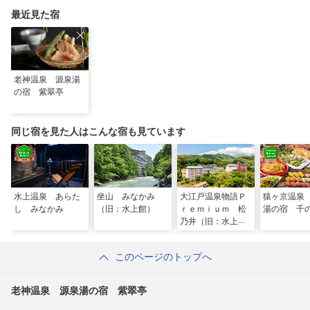
最近見た宿
老神温泉 源泉湯
の宿 紫翠亭
同じ宿を見た人はこんな宿も見ています
水上温泉 あらた
坐山 みなかみ
大江戸温泉物語Ｐ
猿ヶ京温泉
し みなかみ
（旧：水上館）
ｒｅｍｉｕｍ 松
湯の宿 千
乃井（旧：水上温
泉 源泉湯の宿
松乃井）（２０２
このページのトップへ
６年８月７日開
業）
老神温泉 源泉湯の宿 紫翠亭