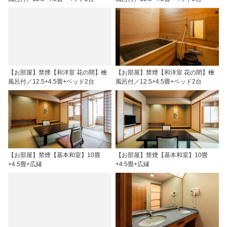
【お部屋】禁煙【和洋室 花の間】檜
【お部屋】禁煙【和洋室 花の間】檜
風呂付／12.5+4.5畳+ベッド2台
風呂付／12.5+4.5畳+ベッド2台
【お部屋】禁煙【基本和室】10畳
【お部屋】禁煙【基本和室】10畳
+4.5畳+広縁
+4.5畳+広縁