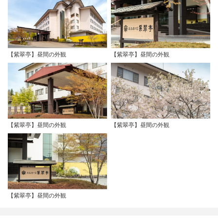
【紫翠亭】昼間の外観
【紫翠亭】昼間の外観
【紫翠亭】昼間の外観
【紫翠亭】昼間の外観
【紫翠亭】昼間の外観