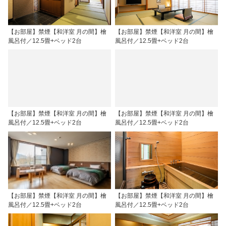
【お部屋】禁煙【和洋室 月の間】檜
【お部屋】禁煙【和洋室 月の間】檜
風呂付／12.5畳+ベッド2台
風呂付／12.5畳+ベッド2台
【お部屋】禁煙【和洋室 月の間】檜
【お部屋】禁煙【和洋室 月の間】檜
風呂付／12.5畳+ベッド2台
風呂付／12.5畳+ベッド2台
【お部屋】禁煙【和洋室 月の間】檜
【お部屋】禁煙【和洋室 月の間】檜
風呂付／12.5畳+ベッド2台
風呂付／12.5畳+ベッド2台