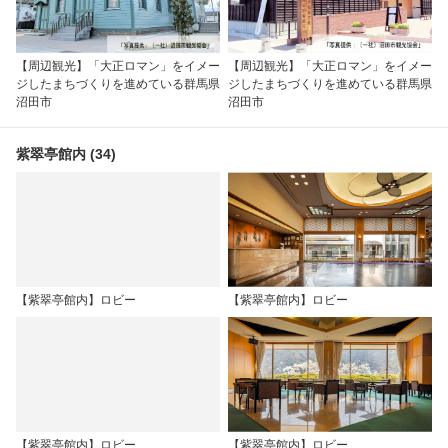
【周辺観光】「大正ロマン」をイメー
【周辺観光】「大正ロマン」をイメー
ジしたまちづくりを進めている群馬県
ジしたまちづくりを進めている群馬県
沼田市
沼田市
紫翠亭館内 (34)
【紫翠亭館内】ロビー
【紫翠亭館内】ロビー
【紫翠亭館内】ロビー
【紫翠亭館内】ロビー