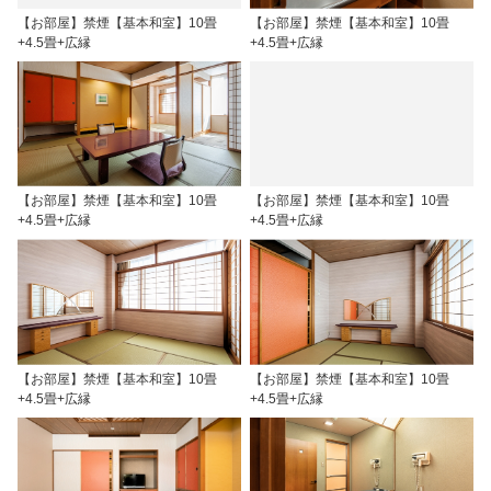
【お部屋】禁煙【基本和室】10畳
【お部屋】禁煙【基本和室】10畳
+4.5畳+広縁
+4.5畳+広縁
【お部屋】禁煙【基本和室】10畳
【お部屋】禁煙【基本和室】10畳
+4.5畳+広縁
+4.5畳+広縁
【お部屋】禁煙【基本和室】10畳
【お部屋】禁煙【基本和室】10畳
+4.5畳+広縁
+4.5畳+広縁