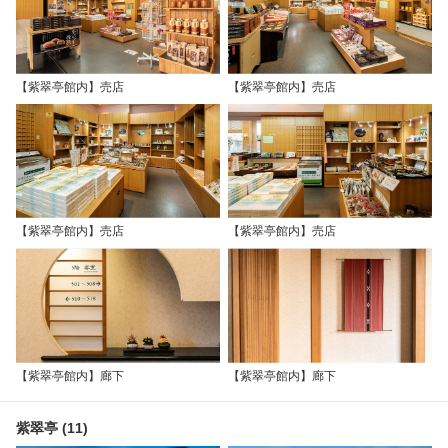
【紫翠亭館内】売店
【紫翠亭館内】売店
【紫翠亭館内】売店
【紫翠亭館内】売店
【紫翠亭館内】廊下
【紫翠亭館内】廊下
紫翠亭 (11)