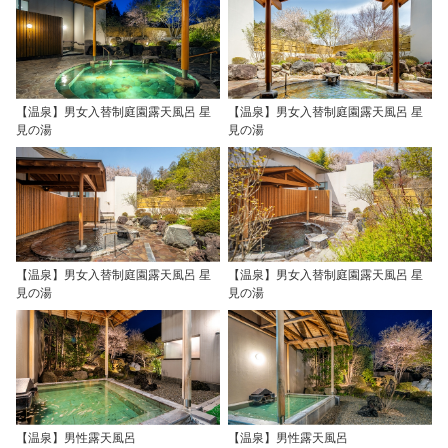
【温泉】男女入替制庭園露天風呂 星
【温泉】男女入替制庭園露天風呂 星
見の湯
見の湯
【温泉】男女入替制庭園露天風呂 星
【温泉】男女入替制庭園露天風呂 星
見の湯
見の湯
【温泉】男性露天風呂
【温泉】男性露天風呂