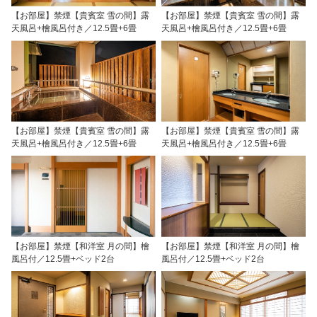
【お部屋】禁煙【貴賓室 雪の間】露
【お部屋】禁煙【貴賓室 雪の間】露
天風呂+檜風呂付き／12.5畳+6畳
天風呂+檜風呂付き／12.5畳+6畳
【お部屋】禁煙【貴賓室 雪の間】露
【お部屋】禁煙【貴賓室 雪の間】露
天風呂+檜風呂付き／12.5畳+6畳
天風呂+檜風呂付き／12.5畳+6畳
【お部屋】禁煙【和洋室 月の間】檜
【お部屋】禁煙【和洋室 月の間】檜
風呂付／12.5畳+ベッド2台
風呂付／12.5畳+ベッド2台