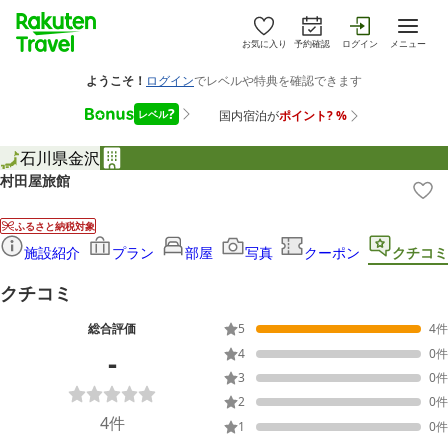
お気に入り
予約確認
ログイン
メニュー
石川県
金沢
村田屋旅館
ふるさと納税対象
施設紹介
プラン
部屋
写真
クーポン
クチコミ
クチコミ
総合評価
5
4
件
-
4
0
件
3
0
件
2
0
件
4
件
1
0
件