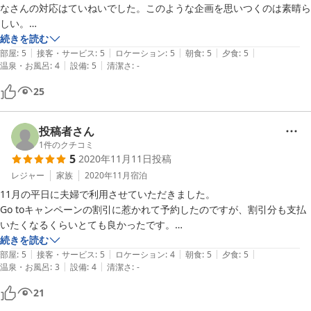
なさんの対応はていねいでした。このような企画を思いつくのは素晴ら
しい。

続きを読む
|
|
|
|
|
私には，GoToトラベルでしかいただけない割烹料理でしたが，ふだん
部屋
:
5
接客・サービス
:
5
ロケーション
:
5
朝食
:
5
夕食
:
5
|
|
温泉・お風呂
:
4
設備
:
5
清潔さ
:
-
からの旅行ずきにきくと，大手の観光旅館なら不可能な，良心的な設定
とのこと．

25
金沢だからでしょうか女性客が多かったので、男性は夫婦づれでないと
小さな旅館なのでやや落ち着かないおそれがあります．

投稿者さん
1
件のクチコミ
5
2020年11月11日
投稿
とくによかったのは，村田屋の朝食です．金沢の家庭的な味を体験でき
ました．

レジャー
家族
2020年11月
宿泊
11月の平日に夫婦で利用させていただきました。

Go toキャンペーンの割引に惹かれて予約したのですが、割引分も支払
いたくなるくらいとても良かったです。

平日だったためかこの日は貸切でした。

続きを読む
|
|
|
|
|
こんなところに？！という場所にひっそりとあります。すぐ側がショッ
部屋
:
5
接客・サービス
:
5
ロケーション
:
4
朝食
:
5
夕食
:
5
|
|
温泉・お風呂
:
3
設備
:
4
清潔さ
:
-
ピング街で、飲食店も多いです。

21
村田屋旅館さん、まずおもてなしが素晴らしかったです。とても良くし