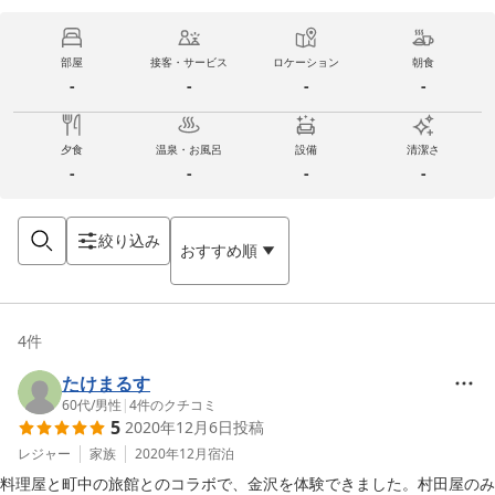
部屋
接客・サービス
ロケーション
朝食
-
-
-
-
夕食
温泉・お風呂
設備
清潔さ
-
-
-
-
絞り込み
おすすめ順
4
件
たけまるす
60代
/
男性
|
4
件のクチコミ
5
2020年12月6日
投稿
レジャー
家族
2020年12月
宿泊
料理屋と町中の旅館とのコラボで、金沢を体験できました。村田屋のみ