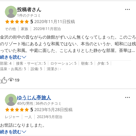
て下さり、ひとつひとつに感動してしまいました。

投稿者さん
そして「よし村」さんのお食事、とってもとっても美味しかったです。
1
件のクチコミ
5
2020年11月11日
投稿
個室に案内して下さり、豪華なコース料理を頂きました。蟹やのどぐろ
など旬の食材を堪能することができ、申し訳なくなってしまうくらい大
その他
家族
2020年11月
宿泊
満足でした。

金沢の街中の昔ながらの旅館がずいぶん無くなってしまった。このごろ
のリゾート地にあるような和風ではない、本当のというか、昭和には残
朝食は宿で頂きましたが、これもまた感動。心暖まる朝ごはんでした。

っていた和風。中庭に面した、こじんまりとした静かな部屋。茶華は侘
助、茶請けの生菓子は森八さん。やっぱりおいしい。今回目玉の「よし
続きを読む
間違いなくお値段以上の旅になりました。

|
|
|
|
|
村」さんの食事はほんとうに期待以上。評するのもおこがましく、ぜひ
部屋
:
4
接客・サービス
:
5
ロケーション
:
5
朝食
:
5
夕食
:
5
|
|
温泉・お風呂
:
5
設備
:
5
清潔さ
:
-
皆さんに体験してほしい。

旅館の皆さま、末永く健康に営んで下さい。
19
ゆうじん亭旅人
40代
/
男性
|
36
件のクチコミ
5
2023年5月28日
投稿
レジャー
一人
2023年5月
宿泊
お世話になりましまた。
続きを読む