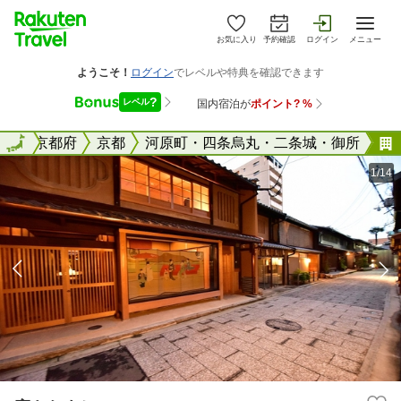
お気に入り
予約確認
ログイン
メニュー
全国
全国
京都府
京都
河原町・四条烏丸・二条城・御所
1/14