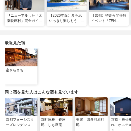
リニューアルした「太
【2026年版】夏を思
【京都】特別夜間拝観
秦映画村」完全ガイ
いっきり楽しもう！関
イベント「ZEN
ド。イマーシブ体験
西のおすすめ海水浴
NIGHT 東福寺」が開
に"18禁”コンテンツま
場・ビーチ18選
催！ “脳をととのえ
で！
る”没入型サウンドア
ートナイトを
最近見た宿
宿きらまち
同じ宿を見た人はこんな宿も見ています
京都フォーシスタ
京町家雅 釜座
美盧 四条河原町
京都・粋伝
ーズレジデンス
邸 しも座庵
邸
れ ホス
＾