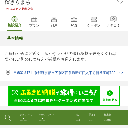
宿きらまち
施設紹介
プラン
部屋
写真
クーポン
クチコミ
基本情報
四条駅からほど近く、仄かな明かりの漏れる格子戸をくぐれば、
懐かしい和のしつらえが皆様をお迎えします。
〒600-8471 京都府京都市下京区四条通新町西入下る新釜座町722
チェックイン
チェックアウト
大人
子ども
部屋数
--/--
--/--
--
--
--
〜
人
人
部屋