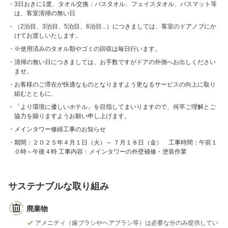
3日おきに1度、タオル交換：バスタオル、フェイスタオル、バスマット等
は、客室清掃の無い日
（2泊目、3泊目、5泊目、6泊目...）につきましては、客室のドアノブにか
けてお渡しいたします。
※使用済みのタオル類やゴミの回収は毎日行います。
清掃の無い日につきましては、お手数ですがドアの外側へお出しください
ませ。
お客様のご滞在が快適なものとなりますよう更なるサービスの向上に取り
組むとともに、
「より環境に優しいホテル」を目指してまいりますので、何卒ご理解とご
協力を賜りますようお願い申し上げます。
メインタワー修繕工事のお知らせ
期間：２０２５年４月１日（火）～ ７月１８日（金） 工事時間：午前１
０時～午後４時 工事内容：メインタワーの外壁補修・塗装作業
サステナブルな取り組み
廃棄物
アメニティ（歯ブラシやヘアブラシ等）は必要な分のみ提供してい