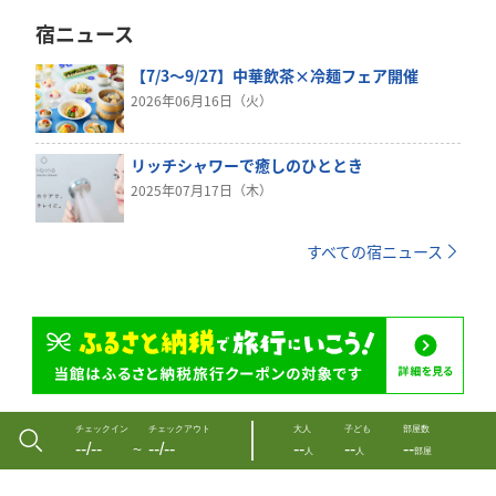
宿ニュース
【7/3～9/27】中華飲茶×冷麺フェア開催
2026年06月16日（火）
リッチシャワーで癒しのひととき
2025年07月17日（木）
すべての宿ニュース
チェックイン
チェックアウト
大人
子ども
部屋数
--/--
--/--
--
--
--
〜
人
人
部屋