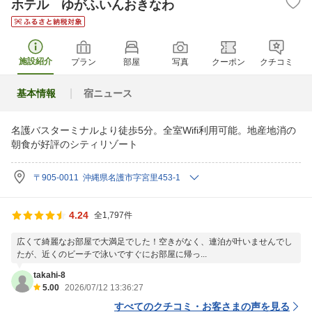
ホテル ゆがふいんおきなわ
施設紹介
プラン
部屋
写真
クーポン
クチコミ
基本情報
宿ニュース
名護バスターミナルより徒歩5分。全室Wifi利用可能。地産地消の
朝食が好評のシティリゾート
〒905-0011 沖縄県名護市字宮里453-1
4.24
全1,797件
広くて綺麗なお部屋で大満足でした！空きがなく、連泊が叶いませんでし
たが、近くのビーチで泳いですぐにお部屋に帰っ...
takahi-8
5.00
2026/07/12 13:36:27
すべてのクチコミ・お客さまの声を見る