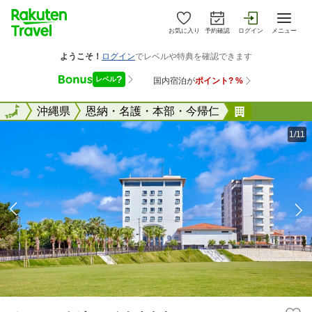
お気に入り
予約確認
ログイン
メニュー
全国
全国
沖縄県
恩納・名護・本部・今帰仁
ホテル ゆ
1/11