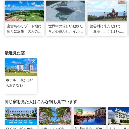
宮古島のリゾート地に
世界中の珍しい動物た
読谷村に来ただけで
新たに誕生！大人の特
ちと心通わせ、イルカ
「最高！」ぐしけんさ
別ステイをかなえる
と一緒に泳ぐ夢の体験
ん、馬に乗って日本茶
「アラマンダ スプレ
「間近でふれ合える！
にうっとり。沖縄の隠
ンディド」
推しアニマル！！」
れ名所を全力で満喫し
てきた
最近見た宿
ホテル ゆがふい
んおきなわ
同じ宿を見た人はこんな宿も見ています
ロイヤルビューホ
ホテルマハイナ
沖縄かりゆしビー
Ｌｉｔ Ｈ