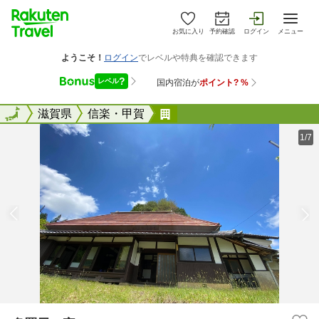
お気に入り
予約確認
ログイン
メニュー
全国
全国
滋賀県
信楽・甲賀
多羅尾の家
1/7