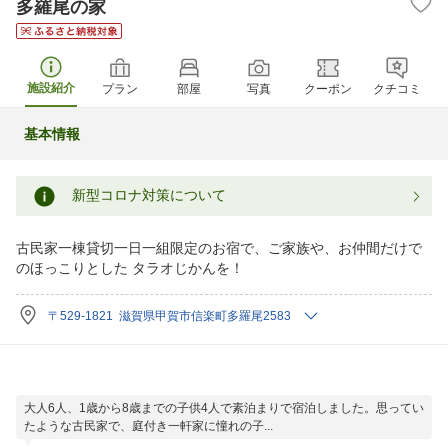
多羅尾の家
施設紹介
プラン
部屋
写真
クーポン
クチコミ
基本情報
新型コロナ対策について
古民家一棟貸切一日一組限定のお宿で、ご家族や、お仲間だけで
のほっこりとした タラオじかんを！
〒529-1821 滋賀県甲賀市信楽町多羅尾2583
大人6人、1歳から8歳までの子供4人で素泊まりで宿泊しました。思ってい
たような古民家で、庭付き一軒家に憧れの子...