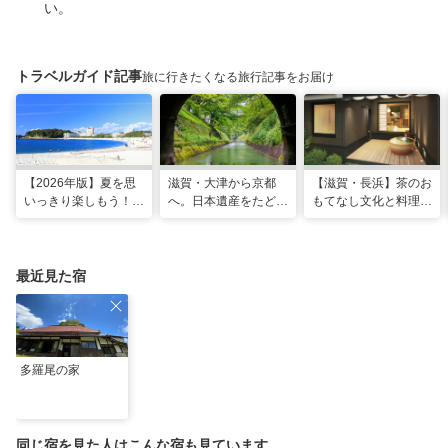
い。
トラベルガイド記事
旅に行きたくなる旅行記事をお届け
【2026年版】夏を思
滋賀・大津から京都
【滋賀・長浜】茶のお
いっきり楽しもう！関
へ。日本遺産をたどる
もてなし文化と料理が
西のおすすめ海水浴
「びわ湖疏水船」の水
体感できる非日常宿
場・ビーチ18選
路旅
「三献の宿」がグラン
ドオープン
最近見た宿
多羅尾の家
同じ宿を見た人はこんな宿も見ています