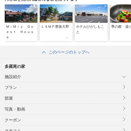
ＭｉＭｉｙ Ｇｕ
ＬＡＭＰ豊後大野
ホテルひがしもこ
季の郷 湯
ｅｓｔ Ｈｏｕｓ
と
ｅ
このページのトップへ
多羅尾の家
施設紹介
プラン
部屋
写真・動画
クーポン
クチコミ