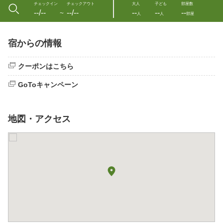
チェックイン
チェックアウト
大人
子ども
部屋数
--/--
--/--
--
--
--
〜
人
人
部屋
宿からの情報
クーポンはこちら
GoToキャンペーン
地図・アクセス