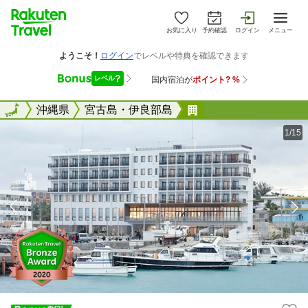
お気に入り
予約確認
ログイン
メニュー
全国
全国
沖縄県
宮古島・伊良部島
ホテル ローカス 
1/15