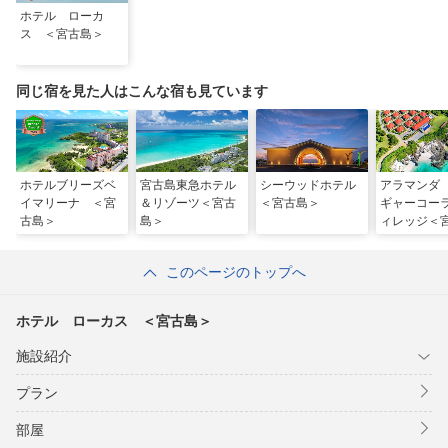
ホテル ローカ
ス ＜宮古島＞
同じ宿を見た人はこんな宿も見ています
ホテルブリーズベ
宮古島東急ホテル
シーウッドホテル
アラマンダ
イマリーナ ＜宮
＆リゾーツ＜宮古
＜宮古島＞
ギャーコー
古島＞
島＞
ィレッジ＜
＞
このページのトップへ
ホテル ローカス ＜宮古島＞
施設紹介
プラン
部屋