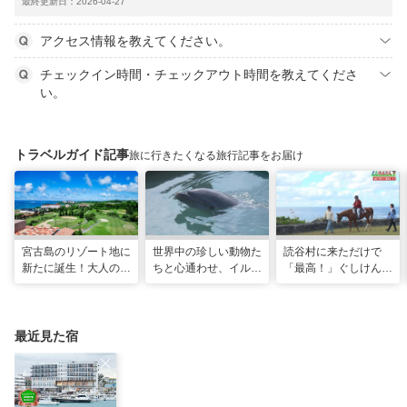
最終更新日：2026-04-27
アクセス情報を教えてください。
チェックイン時間・チェックアウト時間を教えてくださ
い。
トラベルガイド記事
旅に行きたくなる旅行記事をお届け
宮古島のリゾート地に
世界中の珍しい動物た
読谷村に来ただけで
新たに誕生！大人の特
ちと心通わせ、イルカ
「最高！」ぐしけんさ
別ステイをかなえる
と一緒に泳ぐ夢の体験
ん、馬に乗って日本茶
「アラマンダ スプレ
「間近でふれ合える！
にうっとり。沖縄の隠
ンディド」
推しアニマル！！」
れ名所を全力で満喫し
てきた
最近見た宿