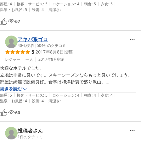
きが無いと好きな人はクレーム出しそうな気がした…

|
|
|
|
|
した。宿泊者に対する最高のおもてなしだと思いました。また伺いたい
部屋
:
4
接客・サービス
:
5
ロケーション
:
4
朝食
:
5
夕食
:
5
|
|
話が変わって、ゴハンも凄い。特に夕食のアノきのこ三昧は反則級の威
温泉・お風呂
:
5
設備
:
4
清潔さ
:
-
と思います。ありがとうございました。
力デス！もともと期待は持っていたが、キノコ好きの２人を完膚なきま
67
で打ちのめして頂きスゴク感激デス！初めて食したマスタケ(鱒茸)、個
人的に好きなサワモタセ、珍しい舞茸の土瓶蒸し等々、またミズやコゴ
ミの山菜も全て完食し大満足デス！

アキバ系ゴロ
日中でも清々しい高原の風、静寂な夜の饒舌な星空、霧雨が降る朝のジ
40代
/
男性
|
504
件のクチコミ
ャイアン…と、ロケーションも満点に近い。欲を言えば見晴らしがきく
5
2017年8月8日
投稿
箇所が無いのが…此処まで望むは我が儘デス！とにかく、温泉・食事・
レジャー
一人
2017年8月
宿泊
環境の３本柱が整うおススメの宿デス！　でも最近の冬は、よませに定
快適なホテルでした。

着した感が有るが…。ジャイアン…と、東館山オリンピックコースも魅
立地は非常に良いです。スキーシーズンならもっと良いでしょう。

惑的だからねぇー

部屋は綺麗で設備良好。食事は和洋折衷で盛り沢山。

風呂は広々快適だが、ちょっと殺風景。サービスは何かと親切で良かっ
続きを読む
|
|
|
|
|
た。

部屋
:
5
接客・サービス
:
5
ロケーション
:
4
朝食
:
4
夕食
:
4
|
|
温泉・お風呂
:
4
設備
:
4
清潔さ
:
-
60
投稿者さん
1
件のクチコミ