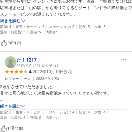
駐車場から離れたゲレンデ内にあるお宿です。深夜・早朝着でなければ
駐車場または「山の駅」から降りてくるリゾートゴンドラの降り場まで
スノーモービルでお迎えしてくれます。

続きを読む
|
|
|
|
|
温泉がとても良く、お食事も美味しいお宿です。

部屋
:
4
接客・サービス
:
5
ロケーション
:
2
朝食
:
5
夕食
:
5
|
|
温泉・お風呂
:
5
設備
:
5
清潔さ
:
-
ランチも評判高く、食堂の他、コーヒーコーナーがあり、そちらもなん
171
でも美味しいです。

いずれも生ビール・志賀高原ビール（瓶）の提供あり。

た！1217
エレベーターはありますが、温泉へは階段の昇降あり。

50代
/
男性
|
25
件のクチコミ
4
2022年10月10日
投稿
レジャー
一人
2022年9月
宿泊
2連泊させていただきました。

非常に居心地がよく次回も宿泊させていただきたい宿です。

到着前に野猿が道路一面で集会しておりメンチ切られて5分ほど立ち往
続きを読む
|
|
|
|
|
生したとかありましたが、宿は程よい距離感で放置していただきとても
部屋
:
3
接客・サービス
:
5
ロケーション
:
4
朝食
:
4
夕食
:
4
|
|
温泉・お風呂
:
4
設備
:
3
清潔さ
:
-
過ごしやすかったです。

1
130
今回はオフシーズンでしたが次回はオンシーズンにお邪魔したいと思い