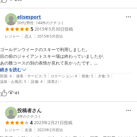
・悪いところ

ンがいくつか反応せず、フロントに行くはめになった。ティッシュボッ
設備：志賀高原の宿共通してるが、やはり設備は古い（掃除はきれいに
クスが無かったので、食事が終わった際に告げると食堂においてあった
されています。）

ボックスを渡された。

elisesport
特に温泉にアクセスする階段：２０段ちょっとの階段がある点とその階
風呂について　硫黄の匂いがする温泉らしい泉質で気持ちがいい。脱衣
50代
/
男性
|
144
件のクチコミ
段のカーペットが古く汚く感じる

5
2015年5月30日
投稿
室はリニューアルが必要だと思う。

レジャー
恋人
2015年5月
宿泊
スタッフの方は親切で好感を持ちました。

ゴールデンウイークのスキーで利用しました。

目の前のジャイアントスキー場は終わっていましたが、

総括すると、温泉と食事さえ良ければほかの事は気にしないという方に
あの難コースの別の表情が見れて良かったです。

温泉も良く、食事もコスパ高い。
続きを読む
|
|
|
|
|
部屋
:
4
接客・サービス
:
5
ロケーション
:
4
朝食
:
5
夕食
:
5
|
|
温泉・お風呂
:
5
設備
:
4
清潔さ
:
-
41
投稿者さん
3
件のクチコミ
4
2023年2月21日
投稿
レジャー
友達
2023年2月
宿泊