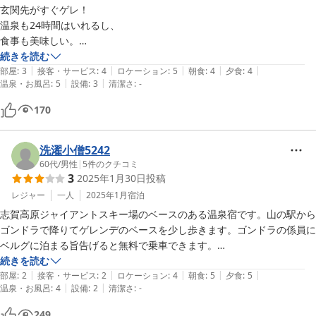
非常に貴重だと思います。清掃時間以外２３時間入れます。

玄関先がすぐゲレ！

立地：志賀高原のホテルは大部分国道(292号)志賀草津高原ルートや県
温泉も24時間はいれるし、

道（502号）奥志賀公園栄線に面して建っている。志賀山温泉は少し奥
食事も美味しい。

まっており非常に静かです。今回１日雨に降られた日に読書と温泉とコ
スキ－ヤ－にとっては最高のシチュエ－ションです。
続きを読む
ーヒーで１日を過ごす日があったが非常に快適でした。

|
|
|
|
|
部屋
:
3
接客・サービス
:
4
ロケーション
:
5
朝食
:
4
夕食
:
4
|
|
部屋：広い和室10畳ぐらいあり、トイレもウオシュレット・３２イン
温泉・お風呂
:
5
設備
:
3
清潔さ
:
-
チのテレビ付き

170
サービス：以前にスキー場の設備関係の方が止まっていた時にお昼ごは
んの弁当を作っていただいていた。志賀高原のグリーンシーズンでは食
事処は少ないのでハイキングされる方は事前に予約すれば対応してくだ
洗濯小僧5242
さると思います。よっぽど忙しくなければ、このエリアでは非常に貴重
60代
/
男性
|
5
件のクチコミ
だと思います。また、今回10日間天気予報が外れ１日雨の日があった
3
2025年1月30日
投稿
が、家に本を忘れてしまった。宿で小説を貸してほしいと無茶なお願い
レジャー
一人
2025年1月
宿泊
に板長の個人の蔵書の中から貸していただいた。

志賀高原ジャイアントスキー場のベースのある温泉宿です。山の駅から
コスパ最高：コメントでコスパがいいと書かれていることが多い宿で
ゴンドラで降りてゲレンデのベースを少し歩きます。ゴンドラの係員に
す。都会で寝返り打つと落ちそうなシングルで8000や10000円　こち
ベルグに泊まる旨告げると無料で乗車できます。

らの夕飯はレストランで頼んだら8000円以上取られても十分な納得で
続きを読む
きる。広い和室に源泉かけ流しの天然温泉・朝食これでこの料金は非常
|
|
|
|
|
食事について　食事は美味しい。特に自家製の野沢菜は絶品です。

部屋
:
2
接客・サービス
:
2
ロケーション
:
4
朝食
:
5
夕食
:
5
にリーズナブルだと思います。

|
|
温泉・お風呂
:
4
設備
:
2
清潔さ
:
-
部屋について　暖房に難点がある。室温が下がると自動的にスイッチが
入り温風が出るタイプ。その稼働音で目が覚める。部屋の電話機のボタ
249