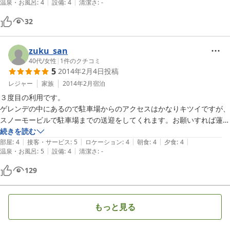
|
|
温泉・お風呂
:
4
設備
:
4
清潔さ
:
-
32
zuku_san
40代
/
女性
|
1
件のクチコミ
5
2014年2月4日
投稿
レジャー
家族
2014年2月
宿泊
３度目の利用です。

ゲレンデの中にあるので駐車場からのアクセスはかなりキツイですが、
スノーモービルで駐車場までの送迎をしてくれます。お願いすれば蓮池
のバス停までの送迎もしていただけるようです。（ちなみに夏シーズン
続きを読む
|
|
|
|
|
は宿の前まで車で行けますし駐車もできます。）

部屋
:
4
接客・サービス
:
5
ロケーション
:
4
朝食
:
4
夕食
:
4
|
|
温泉・お風呂
:
5
設備
:
4
清潔さ
:
-
お料理がおいしい、客室もお風呂も掃除が行き届いているようで清潔で
快適です。

129
温泉は少し熱めですが洗い場もゆったりしていてくつろげます。

お世話になりました。また利用させていただきます。
もっと見る