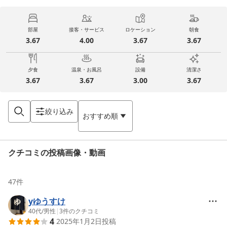
部屋
接客・サービス
ロケーション
朝食
3.67
4.00
3.67
3.67
夕食
温泉・お風呂
設備
清潔さ
3.67
3.67
3.00
3.67
絞り込み
おすすめ順
クチコミの投稿画像・動画
47
件
yゆうすけ
40代
/
男性
|
3
件のクチコミ
4
2025年1月2日
投稿