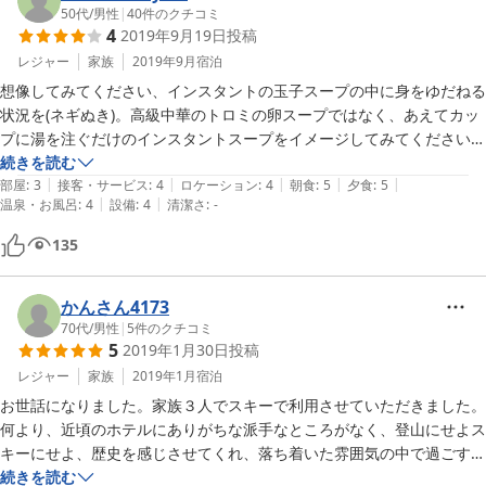
50代
/
男性
|
40
件のクチコミ
4
2019年9月19日
投稿
レジャー
家族
2019年9月
宿泊
想像してみてください、インスタントの玉子スープの中に身をゆだねる
状況を(ネギぬき)。高級中華のトロミの卵スープではなく、あえてカッ
プに湯を注ぐだけのインスタントスープをイメージしてみてください
(カニカマぬき)。温泉浴場の湯舟には、ほんのりと僅かに白っぽい湯(白
続きを読む
|
|
|
|
|
濁とは言えない)が掛け流され、微かに黄味を帯びた白い湯の華が漂っ
部屋
:
3
接客・サービス
:
4
ロケーション
:
4
朝食
:
5
夕食
:
5
|
|
温泉・お風呂
:
4
設備
:
4
清潔さ
:
-
ています。よく見ると底にもケッコウいっぱい沈んでいました。それで
歩行浴の様に浴槽内を少し荒っぽく3周してみると、湯ノ華が攪拌され
135
て玉子スープ状態になるんデスねェ(レンゲ使用不可)。そこで湯に浸か
り体を思い切り伸ばし力を抜いて瞑想にふける。ふと目を開くと(実際
には２分にも満たない)プックリした腹はモチロン、腕や足先まで湯の
かんさん4173
華が積もっているんデス。決して大袈裟でなく、まとわりつく程度では
70代
/
男性
|
5
件のクチコミ
5
2019年1月30日
投稿
なくまさしく積もってます。日によって湯の状態は違うようで、独りで
入ったからそんなラッキーに遭遇できたのか、誕生日だったので八百万
レジャー
家族
2019年1月
宿泊
の神が祝ってくれたのか、いずれにせよ貴重な体験でした。少し香る硫
お世話になりました。家族３人でスキーで利用させていただきました。

黄とジャストな湯加減も相まって最上級レベル、我が家のラスボスも完
何より、近頃のホテルにありがちな派手なところがなく、登山にせよス
敗しました。一つ気になった点はサウナ。灯りはついていたが熱は入っ
キーにせよ、歴史を感じさせてくれ、落ち着いた雰囲気の中で過ごすこ
ていない様だった。私らは使わないので別にいいのだが、説明か注意書
とができました。その中でも、温泉と夕食時の手作りデザートが最高で
続きを読む