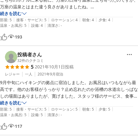
万座の温泉とはまた違う良さがありましたね。

源泉から湧出する時の温度が高いようで、お風呂場では温度を調整する
続きを読む
|
|
|
|
|
ために加水していましたが、それでも素晴らしい温泉でした。

部屋
:
5
接客・サービス
:
5
ロケーション
:
4
朝食
:
4
夕食
:
4
|
|
温泉・お風呂
:
5
設備
:
4
清潔さ
:
-
部屋は広くて清掃も行き届いていました。

食事も山の幸や魚をメインに何皿も準備されておりデザートもおいしか
193
ったです。

また行きたいと思います。
投稿者さん
32
件のクチコミ
5
2021年10月1日
投稿
レジャー
一人
2021年9月
宿泊
9月中旬にハイキングの拠点に宿泊しました。お風呂はいつもながら最
高です。他のお客様がうっかり？止め忘れたのか浴槽の水道出しっぱな
しの場面はありましたが、寛げました。スタッフ様のサービス、食事も
満足です。

続きを読む
|
|
|
|
|
お世話になりました。
部屋
:
5
接客・サービス
:
5
ロケーション
:
5
朝食
:
5
夕食
:
5
|
|
温泉・お風呂
:
5
設備
:
5
清潔さ
:
-
117