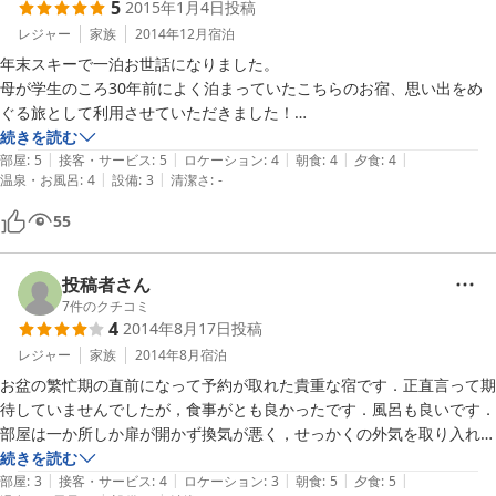
5
2015年1月4日
投稿
レジャー
家族
2014年12月
宿泊
年末スキーで一泊お世話になりました。

母が学生のころ30年前によく泊まっていたこちらのお宿、思い出をめ
ぐる旅として利用させていただきました！

女将の方からスタッフさんまでとても温かく迎えていただきました。落
続きを読む
|
|
|
|
|
ち着いていて、雪山やスキーを楽しむには素敵なお宿だとおもいます。

部屋
:
5
接客・サービス
:
5
ロケーション
:
4
朝食
:
4
夕食
:
4
|
|
温泉・お風呂
:
4
設備
:
3
清潔さ
:
-
また利用させていただきたいです^_^
55
投稿者さん
7
件のクチコミ
4
2014年8月17日
投稿
レジャー
家族
2014年8月
宿泊
お盆の繁忙期の直前になって予約が取れた貴重な宿です．正直言って期
待していませんでしたが，食事がとも良かったです．風呂も良いです．

部屋は一か所しか扉が開かず換気が悪く，せっかくの外気を取り入れに
くいのが残念でした．宿の周りでの散歩には適していませんね．全て車
続きを読む
|
|
|
|
|
で移動してから行動することを前提にするのなら，お勧めの宿です．
部屋
:
3
接客・サービス
:
4
ロケーション
:
3
朝食
:
5
夕食
:
5