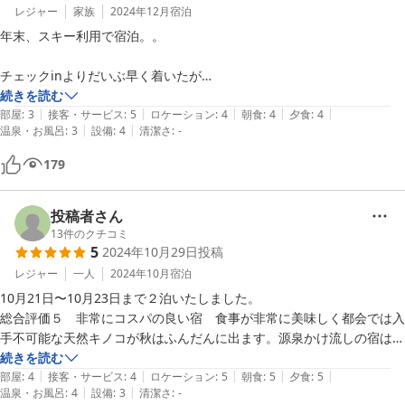
レジャー
家族
2024年12月
宿泊
年末、スキー利用で宿泊。。

チェックinよりだいぶ早く着いたが

部屋に入らせて頂きました。。

続きを読む
|
|
|
|
|
部屋
:
3
接客・サービス
:
5
ロケーション
:
4
朝食
:
4
夕食
:
4
|
|
温泉・お風呂
:
3
設備
:
4
清潔さ
:
-
子連れだったのだ助かりました！

179
スタッフの方達もみんな親切で

ぜひまた利用したいです！
投稿者さん
13
件のクチコミ
5
2024年10月29日
投稿
レジャー
一人
2024年10月
宿泊
10月21日〜10月23日まで２泊いたしました。

総合評価５　非常にコスパの良い宿　食事が非常に美味しく都会では入
手不可能な天然キノコが秋はふんだんに出ます。源泉かけ流しの宿は貴
重で良く温まる。

続きを読む
|
|
|
|
|
立地評価５　国道より少し距離があり非常に静かです。車道も十分に広
部屋
:
4
接客・サービス
:
4
ロケーション
:
5
朝食
:
5
夕食
:
5
|
|
温泉・お風呂
:
4
設備
:
3
清潔さ
:
-
くストレスがなく到着できる。
