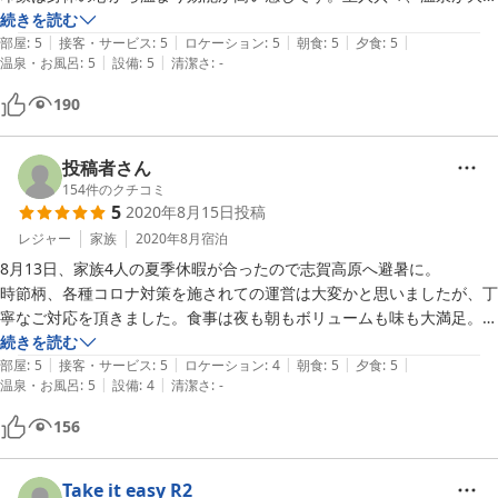
きで何度も堪能しました。スタッフの皆さんの接客も良く心から癒され
続きを読む
|
|
|
|
|
ました。　お料理は料理人さんの腕の良さが感じられ素朴さと技巧が感
部屋
:
5
接客・サービス
:
5
ロケーション
:
5
朝食
:
5
夕食
:
5
|
|
温泉・お風呂
:
5
設備
:
5
清潔さ
:
-
じられ味も素材その物の良さを引き立てて特にナスの御創りは美しく優
しい味付け美味で素晴らしいです。

190
天婦羅その他の料理、そして盛り付けに至るまで全て美しく正に料理人
さんのコース料理を堪能しました。

コロナ対応して安心して宿泊できました。温泉も密にならずに何度も入
投稿者さん
浴できました。　

154
件のクチコミ
5
2020年8月15日
投稿
山の中の貴重な掛け流し温泉に身も心も癒されました。

私達は同じ県内に住んでいるので山に虫がいるのは自然な事だと思いま
レジャー
家族
2020年8月
宿泊
す。できたらなんですが、部屋に虫が出た時の為にハエ叩きがあれば良
8月13日、家族4人の夏季休暇が合ったので志賀高原へ避暑に。

いと思いました。これは実際にゲジゲジ風の虫が出て退治が大変で感じ
時節柄、各種コロナ対策を施されての運営は大変かと思いましたが、丁
た事です。それと扇風機も貸して頂き有難うございました。キノコの季
寧なご対応を頂きました。食事は夜も朝もボリュームも味も大満足。
節も素敵だと思います。又来てみたいです。今回は本当に有難うござい
夜、茄子料理の数々は家族みな喜んで頂きました。

続きを読む
ました。
|
|
|
|
|
天気に恵まれ、夜は星空観察、ゲンジボタルの里訪問、深夜にはペルセ
部屋
:
5
接客・サービス
:
5
ロケーション
:
4
朝食
:
5
夕食
:
5
|
|
温泉・お風呂
:
5
設備
:
4
清潔さ
:
-
ウス流星群も見られました。

お部屋は１室で予約してましたが、大人4人という事で2部屋を使わせ
156
て頂き感謝。予約時に「チェックアウト後の入浴無料」も魅力で、2日
目に高原ハイキング後の温泉入浴は最高で、帰途につくとき、玄関でず
っとお見送り頂きました。

Take it easy R2