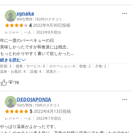
ます。

ただ、やはり1泊だけでなく良さを味わうには2泊はしたいので会社の
sgnaka
休みや有休・仲間の応援も必要ですね。また連泊できるように仕事頑張
40代
/
男性
|
182
件のクチコミ
4
2022年9月30日
投稿
レジャー
一人
2022年8月
宿泊
年に一度のバーベキューの日

美味しかったですが和食派には残念。

もっとわかりやすく書いて欲しかった

続きを読む
|
|
|
|
|
設備には古さを感じますが清潔。

部屋
:
3
接客・サービス
:
4
ロケーション
:
4
朝食
:
2
夕食
:
2
|
|
温泉・お風呂
:
4
設備
:
4
清潔さ
:
-
温泉も非常に良いお湯でしたし

静かでのんびりできました。

76
コスパ良いと思います
OEDOJAPONIA
50代
/
男性
|
19
件のクチコミ
5
2022年8月13日
投稿
レジャー
一人
2022年7月
宿泊
やっぱり温泉がよかったです。

こちらのホテルに来る前に、万座の日帰り温泉に立ち寄ったのですが、