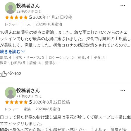
投稿者さん
32
件のクチコミ
5
2020年11月21日
投稿
レジャー
一人
2020年10月
宿泊
10月末に紅葉狩の拠点に宿泊しました。急な雨に打たれてからのチェ
ックインでしたが最高のお湯に癒されました。夕食では舞茸の土瓶蒸し
が美味しく、満足しました。折角コロナの感染対策をされているので、
食事の際、お客さん同士の間隔を空けていただければより安心して過ご
続きを読む
|
|
|
|
|
せるかと感じました。お世話になりました。
部屋
:
4
接客・サービス
:
5
ロケーション
:
5
朝食
:
4
夕食
:
4
|
|
温泉・お風呂
:
5
設備
:
4
清潔さ
:
-
102
投稿者さん
71
件のクチコミ
5
2020年8月22日
投稿
レジャー
家族
2020年8月
宿泊
口コミで見た卵湯の掛け流し温泉は湯花が珍しくて卵スープに非常に似
ててビックリしました。

印象は身体の芯から温まり効能が高い感じです。主人共々、温泉が大好