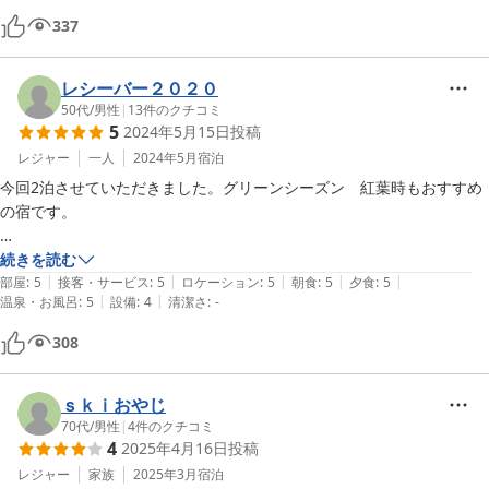
部屋評価４　十分広い部屋１０畳一人で占有、テレビも３２インチ　評
337
価５でない理由は部屋に冷蔵庫がない点。

食事評価５　ここの食事は非常に美味しい。今回　舞茸・松茸・とんび
茸・ナラタケ・むき茸の５種類が頂いた。特に今回　往年の名作漫画
レシーバー２０２０
「美味しんぼ」で舞うように美味いから舞茸と紹介された。舞茸をふん
50代
/
男性
|
13
件のクチコミ
5
2024年5月15日
投稿
だんに頂いた。天ぷら、フライ、鍋いずれも絶品でした。朝食に出たナ
ラタケの味噌汁も美味。またデザートに出された栗のパイ甘さ控えめで
レジャー
一人
2024年5月
宿泊
素材を生かした味わいに感動いたしました。

今回2泊させていただきました。グリーンシーズン　紅葉時もおすすめ
風呂評価４　露天風呂が無い点です。ただし、冬がメインの志賀高原で
の宿です。

は非常に寒く　ない宿が多いです。

設備・アメニティ評価３　設備は古いが奇麗に清掃されている。

・良いところ

続きを読む
|
|
|
|
|
食事：和食好きに最高。春は山菜三昧をうたっているが、看板に偽りな
部屋
:
5
接客・サービス
:
5
ロケーション
:
5
朝食
:
5
夕食
:
5
|
|
温泉・お風呂
:
5
設備
:
4
清潔さ
:
-
しすべて天然のものだそうです。２泊でコゴミ、山ウド、こしあぶら、
イタドリ、タラの芽、ワラビ、ヨブスマ草、ハンゴン草、ぜんまい、フ
308
キノトウ、自生のクレソン、根曲竹（昨年の瓶詰）の１2種類も出して
くださった。癖のある山菜を上手に料理してくださる。さらに焼き物に
出た岩魚（天然を板長が釣っている。）の塩焼きに酢飯と山菜を刻んで
ｓｋｉおやじ
詰めたメインのおかずがとても美味しかったです。

70代
/
男性
|
4
件のクチコミ
4
2025年4月16日
投稿
温泉：源泉が熱いため１割ぐらい加水されかけ流しされてる。多分冬は
完全なかけ流しになると思われます。かけ流しの温泉は全国的に見ても
レジャー
家族
2025年3月
宿泊