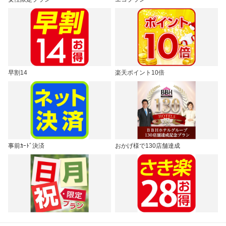
早割14
楽天ポイント10倍
事前ｶｰﾄﾞ決済
おかげ様で130店舗達成