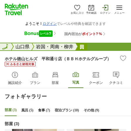
お気に入り
予約確認
ログイン
メニュー
全国
全国
山口県
岩国・周南・柳井
ホテル徳山ヒルズ 
ホテル徳山ヒルズ 平和通り店（ＢＢＨホテルグループ）
写真
施設紹介
プラン
部屋
クーポン
クチコミ
フォトギャラリー
部屋 (3)
風呂 (5)
食事 (7)
宿泊プラン (10)
その他 (9)
部屋 (3)