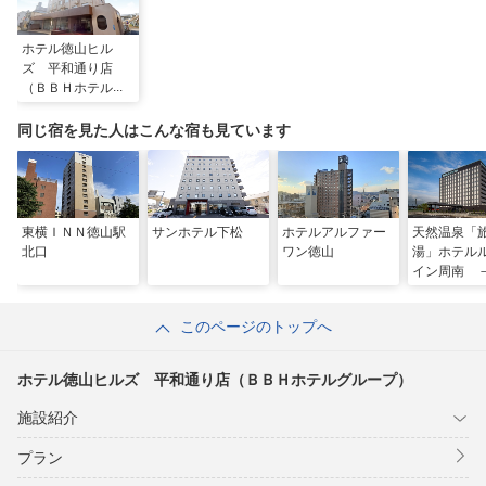
ホテル徳山ヒル
ズ 平和通り店
（ＢＢＨホテルグ
ループ）
同じ宿を見た人はこんな宿も見ています
東横ＩＮＮ徳山駅
サンホテル下松
ホテルアルファー
天然温泉「
北口
ワン徳山
湯」ホテル
イン周南 
東インター
このページのトップへ
ホテル徳山ヒルズ 平和通り店（ＢＢＨホテルグループ）
施設紹介
プラン