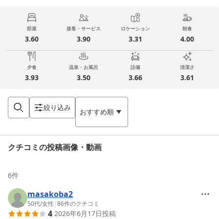
部屋
接客・サービス
ロケーション
朝食
3.60
3.90
3.31
4.00
夕食
温泉・お風呂
設備
清潔さ
3.93
3.50
3.66
3.61
絞り込み
おすすめ順
クチコミの投稿画像・動画
6
件
masakoba2
50代
/
女性
|
86
件のクチコミ
4
2026年6月17日
投稿