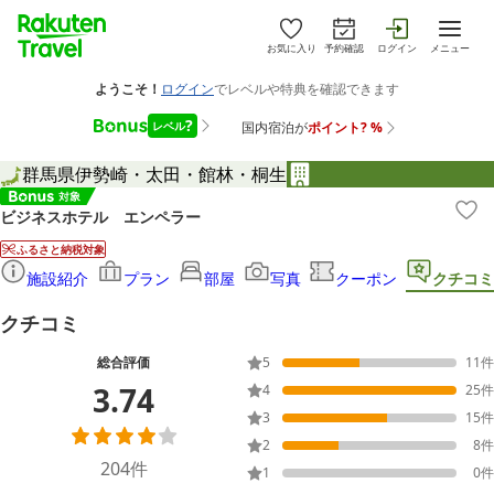
お気に入り
予約確認
ログイン
メニュー
群馬県
伊勢崎・太田・館林・桐生
ビジネスホテル エンペラー
ふるさと納税対象
施設紹介
プラン
部屋
写真
クーポン
クチコミ
クチコミ
総合評価
5
11
件
3.74
4
25
件
3
15
件
2
8
件
204
件
1
0
件