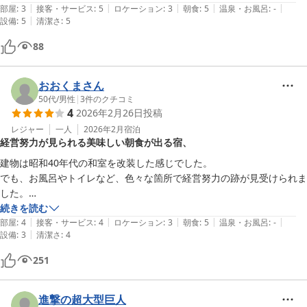
|
|
|
|
|
たかったです。朝食もバイキング形式じゃなく、出来立てを運んでくれ
部屋
:
3
接客・サービス
:
5
ロケーション
:
3
朝食
:
5
温泉・お風呂
:
-
|
設備
:
5
清潔さ
:
5
ますのでとても美味しく頂けました。また、利用させて頂きます。
88
おおくまさん
50代
/
男性
|
3
件のクチコミ
4
2026年2月26日
投稿
レジャー
一人
2026年2月
宿泊
経営努力が見られる美味しい朝食が出る宿、
建物は昭和40年代の和室を改装した感じでした。

でも、お風呂やトイレなど、色々な箇所で経営努力の跡が見受けられま
した。

お風呂に「いち髪」シリーズが！これにはびっくり。

続きを読む
|
|
|
|
|
何より、朝食がすごくいい！和食を頼みましたが、この価格帯でびっく
部屋
:
4
接客・サービス
:
4
ロケーション
:
3
朝食
:
5
温泉・お風呂
:
-
|
設備
:
3
清潔さ
:
4
251
進撃の超大型巨人