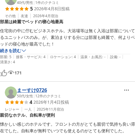
40代
/
男性
|
1
件のクチコミ
5
2026年4月8日
投稿
その他
友達
2026年4月
宿泊
部屋は綺麗でベッドの寝心地最高
住宅街の中に佇むビジネスホテル。大浴場等は無く入浴は部屋について
るユニットバスのみ。が、素泊まりする分には部屋も綺麗で、何よりベ
ッドの寝心地が最高でした！
続きを読む
|
|
|
|
|
部屋
:
5
接客・サービス
:
4
ロケーション
:
4
温泉・お風呂
:
-
設備
:
-
清潔さ
:
4
171
まーすけ0726
50代
/
女性
|
12
件のクチコミ
4
2026年1月4日
投稿
レジャー
一人
2025年11月
宿泊
親切なホテル、自転車が便利
懐かしい感じのホテルです。フロントの方がとても親切で気持ち良い滞
在でした。自転車が無料でいつでも使えるのがとても便利でした。