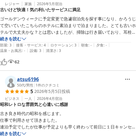
レジャー
家族
2026年5月
宿泊
古いけど快適！気の利いたサービスに満足
ゴールデンウィークに予定変更で急遽宿泊先を探す事になり、かろうじ
て空いていたこちらのホテルに素泊まりで泊まりました。とても古いホ
テルで大丈夫かな？とは思いましたが、掃除は行き届いており、耳栓が
あったり、ウォーターサーバーがあったりと小さなサービスが気が利い
続きを読む
|
|
|
|
|
ていて快適に過ごせました。

部屋
:
3
接客・サービス
:
4
ロケーション
:
3
朝食
:
-
夕食
:
-
|
|
温泉・お風呂
:
-
設備
:
3
清潔さ
:
3
教えていただいた近隣なブラジル料理レストランも素敵でした！
62
atsu6196
50代
/
男性
|
1
件のクチコミ
5
2026年5月5日
投稿
ビジネス
一人
2026年4月
宿泊
昭和レトロな雰囲気と心遣いに感謝
古き良き時代の昭和を感じます。

仕事で利用させて頂きました。

連泊予定でしたが仕事が予定よりも早く終わって前日に１日キャンセル
しましたがキャンセル料金をサービスしてもらいました。とてもありが
続きを読む