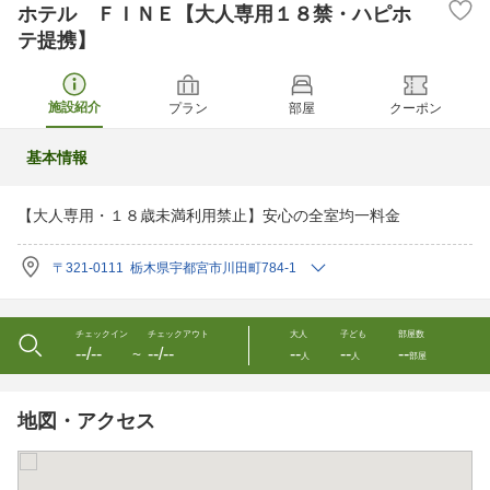
ホテル ＦＩＮＥ【大人専用１８禁・ハピホ
テ提携】
施設紹介
プラン
部屋
クーポン
基本情報
【大人専用・１８歳未満利用禁止】安心の全室均一料金
〒321-0111 栃木県宇都宮市川田町784-1
チェックイン
チェックアウト
大人
子ども
部屋数
--/--
--/--
--
--
--
〜
人
人
部屋
地図・アクセス