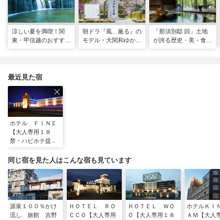
涼しい夏を満喫！関
朝ドラ『風、薫る』の
「那須別邸 回」土地
東・甲信越のおすすめ
モデル・大関和ゆかり
が誇る歴史・美・食を
避暑地14選
の地を巡る、大田原・
堪能する極上の休日
黒羽観光モデルコース
最近見た宿
ホテル ＦＩＮＥ
【大人専用１８
禁・ハピホテ提
携】
同じ宿を見た人はこんな宿も見ています
源泉１００％かけ
ＨＯＴＥＬ ＲＯ
ＨＯＴＥＬ ＷＯ
ホテルＫＩ
流し 旅館 吉野
ＣＣＯ【大人専用
Ｏ【大人専用１８
ＡＭ【大人