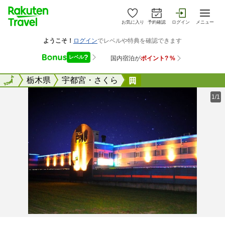
お気に入り
予約確認
ログイン
メニュー
全国
全国
栃木県
宇都宮・さくら
ホテル ＦＩＮＥ【大
1/1