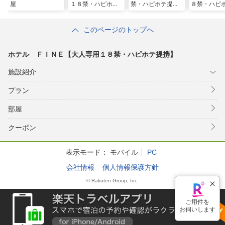
屋
１８禁・ハピホテ
禁・ハピホテ提
８禁・ハピ
提携】
携】
携】
このページのトップへ
ホテル ＦＩＮＥ【大人専用１８禁・ハピホテ提携】
施設紹介
プラン
部屋
クーポン
表示モード：
モバイル
PC
会社情報
個人情報保護方針
© Rakuten Group, Inc.
ご用件を
お伺いします