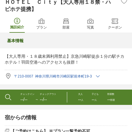
ＨＯＴＥＬ Ｃｉｔｙ【大人専用１８禁・ハ
ピホテ提携】
施設紹介
プラン
部屋
写真
クーポン
基本情報
【大人専用・１８歳未満利用禁止】京急川崎駅徒歩１分の駅チカ
ホテル！羽田空港へのアクセスも抜群！
〒210-0007 神奈川県川崎市川崎区駅前本町19-3
チェックイン
チェックアウト
大人
子ども
部屋数
--/--
--/--
--
--
--
〜
人
人
部屋
宿からの情報
【ご予約はこちら】 ※プラン一覧予約不可