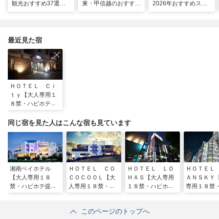
観光おすすめ37選！
東・甲信越のおすすめ
2026年おすすめスポ
運気UP！グルメや絶
避暑地14選
ット16選～
景スポット、ロケ地も
最近見た宿
ＨＯＴＥＬ Ｃｉ
ｔｙ【大人専用１
８禁・ハピホテ提
携】
同じ宿を見た人はこんな宿も見ています
湘南ベイホテル
ＨＯＴＥＬ ＣＯ
ＨＯＴＥＬ ＬＯ
ＨＯＴＥＬ
【大人専用１８
ＣＯＣＯＯＬ【大
ＨＡＳ【大人専用
ＡＮＳＫＹ
禁・ハピホテ提
人専用１８禁・ハ
１８禁・ハピホテ
専用１８禁
携】
ピホテ提携】
提携】
ホテ提携】
このページのトップへ