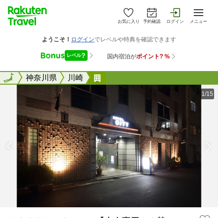
お気に入り
予約確認
ログイン
メニュー
全国
全国
神奈川県
川崎
ＨＯＴＥＬ Ｃｉｔｙ【大人専
1/15