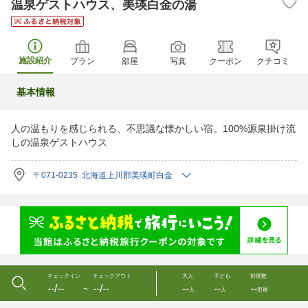
温泉ゲストハウス、美瑛白金の湯
施設紹介
プラン
部屋
写真
クーポン
クチコミ
基本情報
人の温もりを感じられる、不思議な懐かしい宿。100%源泉掛け流
しの温泉ゲストハウス
〒071-0235 北海道上川郡美瑛町白金
チェックイン
チェックアウト
大人
子ども
部屋数
--/--
--/--
--
--
--
〜
人
人
部屋