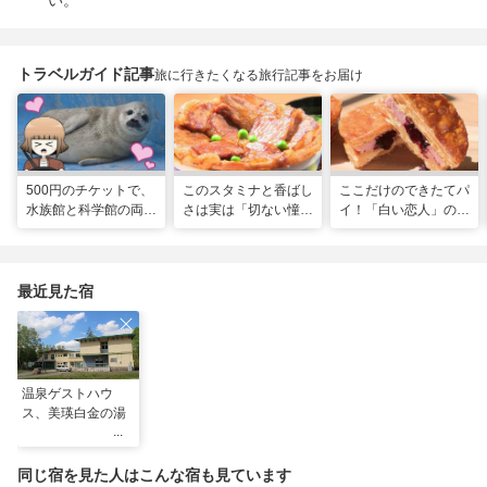
い。
トラベルガイド記事
旅に行きたくなる旅行記事をお届け
500円のチケットで、
このスタミナと香ばし
ここだけのできたてパ
水族館と科学館の両方
さは実は「切ない憧
イ！「白い恋人」の石
入れる！？お得感満載
れ」だった…！北海道
屋製菓直営初のオープ
の超穴場スポット！
グルメ「豚丼」のヒミ
ンキッチンが函館に
ツ
最近見た宿
温泉ゲストハウ
ス、美瑛白金の湯
同じ宿を見た人はこんな宿も見ています