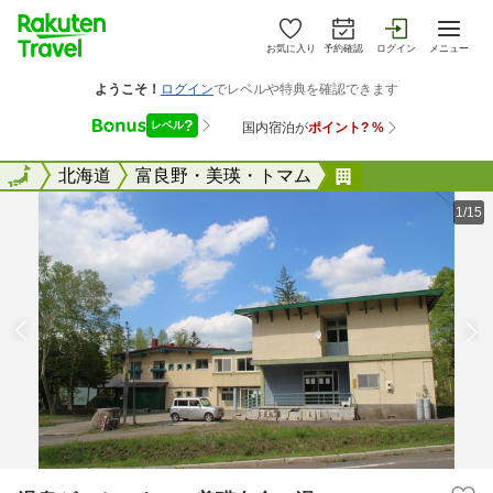
お気に入り
予約確認
ログイン
メニュー
全国
全国
北海道
富良野・美瑛・トマム
温泉ゲストハウ
1/15