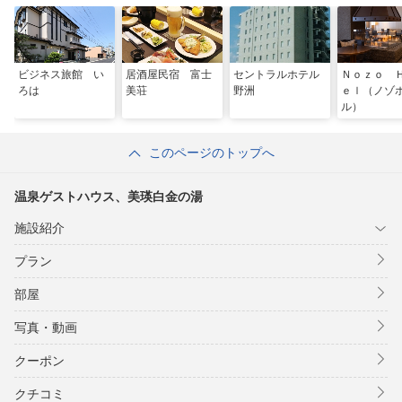
ビジネス旅館 い
居酒屋民宿 富士
セントラルホテル
Ｎｏｚｏ 
ろは
美荘
野洲
ｅｌ（ノゾ
ル）
このページのトップへ
温泉ゲストハウス、美瑛白金の湯
施設紹介
プラン
部屋
写真・動画
クーポン
クチコミ