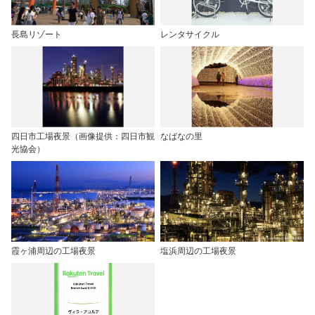
長島リゾート
レンタサイクル
四日市工場夜景（画像提供：四日市観
なばなの里
光協会）
霞ヶ浦周辺の工場夜景
塩浜周辺の工場夜景