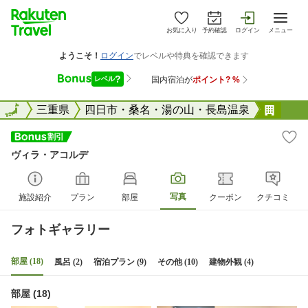
お気に入り
予約確認
ログイン
メニュー
全国
全国
三重県
四日市・桑名・湯の山・長島温泉
ヴィ
ヴィラ・アコルデ
写真
施設紹介
プラン
部屋
クーポン
クチコミ
フォトギャラリー
部屋 (18)
風呂 (2)
宿泊プラン (9)
その他 (10)
建物外観 (4)
部屋 (18)