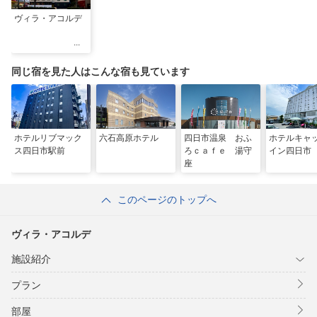
ヴィラ・アコルデ
同じ宿を見た人はこんな宿も見ています
ホテルリブマック
六石高原ホテル
四日市温泉 おふ
ホテルキャ
ス四日市駅前
ろｃａｆｅ 湯守
イン四日市
座
このページのトップへ
ヴィラ・アコルデ
施設紹介
プラン
部屋