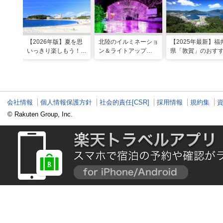
【2026年版】夏を思
北陸のイルミネーショ
【2025年最新】福
いっきり楽しもう！関
ン＆ライトアップ
県「敦賀」のおす
西のおすすめ海水浴
2025-2026年版
観光スポット20選
場・ビーチ18選
現地スタッフ厳選
会社情報
個人情報保護方針
社会的責任[CSR]
採用情報
規約集
© Rakuten Group, Inc.