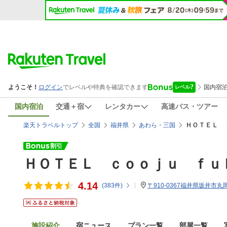
国内宿泊
交通＋宿
レンタカー
高速バス・ツアー
ＨＯＴＥＬ 
楽天トラベルトップ
全国
福井県
あわら・三国
ＨＯＴＥＬ ｃｏｏｊｕ ｆｕ
4.14
(
383
件)
〒910-0367福井県坂井市丸岡
施設紹介
宿ニュース
プラン一覧
部屋一覧