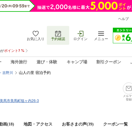
ヘルプ
お気に入り
予約確認
ログイン
メニュー
ー
海外旅行
遊び・体験
キャンプ場
割引クーポン
山人の里 宿泊予約
・吉野川
メルマ
登録
島県美馬市美馬町狙ヶ内26-3
画(18)
地図・アクセス
お客さまの声(
39
)
クーポン一覧