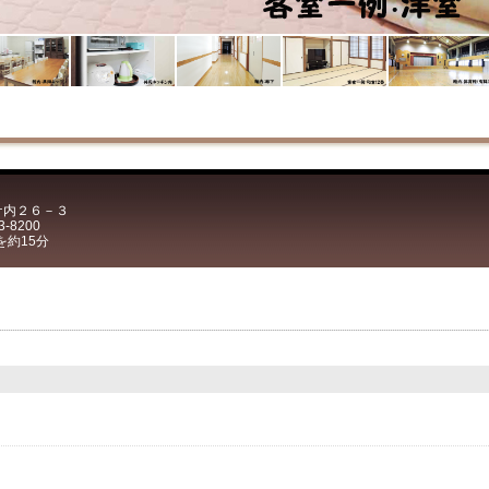
狙ケ内２６－３
3-8200
を約15分