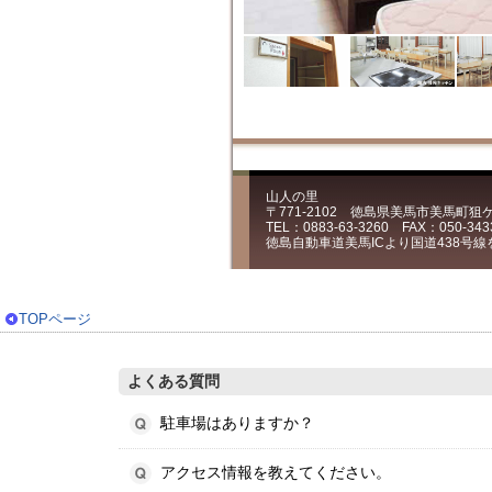
山人の里
〒771-2102 徳島県美馬市美馬町
TEL：0883-63-3260 FAX：050-343
徳島自動車道美馬ICより国道438号線
TOPページ
よくある質問
駐車場はありますか？
アクセス情報を教えてください。