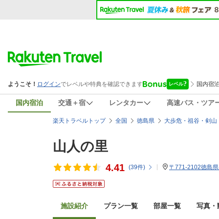
国内宿泊
交通＋宿
レンタカー
高速バス・ツア
楽天トラベルトップ
全国
徳島県
大歩危・祖谷・剣山
山人の里
4.41
(
39
件)
〒771-2102徳
施設紹介
プラン一覧
部屋一覧
写真・動