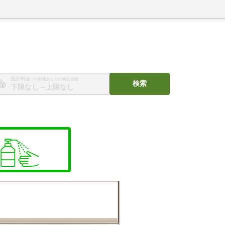
合計料金
※1部屋あたりの税込金額
検索
〜