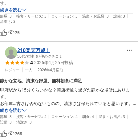
す。
2026-06-21
続きを読む
|
|
|
|
|
部屋
:
3
接客・サービス
:
3
ロケーション
:
3
温泉・お風呂
:
3
設備
:
3
清潔さ
:
3
75
210楽天万歳！
50代
/
女性
|
97
件のクチコミ
4
2026年4月25日
投稿
レジャー
一人
2026年4月
宿泊
静かな立地、清潔な部屋、無料朝食に満足
甲府駅から15分くらいかな？商店街通り過ぎた静かな場所にありま
す。

お部屋…古さは否めないものの、清潔さは保たれていると思います。喫
煙が可能なお部屋でしたが、臭いもなかったです。ポット、コップ等あ
続きを読む
|
|
|
|
|
りませんでした。フロントまで行けばあります。

部屋
:
3
接客・サービス
:
4
ロケーション
:
4
朝食
:
4
温泉・お風呂
:
3
|
設備
:
3
清潔さ
:
3
お風呂…ユニットバスは小さいです。洗面所の排水口が少し臭かった。
また謎の配管がありました。多分エアコンの空調ドレンかと？鏡にウロ
768
コ汚れあり。磨いてくれているとありがたい。
