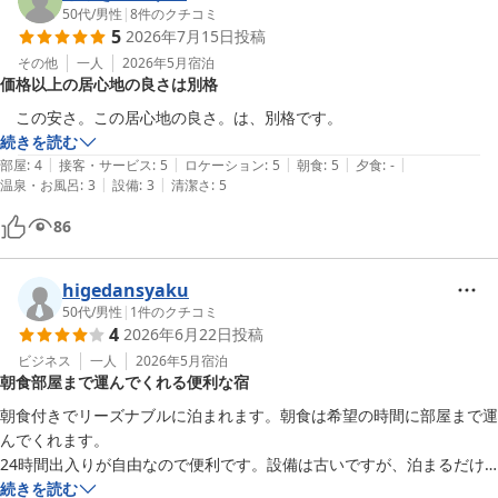
50代
/
男性
|
8
件のクチコミ
5
2026年7月15日
投稿
その他
一人
2026年5月
宿泊
価格以上の居心地の良さは別格
　この安さ。この居心地の良さ。は、別格です。
続きを読む
|
|
|
|
|
部屋
:
4
接客・サービス
:
5
ロケーション
:
5
朝食
:
5
夕食
:
-
|
|
温泉・お風呂
:
3
設備
:
3
清潔さ
:
5
86
higedansyaku
50代
/
男性
|
1
件のクチコミ
4
2026年6月22日
投稿
ビジネス
一人
2026年5月
宿泊
朝食部屋まで運んでくれる便利な宿
朝食付きでリーズナブルに泊まれます。朝食は希望の時間に部屋まで運
んでくれます。

24時間出入りが自由なので便利です。設備は古いですが、泊まるだけ
なのであまり気になりません。
続きを読む