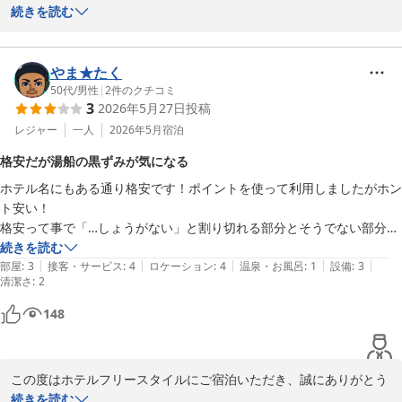
葉をお寄せいただき誠にありがとうございます。

続きを読む
今後ともお客様に満足の頂けるホテルを目指してまいります。

お客様のまたのお越しをスタッフ一同お待ちしております。
やま★たく
ＨＯＴＥＬ ＦＲＥＥ ＳＴＹＬＥ
50代
/
男性
|
2
件のクチコミ
2026-06-21
3
2026年5月27日
投稿
レジャー
一人
2026年5月
宿泊
格安だが湯船の黒ずみが気になる
ホテル名にもある通り格安です！ポイントを使って利用しましたがホン
ト安い！

格安って事で「…しょうがない」と割り切れる部分とそうでない部分が

【良】

続きを読む
|
|
|
|
|
・フロントの対応は丁寧

部屋
:
3
接客・サービス
:
4
ロケーション
:
4
温泉・お風呂
:
1
設備
:
3
清潔さ
:
2
・素泊まりで予約したけど朝食がいただけた…それも部屋まで持ってき
てくれるラ◯ホテル並み

148
・夜の飲食店には困らない

【悪】

・湯船にお湯を溜めたら…何か黒く濁ってる…一旦流したら湯船に黒ず
この度はホテルフリースタイルにご宿泊いただき、誠にありがとう
みが…なにこれ？…しばらくパージして入りましたが…なんか気持ち悪
ございます。

続きを読む