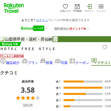
お気に入り
予約確認
ログイン
メニュー
山梨県
甲府・湯村・昇仙峡
ＨＯＴＥＬ ＦＲＥＥ ＳＴＹＬＥ
ふるさと納税対象
施設紹介
プラン
部屋
写真
クーポン
クチコミ
クチコミ
総合評価
5
48
件
3.58
4
93
件
3
53
件
2
26
件
385
件
1
16
件