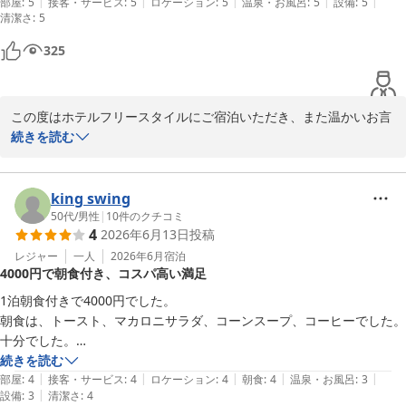
|
|
|
|
|
ズ感ですごく楽しく過ごせました。

部屋
:
5
接客・サービス
:
5
ロケーション
:
5
温泉・お風呂
:
5
設備
:
5
清潔さ
:
5
また利用したいです。ありがとうございます。
325
この度はホテルフリースタイルにご宿泊いただき、また温かいお言
葉をお寄せいただき誠にありがとうございます。

続きを読む
今後ともお客様に満足の頂けるホテルを目指してまいります。

お客様のまたのお越しをスタッフ一同お待ちしております
king swing
ＨＯＴＥＬ ＦＲＥＥ ＳＴＹＬＥ
50代
/
男性
|
10
件のクチコミ
2026-06-21
4
2026年6月13日
投稿
レジャー
一人
2026年6月
宿泊
4000円で朝食付き、コスパ高い満足
1泊朝食付きで4000円でした。

朝食は、トースト、マカロニサラダ、コーンスープ、コーヒーでした。
十分でした。

部屋は確かに古いですけど、思ったよりも狭くなく、広さには満足。

続きを読む
|
|
|
|
|
エアコン効くし、掃除はきちんとしてあったと思います。部屋はドアを
部屋
:
4
接客・サービス
:
4
ロケーション
:
4
朝食
:
4
温泉・お風呂
:
3
|
設備
:
3
清潔さ
:
4
閉めれば自然にロックされるので、実際のオートロックと同じなんでよ