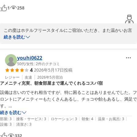
かったです。

1
258
4,000円で朝食ついてこれなら、コストパフォーマンスは高いと言えま
す。次回、また、利用します。ありがとうございました。
この度はホテルフリースタイルにご宿泊いただき、また温かいお言
葉をお寄せいただき誠にありがとうございます。

続きを読む
今後ともお客様に満足の頂けるホテルを目指してまいります。

youhi0622
ＨＯＴＥＬ ＦＲＥＥ ＳＴＹＬＥ
50代
/
女性
|
2
件のクチコミ
2026-06-21
4
2026年5月17日
投稿
レジャー
友達
2026年5月
宿泊
アメニティ充実、朝食部屋まで運んでくれるコスパ宿
設備は古いのでそれ相当ですが、特に困ることはありませんでした。フ
ロントにアメニティーもたくさんあるし、チョコや飴もあるし、満足で
す。

朝食を部屋まで持ってきてくれるのもありがたいです。

続きを読む
|
|
|
|
|
この値段でしたらまた利用したいです。
部屋
:
3
接客・サービス
:
3
ロケーション
:
3
朝食
:
4
温泉・お風呂
:
3
|
設備
:
3
清潔さ
:
3
332