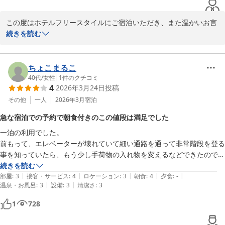
この度はホテルフリースタイルにご宿泊いただき、また温かいお言
葉をお寄せいただき誠にありがとうございます。

続きを読む
古いホテルになりますが、今後ともお客様に満足の頂けるホテルを
目指してまいります。

お客様のまたのお越しをスタッフ一同お待ちしております。
ちょこまるこ
40代
/
女性
|
1
件のクチコミ
ＨＯＴＥＬ ＦＲＥＥ ＳＴＹＬＥ
4
2026年3月24日
投稿
2026-06-21
その他
一人
2026年3月
宿泊
急な宿泊での予約で朝食付きのこの値段は満足でした
一泊の利用でした。

前もって、エレベーターが壊れていて細い通路を通って非常階段を登る
事を知っていたら、もう少し手荷物の入れ物を変えるなどできたので知
りたかったです。受付すぐの所にアメニティグッズや飲み物が置いてあ
続きを読む
|
|
|
|
|
り部屋には常備されていないけど、必要な物だけ手に取ることもでき良
部屋
:
3
接客・サービス
:
4
ロケーション
:
3
朝食
:
4
夕食
:
-
|
|
温泉・お風呂
:
3
設備
:
3
清潔さ
:
3
かったです。部屋の明かりは暖かい感じで少し暗めですがテーブルにラ
イトが置いてあり困らなかったです。使いたい良い場所のコンセントに
1
728
電気が流れておらず充電に少し困りましたので延長コードなど貸し出し
があると良いなと感じました。
