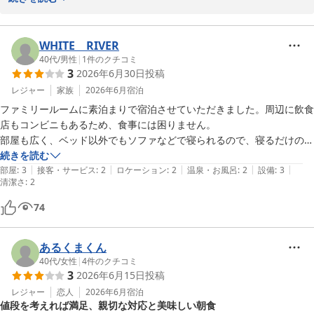
い
客室内設備について、ご不快な思いをさせてしまい大変申し訳ござ
いません。 頂いたご意見は従業員に共有させていただき、お客様に
ご満足いただけるよう、設備の点検を徹底してまいります。

WHITE RIVER
お客様のまたのお越しをスタッフ一同お待ちしております
40代
/
男性
|
1
件のクチコミ
3
2026年6月30日
投稿
ＨＯＴＥＬ ＦＲＥＥ ＳＴＹＬＥ
レジャー
家族
2026年6月
宿泊
2026-06-21
ファミリールームに素泊まりで宿泊させていただきました。周辺に飲食
店もコンビニもあるため、食事には困りません。

部屋も広く、ベッド以外でもソファなどで寝られるので、寝るだけの宿
泊ならコスパいいと思います。ただバスルームのシャワーの水圧が弱い
続きを読む
|
|
|
|
|
のが、ちょい残念でした
部屋
:
3
接客・サービス
:
2
ロケーション
:
2
温泉・お風呂
:
2
設備
:
3
清潔さ
:
2
74
あるくまくん
40代
/
女性
|
4
件のクチコミ
3
2026年6月15日
投稿
レジャー
恋人
2026年6月
宿泊
値段を考えれば満足、親切な対応と美味しい朝食