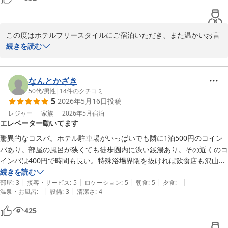
この度はホテルフリースタイルにご宿泊いただき、また温かいお言
葉をお寄せいただき誠にありがとうございます。

続きを読む
古いホテルになりますが、今後ともお客様に満足の頂けるホテルを
目指してまいります。

お客様のまたのお越しをスタッフ一同お待ちしております。
なんとかざき
50代
/
男性
|
14
件のクチコミ
ＨＯＴＥＬ ＦＲＥＥ ＳＴＹＬＥ
5
2026年5月16日
投稿
2026-06-21
レジャー
家族
2026年5月
宿泊
エレベーター動いてます
驚異的なコスパ。ホテル駐車場がいっぱいでも隣に1泊500円のコイン
パあり。部屋の風呂が狭くても徒歩圏内に渋い銭湯あり。その近くのコ
インパは400円で時間も長い。特殊浴場界隈を抜ければ飲食店も沢山。
朝はホットサンドとドリンクが部屋にサーブされるしフロントではコー
続きを読む
|
|
|
|
|
ヒーも。
部屋
:
3
接客・サービス
:
5
ロケーション
:
5
朝食
:
5
夕食
:
-
|
|
温泉・お風呂
:
-
設備
:
3
清潔さ
:
4
425