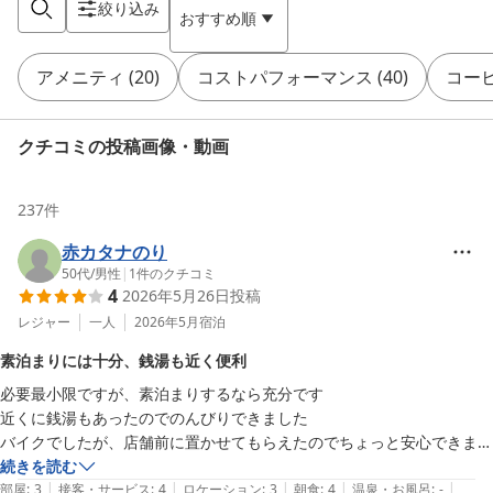
絞り込み
おすすめ順
アメニティ
(
20
)
コストパフォーマンス
(
40
)
コー
クチコミの投稿画像・動画
237
件
赤カタナのり
50代
/
男性
|
1
件のクチコミ
4
2026年5月26日
投稿
レジャー
一人
2026年5月
宿泊
素泊まりには十分、銭湯も近く便利
必要最小限ですが、素泊まりするなら充分です

近くに銭湯もあったのでのんびりできました

バイクでしたが、店舗前に置かせてもらえたのでちょっと安心できまし
た
続きを読む
|
|
|
|
|
部屋
:
3
接客・サービス
:
4
ロケーション
:
3
朝食
:
4
温泉・お風呂
:
-