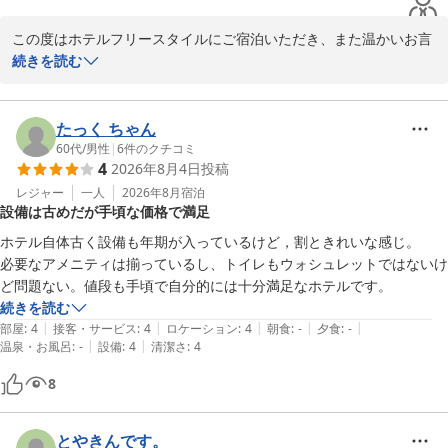
この度はホテルフリースタイルにご宿泊いただき、また温かいお言
葉をお寄せいただき誠にありがとうございます。

続きを読む
古いホテルになりますが、今後ともお客様に満足の頂けるホテルを
目指してまいります。

お客様のまたのお越しをスタッフ一同お待ちしております。
たっく ちゃん
60代
/
男性
|
6
件のクチコミ
ＨＯＴＥＬ ＦＲＥＥ ＳＴＹＬＥ
4
2026年8月4日
投稿
2026-06-21
レジャー
一人
2026年8月
宿泊
設備は古めだが手頃な価格で満足
ホテル自体古く設備も年期が入っているけど，割ときれいな感じ。

必要なアメニティは揃っているし、トイレもウォシュレットではないけ
ど問題ない。値段も手頃で自分的には十分満足なホテルです。
続きを読む
|
|
|
|
|
部屋
:
4
接客・サービス
:
4
ロケーション
:
4
朝食
:
-
夕食
:
-
|
|
温泉・お風呂
:
-
設備
:
4
清潔さ
:
4
8
とやきんです。