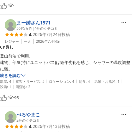
まー姉さん1971
50代
/
女性
|
4
件のクチコミ
4
2026年7月24日
投稿
レジャー
一人
2026年7月
宿泊
CP良し
登山前泊で利用。

建物、部屋(特にユニットバス)は経年劣化を感じ、シャワーの温度調整
に難。

フットランプが付かず等の不具合はありましたが、フロントの方の対応
続きを読む
|
|
|
|
|
がすこぶる良くアメニティも充実。

部屋
:
4
接客・サービス
:
5
ロケーション
:
4
朝食
:
4
温泉・お風呂
:
1
|
設備
:
1
清潔さ
:
2
(フロントでのアロマ香に癒されました)

ベッドも寝心地が良く、駅からは少し離れていますが徒歩圏内にコンビ
95
ニや飲食店有り、隣にはコインパーキングがあったので立地的に不便を
感じる事は無かったです。

今回、登山仲間3人でシングル3部屋利用しましたが隣室のリクエスト
ぺろやまこ
も考慮していただき、夜中(2:30)のチェックアウトにも関わらず、軽朝
2
件のクチコミ
4
2026年7月13日
投稿
食のホットサンド&ドリンクをテイクアウトで準備していただき有り難