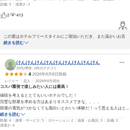
|
設備
:
3
清潔さ
:
3
2
413
この度はホテルフリースタイルにご宿泊いただき、また温かいお言
葉をお寄せいただき誠にありがとうございます。

続きを読む
今後ともお客様に満足の頂けるホテルを目指してまいります。

お客様のまたのお越しをスタッフ一同お待ちしております
けんけんけんけんけんけんけんけんけん
ＨＯＴＥＬ ＦＲＥＥ ＳＴＹＬＥ
20代
/
男性
|
2
件のクチコミ
2026-06-21
4
2026年8月8日
投稿
レジャー
恋人
2026年8月
宿泊
コスパ重視で楽しみたい人には最高！
値段を考えるととてもいいホテルでした！

完璧な部屋を求める方はあまりオススメできな、、、、

部屋の電気がつかなくても面白いとかいい体験だ！って思える人はとっ
てもコスパ良く泊まれると思います！

続きを読む
|
|
|
|
|
自分たちはとても楽しめました！

部屋
:
4
接客・サービス
:
5
ロケーション
:
2
温泉・お風呂
:
3
設備
:
3
清潔さ
:
4
アメニティやドリンクなども豊富でした。
