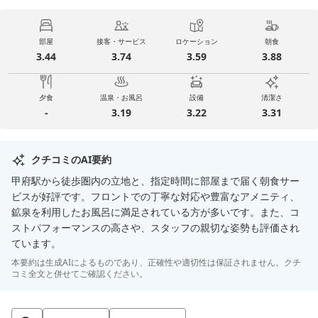
部屋
接客・サービス
ロケーション
朝食
3.44
3.74
3.59
3.88
夕食
温泉・お風呂
設備
清潔さ
-
3.19
3.22
3.31
クチコミのAI要約
甲府駅から徒歩圏内の立地と、指定時間に部屋まで届く朝食サー
ビスが好評です。フロントでの丁寧な対応や豊富なアメニティ、
鉱泉を利用したお風呂に満足されている方が多いです。また、コ
ストパフォーマンスの高さや、スタッフの親切な姿勢も評価され
ています。
本要約は生成AIによるものであり、正確性や適切性は保証されません。クチ
コミ全文と併せてご確認ください。