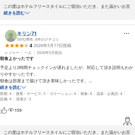
この度はホテルフリースタイルにご宿泊いただき、また温かいお言
葉をお寄せいただき誠にありがとうございます。

続きを読む
今後ともお客様に満足の頂けるホテルを目指してまいります。

お客様のまたのお越しをスタッフ一同お待ちしております
キリン71
ＨＯＴＥＬ ＦＲＥＥ ＳＴＹＬＥ
50代
/
男性
|
6
件のクチコミ
2026-06-21
4
2026年5月17日
投稿
レジャー
一人
2026年5月
宿泊
朝食よかったです
予定より2時間チェックインが遅れましたが、対応して頂き説明もわか
りやすかったです。

朝食は部屋まで届けて頂き美味しかったです。

ありがとうございました。
続きを読む
|
|
|
|
|
部屋
:
4
接客・サービス
:
5
ロケーション
:
4
朝食
:
4
温泉・お風呂
:
4
|
設備
:
4
清潔さ
:
3
159
この度はホテルフリースタイルにご宿泊いただき、また温かいお言