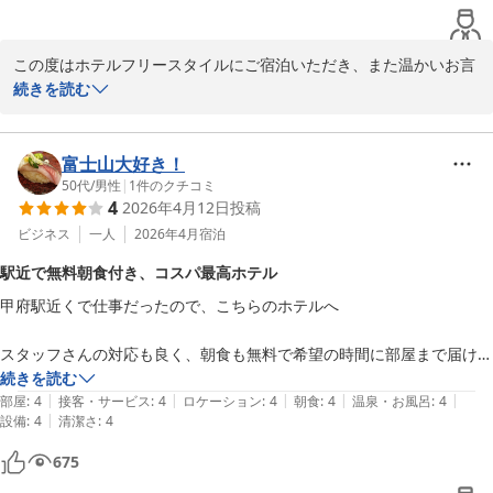
アメニティ…シャンプー、コンディショナー、ボディソープが備え付け
られていますし、フロントでも色んな種類のものが用意されていまし
この度はホテルフリースタイルにご宿泊いただき、また温かいお言
た。歯ブラシはありません。コップがなくて歯磨き時に不便を感じまし
葉をお寄せいただき誠にありがとうございます。

続きを読む
た。紙コップくらいあるといいですね。

古いホテルになりますが、今後ともお客様に満足の頂けるホテルを
総合…無料朝食ありがたく、雪山見ながらいただきました。格安です
目指してまいります。

し、ゆっくりできました。甲府へ行く際の常宿にしようかと思います。
お客様のまたのお越しをスタッフ一同お待ちしております。
富士山大好き！
ありがとうございました。
50代
/
男性
|
1
件のクチコミ
ＨＯＴＥＬ ＦＲＥＥ ＳＴＹＬＥ
4
2026年4月12日
投稿
2026-06-21
ビジネス
一人
2026年4月
宿泊
駅近で無料朝食付き、コスパ最高ホテル
甲府駅近くで仕事だったので、こちらのホテルへ

スタッフさんの対応も良く、朝食も無料で希望の時間に部屋まで届けて
くれる素晴らしいサービス

続きを読む
|
|
|
|
|
駐車場も台まで予約できるので安心でした。

部屋
:
4
接客・サービス
:
4
ロケーション
:
4
朝食
:
4
温泉・お風呂
:
4
|
設備
:
4
清潔さ
:
4
夜寝るだけであれば、コスパ最高です。
675