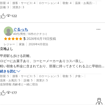
|
|
|
|
|
部屋
:
4
接客・サービス
:
4
ロケーション
:
4
朝食
:
4
温泉・お風呂
:
-
|
設備
:
3
清潔さ
:
3
122
ぐるっち
40代
/
男性
|
16
件のクチコミ
5
2026年6月19日
投稿
レジャー
家族
2026年4月
宿泊
立地よし
甲府駅も歩ける距離。

ロビーにお菓子あり、コーヒーメーカーありコスパ良し。

軽い朝食も料金に含まれており、部屋に持ってきてくれる上に早朝出発
にも応えてくれる。

続きを読む
|
|
|
|
|
また利用したい。
部屋
:
5
接客・サービス
:
5
ロケーション
:
5
朝食
:
5
夕食
:
-
|
|
温泉・お風呂
:
5
設備
:
5
清潔さ
:
5
追加情報
:
高齢者と一緒に宿泊
177