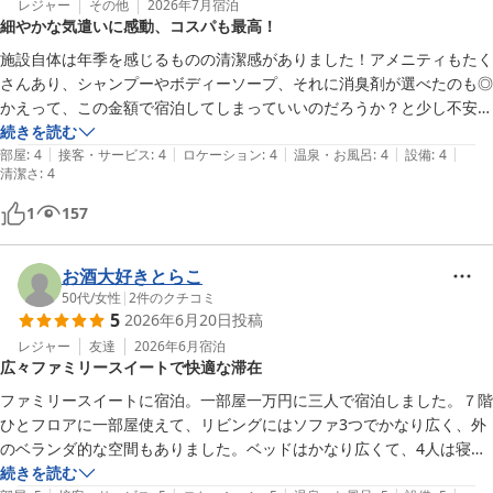
かったです。

レジャー
その他
2026年7月
宿泊
細やかな気遣いに感動、コスパも最高！
また訪れる機会があれば是非利用したいと思いました。
施設自体は年季を感じるものの清潔感がありました！アメニティもたく
さんあり、シャンプーやボディーソープ、それに消臭剤が選べたのも◎

かえって、この金額で宿泊してしまっていいのだろうか？と少し不安に
なりました😅

続きを読む
|
|
|
|
|
何よりも部屋に入室した際にエアコンがきいていたのが感動！ほんのち
部屋
:
4
接客・サービス
:
4
ロケーション
:
4
温泉・お風呂
:
4
設備
:
4
清潔さ
:
4
ょっとした気遣い…大変嬉しく思いました。次は朝食付きプランにして
みたいです。
1
157
お酒大好きとらこ
50代
/
女性
|
2
件のクチコミ
5
2026年6月20日
投稿
レジャー
友達
2026年6月
宿泊
広々ファミリースイートで快適な滞在
ファミリースイートに宿泊。一部屋一万円に三人で宿泊しました。７階
ひとフロアに一部屋使えて、リビングにはソファ3つでかなり広く、外
のベランダ的な空間もありました。ベッドはかなり広くて、4人は寝ら
れるサイズ。女３人で泊まりましたが、今まで体験したことのないサイ
続きを読む