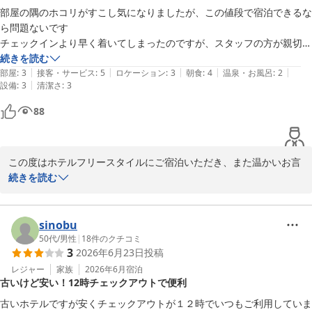
部屋の隅のホコリがすこし気になりましたが、この値段で宿泊できるな
ら問題ないです

チェックインより早く着いてしまったのですが、スタッフの方が親切に
対応してくださりありがたかったです

続きを読む
|
|
|
|
|
朝食もしっかりあり、美味しかったです
部屋
:
3
接客・サービス
:
5
ロケーション
:
3
朝食
:
4
温泉・お風呂
:
2
|
設備
:
3
清潔さ
:
3
88
この度はホテルフリースタイルにご宿泊いただき、また温かいお言
葉をお寄せいただき誠にありがとうございます。

続きを読む
しかしながら、お部屋の清掃状態につきましてご不快な思いをおか
けし、心よりお詫び申し上げます。

清掃手順の見直しおよびチェック体制の強化を早急に行い、再発防
sinobu
止に努めます。

50代
/
男性
|
18
件のクチコミ
3
2026年6月23日
投稿
古いホテルになりますが今後ともお客様に満足の頂けるホテルを目
指してまいります。

レジャー
家族
2026年6月
宿泊
古いけど安い！12時チェックアウトで便利
お客様のまたのお越しをスタッフ一同お待ちしております
古いホテルですが安くチェックアウトが１２時でいつもご利用していま
ＨＯＴＥＬ ＦＲＥＥ ＳＴＹＬＥ