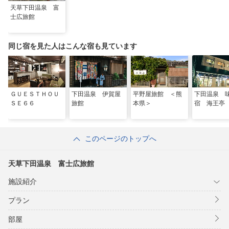
天草下田温泉 富
士広旅館
同じ宿を見た人はこんな宿も見ています
ＧＵＥＳＴＨＯＵ
下田温泉 伊賀屋
平野屋旅館 ＜熊
下田温泉 
ＳＥ６６
旅館
本県＞
宿 海王亭
このページのトップへ
天草下田温泉 富士広旅館
施設紹介
プラン
部屋