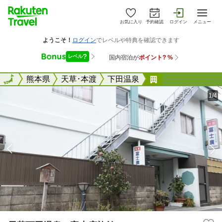
お気に入り
予約確認
ログイン
メニュー
全国
全国
熊本県
天草･本渡
下田温泉
天草下田温泉 
1/4