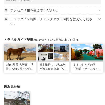
最終更新日：2017-04-25
アクセス情報を教えてください。
チェックイン時間・チェックアウト時間を教えてくださ
い。
トラベルガイド記事
旅に行きたくなる旅行記事をお届け
#自然界隈 大興奮！世
熊本旅行に！JR九州
まるでおとぎの国！
界でも類を見ない自然
が誇る観光列車「A列
「阿蘇ファームラン
の宝庫・熊本で「火の
車で行こう」＆「あそ
ド」で心も体も元気に
国」「水の国」を体感
ぼーい！」完全乗車ガ
なる体験型ステイ
する旅
イド
最近見た宿