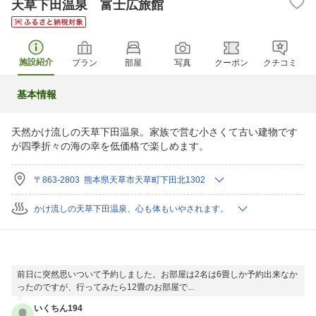
天草下田温泉 富士広旅館
施設紹介
プラン
部屋
写真
クーポン
クチコミ
基本情報
天然かけ流しの天草下田温泉。家族で営む小さくて古い建物です
が四季折々の海の幸を低価格で楽しめます。
〒863-2803 熊本県天草市天草町下田北1302
かけ流しの天草下田温泉、心も体もいやされます。
前日に突然思いついて予約しました。お部屋は2名は6畳しか予約出来なか
ったのですが、行ってみたら12畳のお部屋で...
いくちん194