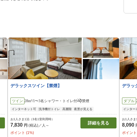
デラックスツイン【禁煙】
デラッ
ツイン
28m²/1〜3名
シャワー・トイレ付
禁煙
ダブル
インターネット可
洗浄機付トイレ
高層階
夜景が見える
インター
お1人さま1泊（3名1室利用時）
お1人さま
詳細を見る
7,830
8,090
円
(税込)／人～
ポイント (1%)
ポイント 