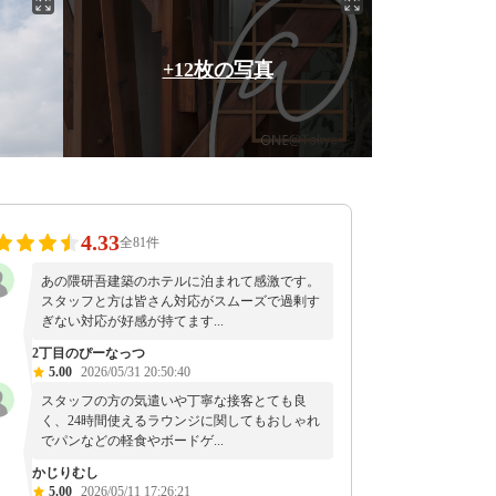
+12枚の写真
4.33
全81件
あの隈研吾建築のホテルに泊まれて感激です。
スタッフと方は皆さん対応がスムーズで過剰す
ぎない対応が好感が持てます...
2丁目のぴーなっつ
5.00
2026/05/31 20:50:40
スタッフの方の気遣いや丁寧な接客とても良
く、24時間使えるラウンジに関してもおしゃれ
でパンなどの軽食やボードゲ...
かじりむし
5.00
2026/05/11 17:26:21