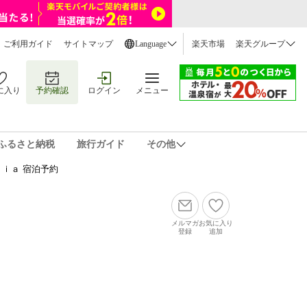
ご利用ガイド
サイトマップ
Language
楽天市場
楽天グループ
に入り
予約確認
ログイン
メニュー
ふるさと納税
旅行ガイド
その他
ｉａ 宿泊予約
メルマガ
お気に入り
登録
追加