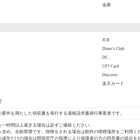
金庫
JCB
Diner's Club
DC
UFJ Card
Discover
楽天カード
可
の要件を満たした領収書を発行する適格請求書発行事業者です。
を一時間以上過ぎる場合は必ずご連絡ください。
を含め、全館禁煙です。喫煙をされる場合は館外の喫煙場所をご利用く
未成年だけの場合は関係官庁の指導により保護者の方の同意書の提出を