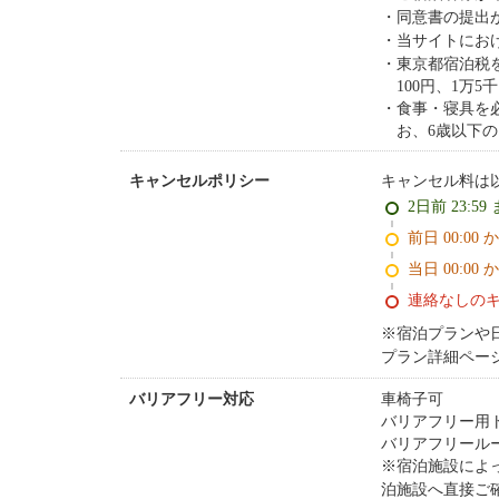
同意書の提出
当サイトにお
東京都宿泊税
100円、1万
食事・寝具を
お、6歳以下
キャンセル料は
キャンセルポリシー
2日前 23:59
前日 00:00 
当日 00:00 
連絡なしの
※宿泊プランや
プラン詳細ペー
車椅子可
バリアフリー対応
バリアフリー用
バリアフリール
※宿泊施設によ
泊施設へ直接ご