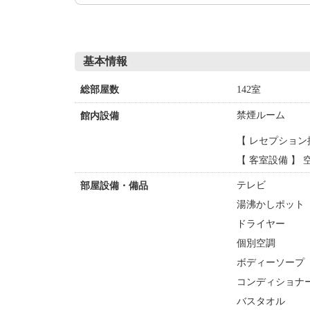
基本情報
142室
総部屋数
禁煙ルーム
館内設備
【 レセプション
【 客室設備 】
テレビ
部屋設備・備品
湯沸かしポット
ドライヤー
個別空調
ボディーソープ
コンディショナ
バスタオル