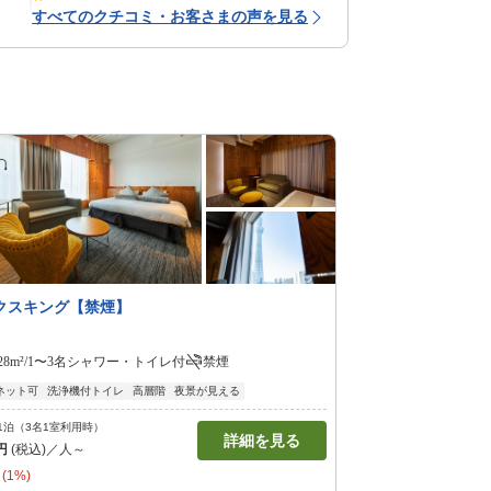
すべてのクチコミ・お客さまの声を見る
クスキング【禁煙】
28m²/1〜3名
シャワー・トイレ付
禁煙
ネット可
洗浄機付トイレ
高層階
夜景が見える
1泊（3名1室利用時）
詳細を見る
円
(税込)／人～
(1%)