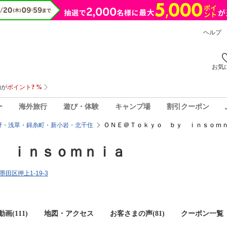
ヘルプ
お気
ー
海外旅行
遊び・体験
キャンプ場
割引クーポン
ＯＮＥ＠Ｔｏｋｙｏ ｂｙ ｉｎｓｏｍｎ
野・浅草・錦糸町・新小岩・北千住
 ｉｎｓｏｍｎｉａ
都墨田区押上1-19-3
画(111)
地図・アクセス
お客さまの声(
81
)
クーポン一覧