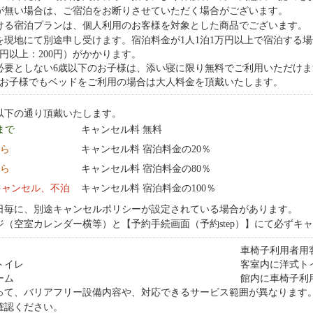
が無い場合は、ご宿泊をお断りさせていただく場合がございます。
ける宿泊プランは、個人利用のお客様を対象とした商品でございます。
を現地にて別途申し受けます。宿泊料金が1人1泊1万円以上で宿泊する場
5千円以上：200円）がかかります。
必要としない6歳以下のお子様は、添い寝に限り無料でご利用いただけ
のお子様でもベッドをご利用の場合は大人料金を頂戴いたします。
以下の通り頂戴いたします。
 まで
キャンセル料 無料
から
キャンセル料 宿泊料金の20％
から
キャンセル料 宿泊料金の80％
キャンセル、不泊
キャンセル料 宿泊料金の100％
日毎に、別途キャンセルポリシーが設定されている場合があります。
ジ（空室カレンダー横等）と【予約手続画面（予約step）】にて必ずキ
車椅子利用者用
トイレ
客室内に洋式ト
ーム
館内に車椅子利
って、バリアフリー設備内容や、対応できるサービス範囲が異なります
確認ください。