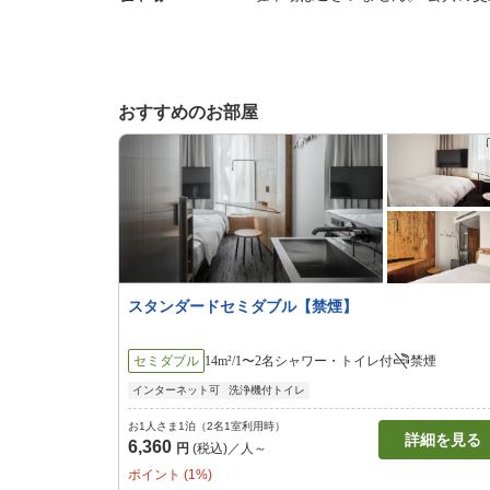
おすすめのお部屋
スタンダードセミダブル【禁煙】
セミダブル
14m²/1〜2名
シャワー・トイレ付
禁煙
インターネット可
洗浄機付トイレ
お1人さま1泊（2名1室利用時）
詳細を見る
6,360
円
(税込)／人～
ポイント (1%)