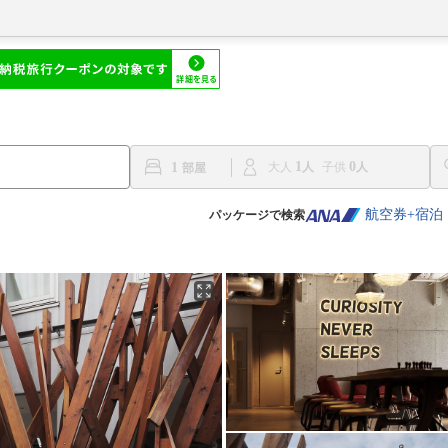
1
0
1
大人
子供
航空券+宿泊
パッケージで検索