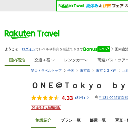
国内宿泊
交通＋宿
レンタカー
高速バス・ツア
楽天トラベルトップ
全国
東京都
東京２３区内
上
ＯＮＥ＠Ｔｏｋｙｏ ｂｙ
4.33
(
81
件)
〒131-0045東京
施設紹介
プラン一覧
部屋一覧
写真・動