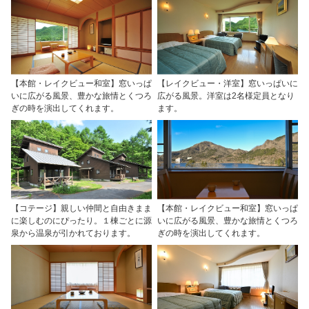
【本館・レイクビュー和室】窓いっぱ
【レイクビュー・洋室】窓いっぱいに
いに広がる風景、豊かな旅情とくつろ
広がる風景。洋室は2名様定員となり
ぎの時を演出してくれます。
ます。
【コテージ】親しい仲間と自由きまま
【本館・レイクビュー和室】窓いっぱ
に楽しむのにぴったり。１棟ごとに源
いに広がる風景、豊かな旅情とくつろ
泉から温泉が引かれております。
ぎの時を演出してくれます。