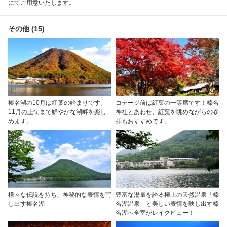
にてご用意いたします。
その他 (15)
榛名湖の10月は紅葉の始まりです。
コテージ前は紅葉の一等席です！榛名
11月の上旬まで鮮やかな湖畔を楽し
神社とあわせ、紅葉を眺めながらの参
めます。
拝もおすすめです。
様々な伝説を持ち、神秘的な表情を写
豊富な湯量を誇る極上の天然温泉「榛
し出す榛名湖
名湖温泉」と美しい表情を映し出す榛
名湖へ全室がレイクビュー！