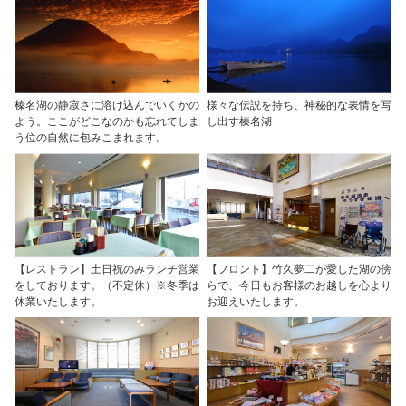
榛名湖の静寂さに溶け込んでいくかの
様々な伝説を持ち、神秘的な表情を写
よう。ここがどこなのかも忘れてしま
し出す榛名湖
う位の自然に包みこまれます。
【レストラン】土日祝のみランチ営業
【フロント】竹久夢二が愛した湖の傍
をしております。（不定休）※冬季は
らで、今日もお客様のお越しを心より
休業いたします。
お迎えいたします。