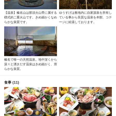
【温泉】榛名山は那須火山帯に属する
ゆうすげは敷地内に自家源泉を所有し
標式的二重火山です。きめ細かくなめ
ている事から良質な温泉を本館、コテ
らかな泉質です。
ージに給湯しております。
榛名で唯一の天然温泉。地中深くから
滾々と湧きだす温泉はきめ細かく、滑
らかな泉質。
食事 (11)