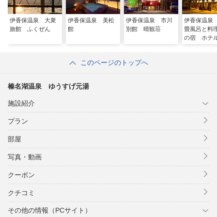
伊香保温泉 大衆
伊香保温泉 美松
伊香保温泉 市川
伊香保温泉
旅館 ふくぜん
館
別館 晴観荘
畳風呂と料
の宿 ホテ
ら
このページのトップへ
榛名湖温泉 ゆうすげ元湯
施設紹介
プラン
部屋
写真・動画
クーポン
クチコミ
その他の情報（PCサイト）