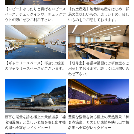
【ロビー】ゆったりと寛げるロビース
【お土産処】地元榛名産をはじめ、群
ペース。チェックインや、チェックア
馬の美味しいもの、楽しいもの、珍し
ウトの際にぜひご利用下さい。
いものをご用意しております。
【ギャラリースペース】2階には絵画
【研修室】会議や講習には研修室をご
のギャラリースペースがございます。
用意しております。詳しくはお問い合
わせ下さい。
豊富な湯量を誇る極上の天然温泉「榛
豊富な湯量を誇る極上の天然温泉「榛
名湖温泉」と美しい表情を映し出す榛
名湖温泉」と美しい表情を映し出す榛
名湖へ全室がレイクビュー！
名湖へ全室がレイクビュー！