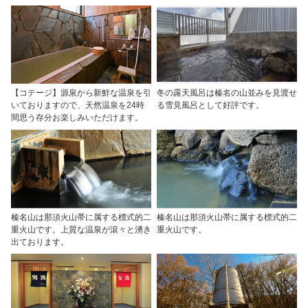
【コテージ】源泉から新鮮な温泉を引
冬の露天風呂は榛名の山並みを見渡せ
いておりますので、天然温泉を24時
る雪見風呂として好評です。
間思う存分お楽しみいただけます。
榛名山は那須火山帯に属する標式的二
榛名山は那須火山帯に属する標式的二
重火山です。上質な温泉が滾々と湧き
重火山です。
出ております。