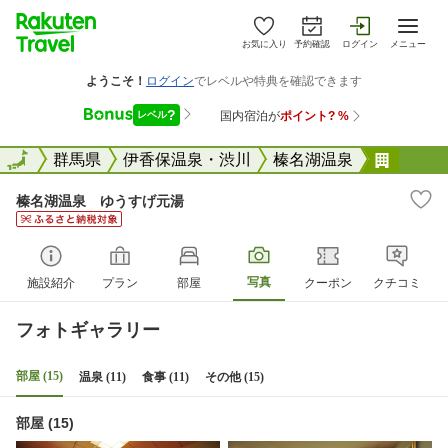
お気に入り
予約確認
ログイン
メニュー
全国
全国
群馬県
伊香保温泉・渋川
榛名湖温泉
榛名湖
榛名湖温泉 ゆうすげ元湯
写真
施設紹介
プラン
部屋
クーポン
クチコミ
フォトギャラリー
部屋 (15)
温泉 (11)
食事 (11)
その他 (15)
部屋 (15)