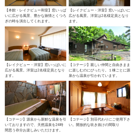
【本館・レイクビュー和室】窓いっぱ
【レイクビュー・洋室】窓いっぱいに
いに広がる風景、豊かな旅情とくつろ
広がる風景。洋室は2名様定員となり
ぎの時を演出してくれます。
ます。
【レイクビュー・洋室】窓いっぱいに
【コテージ】親しい仲間と自由きまま
広がる風景。洋室は2名様定員となり
に楽しむのにぴったり。１棟ごとに源
ます。
泉から温泉が引かれています。
【コテージ】源泉から新鮮な温泉を引
【コテージ】別荘代わりにご使用下さ
いておりますので、天然温泉を24時
い。開放的な吹き抜けの間取り
間思う存分お楽しみいただけます。