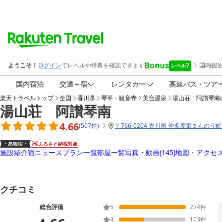
国内宿泊
交通＋宿
レンタカー
高速バス・ツア
楽天トラベルトップ
全国
香川県
琴平・観音寺
美合温泉
湯山荘 阿讃琴南
湯山荘 阿讃琴南
4.66
(
507
件
)
〒
766-0204 香川県 仲多度郡まんのう
ふるさと納税対象
施設紹介
宿ニュース
プラン一覧
部屋一覧
写真・動画
(145)
地図・アクセ
クチコミ
総合評価
5
274
件
4
103
件