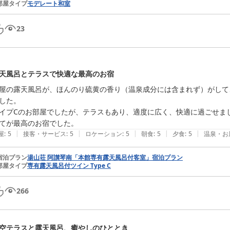
部屋タイプ
モデレート和室
23
天風呂とテラスで快適な最高のお宿
屋の露天風呂が、ほんのり硫黄の香り（温泉成分には含まれず）がして
した。

イプCのお部屋でしたが、テラスもあり、適度に広く、快適に過ごせまし
てが最高のお宿でした。
|
|
|
|
|
屋
:
5
接客・サービス
:
5
ロケーション
:
5
朝食
:
5
夕食
:
5
温泉・お
宿泊プラン
湯山荘 阿讃琴南「本館専有露天風呂付客室」宿泊プラン
部屋タイプ
専有露天風呂付ツイン Type C
266
空テラスと露天風呂、癒やしのひととき