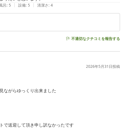
|
|
風呂
:
5
設備
:
5
清潔さ
:
4
不適切なクチコミを報告する
2026年5月31日
投稿
見ながらゆっくり出来ました

トで送迎して頂き申し訳なかったです
