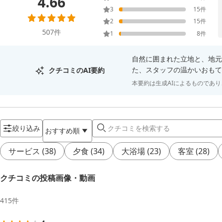
4.66
3
15
件
2
15
件
507
件
1
8
件
自然に囲まれた立地と、地元
た、スタッフの温かいおもて
クチコミのAI要約
本要約は生成AIによるものであ
絞り込み
おすすめ順
サービス
(
38
)
夕食
(
34
)
大浴場
(
23
)
客室
(
28
)
クチコミの投稿画像・動画
415
件