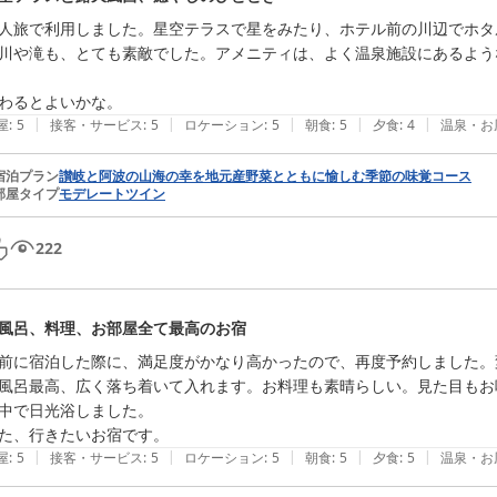
人旅で利用しました。星空テラスで星をみたり、ホテル前の川辺でホタ
川や滝も、とても素敵でした。アメニティは、よく温泉施設にあるよう
わるとよいかな。
|
|
|
|
|
屋
:
5
接客・サービス
:
5
ロケーション
:
5
朝食
:
5
夕食
:
4
温泉・お
宿泊プラン
讃岐と阿波の山海の幸を地元産野菜とともに愉しむ季節の味覚コース
部屋タイプ
モデレートツイン
222
風呂、料理、お部屋全て最高のお宿
前に宿泊した際に、満足度がかなり高かったので、再度予約しました。
風呂最高、広く落ち着いて入れます。お料理も素晴らしい。見た目もお
中で日光浴しました。

た、行きたいお宿です。
|
|
|
|
|
屋
:
5
接客・サービス
:
5
ロケーション
:
5
朝食
:
5
夕食
:
5
温泉・お