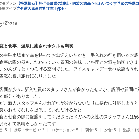
宿泊プラン
【特選懐石】料理長厳選の讃岐・阿波の逸品を味わいつくす季節の特選
部屋タイプ
専有露天風呂付和洋室 Type F
216
庭と食事、温泉に癒されホタルも満喫
の中駐車場まで傘を持ってお出迎えいただき、手入れの行き届いたお庭
食事の際の器もこだわっていて四国の美味しい料理とお酒を満喫できま
、のんびりとくつろげる空間でした。アイスキャンデー食べ放題もうれ
素敵な香川旅行になりました！

客面が少々…新入社員のスタッフさんが多かったせいか、説明や質問に
た部分がありました。

だ、新人スタッフさんそれぞれが分からないなりに懸命に対応しようと
良いおもてなしを提供していただけるかと！

食と朝食の際に配膳をしてくださったメガネの女性のスタッフさんは安
おられて素晴らしかったです！
|
|
|
|
|
屋
:
5
接客・サービス
:
3
ロケーション
:
5
朝食
:
5
夕食
:
5
温泉・お