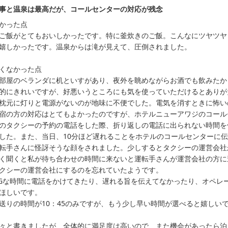
事と温泉は最高だが、コールセンターの対応が残念
かった点

ご飯がとてもおいしかったです。特に釜炊きのご飯。こんなにツヤツヤ
嬉しかったです。温泉からは滝が見えて、圧倒されました。

くなかった点

部屋のベランダに机といすがあり、夜外を眺めながらお酒でも飲みたか
的にきれいですが、好悪いうところにも気を使っていただけるとありがた
枕元に灯りと電源がないのが地味に不便でした。電気を消すときに怖い
宿の方の対応はとてもよかったのですが、ホテルニューアワジのコール
のタクシーの予約の電話をした際、折り返しの電話に出られない時間を
した。また、当日、10分ほど遅れることをホテルのコールセンターに
転手さんに怪訝そうな顔をされました。少しするとタクシーの運営会社
く聞くと私が待ち合わせの時間に来ないと運転手さんが運営会社の方に
クシーの運営会社にするのを忘れていたようです。

Gな時間に電話をかけてきたり、遅れる旨を伝えてなかったり、オペレ
ほしいです。

送りの時間が10：45のみですが、もう少し早い時間が選べると嬉しいで