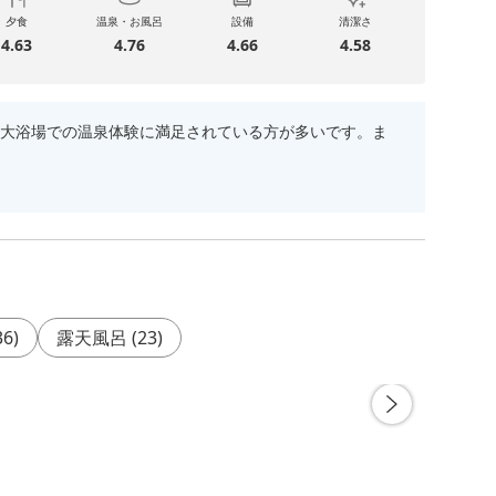
夕食
温泉・お風呂
設備
清潔さ
4.63
4.76
4.66
4.58
大浴場での温泉体験に満足されている方が多いです。ま
36
)
露天風呂
(
23
)