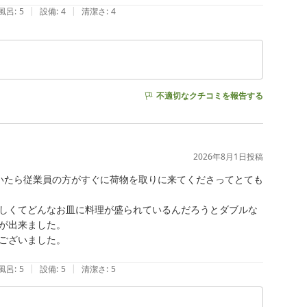
|
|
風呂
:
5
設備
:
4
清潔さ
:
4
不適切なクチコミを報告する
2026年8月1日
投稿
着いたら従業員の方がすぐに荷物を取りに来てくださってとても
しくてどんなお皿に料理が盛られているんだろうとダブルな
が出来ました。

ございました。

|
|
風呂
:
5
設備
:
5
清潔さ
:
5