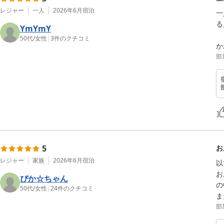
レジャー
一人
2026年6月
宿泊
一
る
YmYmY
50代
/
女性
|
3
件のクチコミ
か
部
5
お
レジャー
家族
2026年6月
宿泊
以
お
ぴか☆ちゃん
の
50代
/
女性
|
24
件のクチコミ
ま
部