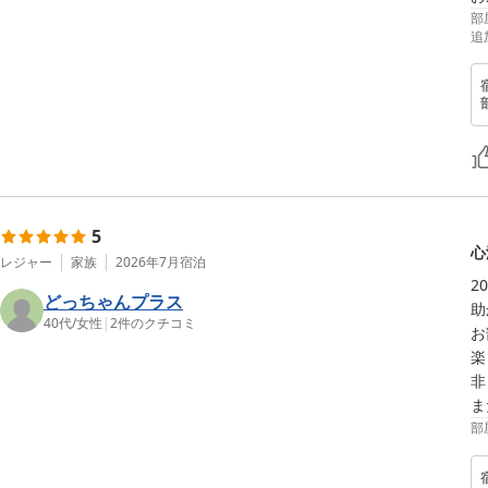
部
追
5
心
レジャー
家族
2026年7月
宿泊
2
どっちゃんプラス
助
40代
/
女性
|
2
件のクチコミ
お
楽
非
ま
部