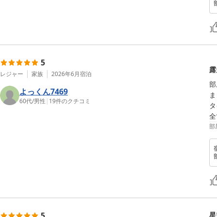
5
露
レジャー
家族
2026年6月
宿泊
部
よっくん7469
ま
60代
/
男性
|
19
件のクチコミ
タ
全
部
5
星