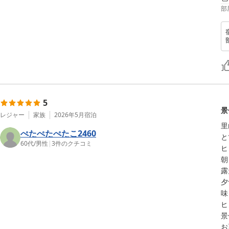
部
5
景
レジャー
家族
2026年5月
宿泊
里
ぺたぺたぺたこ2460
と
60代
/
男性
|
3
件のクチコミ
ヒ
朝
露
夕
味
ヒ
景