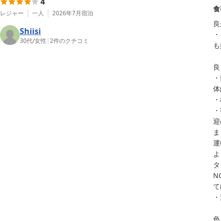
4
食
レジャー
一人
2026年7月
宿泊
良
Shiisi
・
30代
/
女性
|
2
件のクチコミ
も
良
・
体
・
・
迎
ま
運
よ
タ
N
て
・