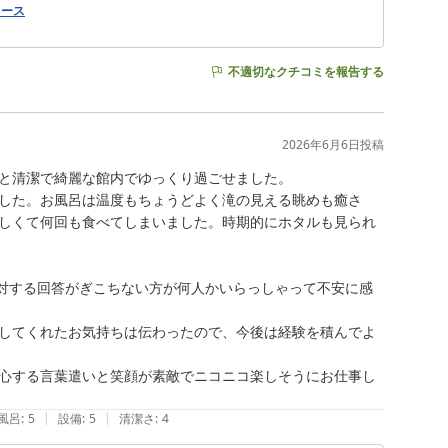
コース
不適切なクチコミを報告する
2026年6月6日
投稿
と清潔で綺麗な館内でゆっくり過ごせました。

した。お風呂は温度もちょうどよく滝の見える眺めも癒さ
しくて何回も食べてしまいました。時期的にホタルも見られ
対する回答がぎこちない方が何人かいらっしゃって不安に感
してくれたお気持ちは伝わったので、今後は経験を積んでよ
心する言葉遣いと笑顔が素敵でニコニコ楽しそうにお仕事し
|
|
風呂
:
5
設備
:
5
清潔さ
:
4