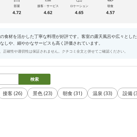
部屋
接客・サービス
ロケーション
朝食
4.72
4.62
4.65
4.57
の食材を活かした丁寧な料理が好評です。客室の露天風呂や広々とした
なしや、細やかなサービスも高く評価されています。
り、正確性や適切性は保証されません。クチコミ全文と併せてご確認ください。
検索
接客
(
26
)
景色
(
23
)
朝食
(
31
)
温泉
(
33
)
設備
(