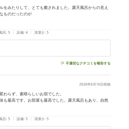
ルをみたりして、とても癒されました。露天風呂からの見え
なものだったのが

|
|
風呂
:
5
設備
:
4
清潔さ
:
5
不適切なクチコミを報告する
2026年6月16日
投稿
変わらず、素晴らしいお宿でした。

味も最高です。お部屋も最高でした。露天風呂もあり、自然
|
|
風呂
:
5
設備
:
5
清潔さ
:
5