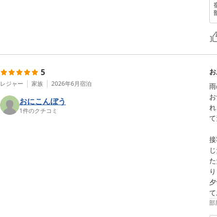
5
お
レジャー
家族
2026年6月
宿泊
雨
お
おにこんぼう
れ
1
件のクチコミ
て
接
じ
た
り
夕
て
部