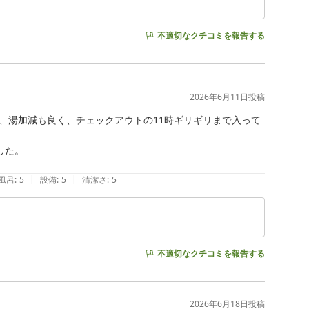
不適切なクチコミを報告する
2026年6月11日
投稿
、湯加減も良く、チェックアウトの11時ギリギリまで入って
た。

|
|
風呂
:
5
設備
:
5
清潔さ
:
5
不適切なクチコミを報告する
2026年6月18日
投稿