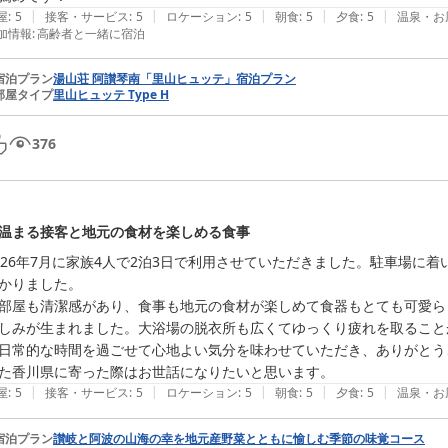
|
|
|
|
|
屋
:
5
接客・サービス
:
5
ロケーション
:
5
朝食
:
5
夕食
:
5
温泉・お
加情報
:
高齢者と一緒に宿泊
宿泊プラン
湯山荘 阿讃琴南「里山ヒュッテ」宿泊プラン
部屋タイプ
里山ヒュッテ Type H
376
温まる接客と地元の食材を楽しめる食事
026年7月に家族4人で2泊3日で利用させていただきました。駐車場に
かりました。

部屋も清潔感があり、食事も地元の食材が楽しめて食器もとても可愛ら
しみが生まれました。大浴場の脱衣所も広くてゆっくり疲れを取ること
日常的な時間を過ごせて心地よい気分を味わせていただき、ありがとう
た香川県に寄った際はお世話になりたいと思います。
|
|
|
|
|
屋
:
5
接客・サービス
:
5
ロケーション
:
5
朝食
:
5
夕食
:
5
温泉・お
宿泊プラン
讃岐と阿波の山海の幸を地元産野菜とともに愉しむ季節の味覚コース