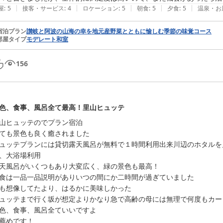
|
|
|
|
|
屋
:
5
接客・サービス
:
4
ロケーション
:
5
朝食
:
5
夕食
:
5
温泉・お
宿泊プラン
讃岐と阿波の山海の幸を地元産野菜とともに愉しむ季節の味覚コース
部屋タイプ
モデレート和室
156
色、食事、風呂全て最高！里山ヒュッテ
山ヒュッテのでプラン宿泊

ても景色も良く癒されました

ュッテプランには貸切露天風呂が無料で１時間利用出来川辺のホタルを
、大浴場利用

天風呂がいくつもあり大変広く、緑の景色も最高！

食は一品一品説明がありいつの間にか二時間が過ぎていました

も想像してたより、はるかに美味しかった

ュッテまで行く坂が想定よりかなり急で高齢の母には無理で何度もカー
色、食事、風呂全ていいですよ
