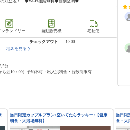
好立地！ ◆Wi-Fi接続無料◆個別空調◆
インランドリー
自動販売機
宅配便
）
チェックアウト
10:00
1
地図を見る
約5分
00から翌10：00）予約不可・出入別料金・台数制限有
康
当日限定カップルプラン♪空いてたらラッキー♪【健康
当日限
朝食・大浴場無料】
食・大