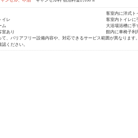
キャンセル、不泊
キャンセル料 宿泊料金の100％
客室内に洋式ト
トイレ
客室内トイレに
ーム
大浴場浴槽に手
客室あり
館内に車椅子利
って、バリアフリー設備内容や、対応できるサービス範囲が異なります
確認ください。