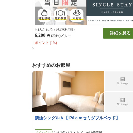
お1人さま1泊（1名1室利用時）
詳細を見る
6,200
円
(税込)／人～
ポイント (1%)
おすすめのお部屋
禁煙シングルＡ【120ｃｍセミダブルベッド】
シングル
12m²/1名
バス・トイレ付
禁煙