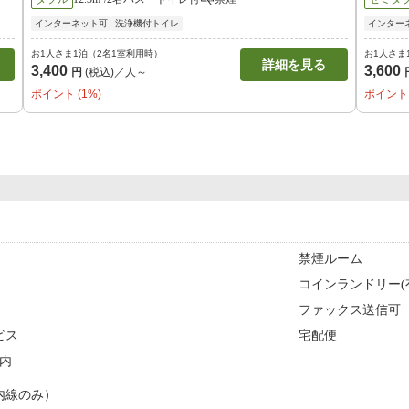
インターネット可
洗浄機付トイレ
インター
お1人さま1泊（2名1室利用時）
お1人さま
詳細を見る
3,400
3,600
円
(税込)／人～
ポイント (1%)
ポイント 
禁煙ルーム
コインランドリー(
ファックス送信可
ビス
宅配便
内
内線のみ）