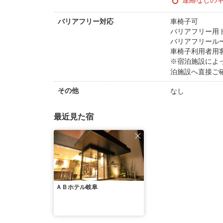
連絡なしの
車椅子可
バリアフリー対応
バリアフリー用
バリアフリール
車椅子利用者用
※宿泊施設によ
泊施設へ直接ご
なし
その他
最近見た宿
ＡＢホテル岐阜