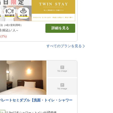
1泊（4名1室利用時）
詳細を見る
円
(税込)／人～
(1%)
すべてのプランを見る
パレートセミダブル【洗面・トイレ・シャワー
ブル
11.9m²/2名
シャワー・トイレ付
禁煙