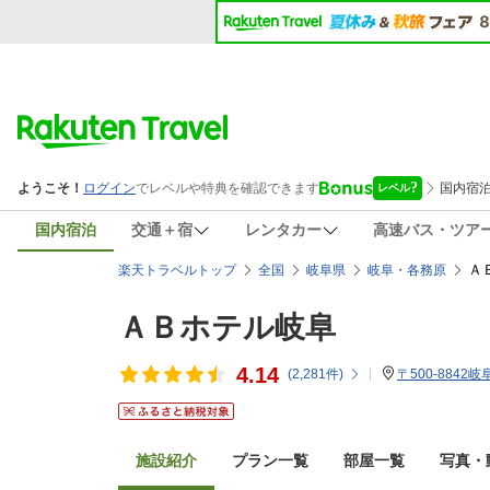
国内宿泊
交通＋宿
レンタカー
高速バス・ツア
Ａ
楽天トラベルトップ
全国
岐阜県
岐阜・各務原
ＡＢホテル岐阜
4.14
(
2,281
件)
〒500-8842
施設紹介
プラン一覧
部屋一覧
写真・動