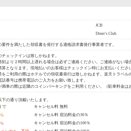
JCB
Diner's Club
の要件を満たした領収書を発行する適格請求書発行事業者です。
のチェックインは致しかねます。
時刻より２時間以上遅れる場合は必ずご連絡ください。ご連絡がない場
精算となります。現地払いのお客様はチェックイン時にお支払いくださ
済をご利用の際はホテルでの領収書発行は致しかねます。楽天トラベル
電話番号は携帯電話のご入力をお願い致します。
が満車の際は近隣のコインパーキングをご利用ください。（駐車料金は
以下の通り頂戴いたします。
 まで
キャンセル料 無料
から
キャンセル料 宿泊料金の30％
から
キャンセル料 宿泊料金の100％