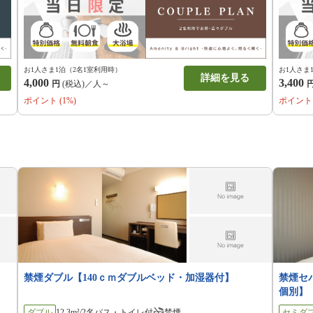
お1人さま1泊（2名1室利用時）
お1人さま
詳細を見る
4,000
3,400
円
(税込)／人～
ポイント (1%)
ポイント 
禁煙ダブル【140ｃｍダブルベッド・加湿器付】
禁煙セ
個別】
ダブル
12.3m²/2名
バス・トイレ付
禁煙
セミダ