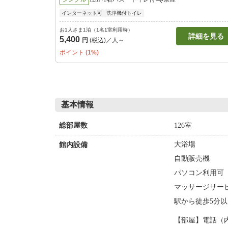
インターネット可
洗浄機付トイレ
お1人さま1泊（1名1室利用時）
詳細を見る
5,400
円
(税込)／人～
ポイント (1%)
基本情報
126室
総部屋数
大浴場
館内設備
自動販売機
パソコン利用可
マッサージサー
駅から徒歩5分以
【部屋】電話（