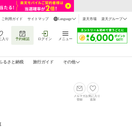
ご利用ガイド
サイトマップ
Language
楽天市場
楽天グループ
に入り
予約確認
ログイン
メニュー
ふるさと納税
旅行ガイド
その他
メルマガ
お気に入り
登録
追加
覧