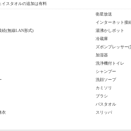
ェイスタオルの追加は有料
衛星放送
）
インターネット接続(
続(無線LAN形式)
湯沸かしポット
冷蔵庫
ズボンプレッサー(
加湿器
洗浄機付トイレ
シャンプー
ー
洗顔ソープ
カミソリ
ブラシ
バスタオル
務衣
スリッパ