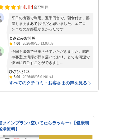
4.14
全2281件
平日の出張で利用。五千円台で、朝食付き、部
屋もまあまあでお得だと思いました。エアコ
ン？なのか部屋が臭かったです...
とみとみお6016
4.00
2026/06/25 13:03:59
今回も出張で利用させていただきました。館内
や客室は清掃が行き届いており、とても清潔で
快適に過ごすことができまし...
ひさひさ123
5.00
2026/08/05 01:01:41
すべてのクチコミ・お客さまの声を見る
定ツインプラン♪空いてたらラッキー♪【健康朝
浴場無料】