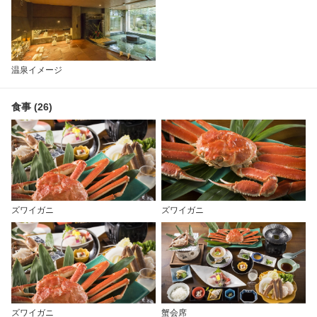
温泉イメージ
食事 (26)
ズワイガニ
ズワイガニ
ズワイガニ
蟹会席