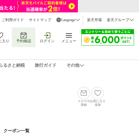
ご利用ガイド
サイトマップ
Language
楽天市場
楽天グループ
に入り
予約確認
ログイン
メニュー
ふるさと納税
旅行ガイド
その他
メルマガ
お気に入り
登録
追加
クーポン一覧