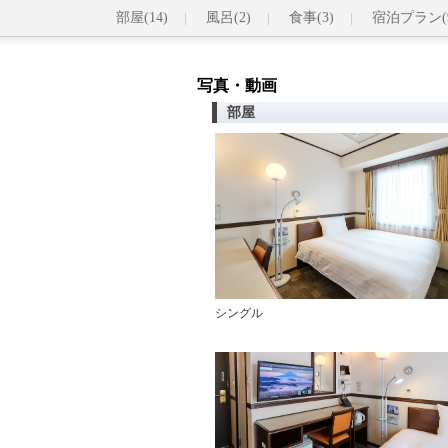
部屋(14)
風呂(2)
食事(3)
宿泊プラン(
写真・動画
部屋
シングル