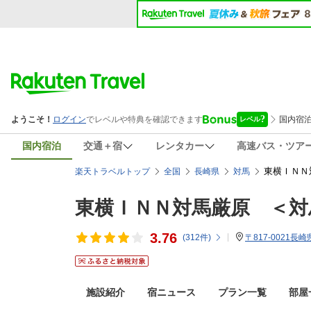
国内宿泊
交通＋宿
レンタカー
高速バス・ツア
東横ＩＮＮ
楽天トラベルトップ
全国
長崎県
対馬
東横ＩＮＮ対馬厳原 ＜対
3.76
(
312
件)
〒817-0021長
施設紹介
宿ニュース
プラン一覧
部屋