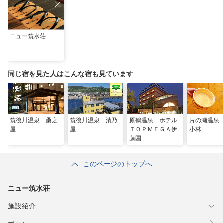
ニュー筑水荘
同じ宿を見た人はこんな宿も見ています
筑後川温泉 桑之
筑後川温泉 清乃
原鶴温泉 ホテル
片の瀬温泉
屋
屋
ＴＯＰＭＥＧＡ伊
小林
藤園
このページのトップへ
ニュー筑水荘
施設紹介