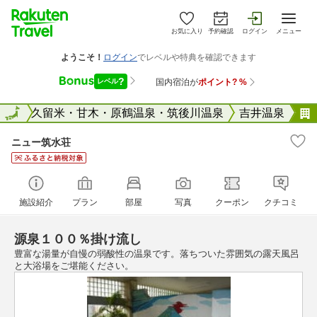
お気に入り
予約確認
ログイン
メニュー
岡県
全国
久留米・甘木・原鶴温泉・筑後川温泉
吉井温泉
ニュー筑水荘
施設紹介
プラン
部屋
写真
クーポン
クチコミ
源泉１００％掛け流し
豊富な湯量が自慢の弱酸性の温泉です。落ちついた雰囲気の露天風呂
と大浴場をご堪能ください。