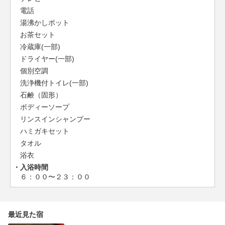
電話
湯沸かしポット
お茶セット
冷蔵庫(一部)
ドライヤー(一部)
個別空調
洗浄機付トイレ(一部)
石鹸（固形）
ボディーソープ
リンスインシャンプー
ハミガキセット
タオル
浴衣
入浴時間
６：００〜２３：００
最近見た宿