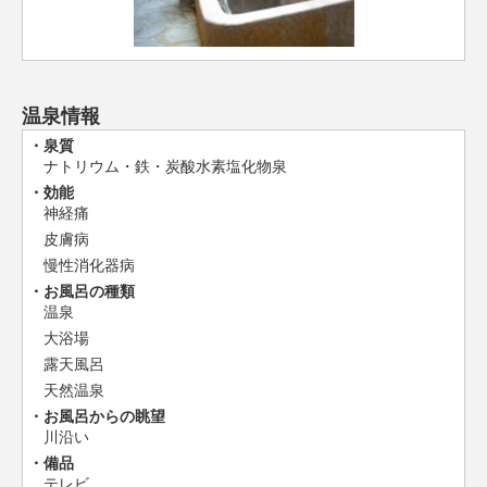
温泉情報
泉質
ナトリウム・鉄・炭酸水素塩化物泉
効能
神経痛
皮膚病
慢性消化器病
お風呂の種類
温泉
大浴場
露天風呂
天然温泉
お風呂からの眺望
川沿い
備品
テレビ