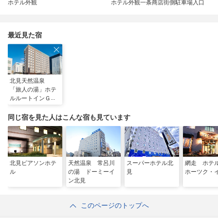
ホテル外観
ホテル外観一条商店街側駐車場入口
最近見た宿
北見天然温泉
「旅人の湯」ホテ
ルルートインＧｒ
ａｎｄ北見駅前
同じ宿を見た人はこんな宿も見ています
北見ピアソンホテ
天然温泉 常呂川
スーパーホテル北
網走 ホテ
ル
の湯 ドーミーイ
見
ホーツク・
ン北見
このページのトップへ