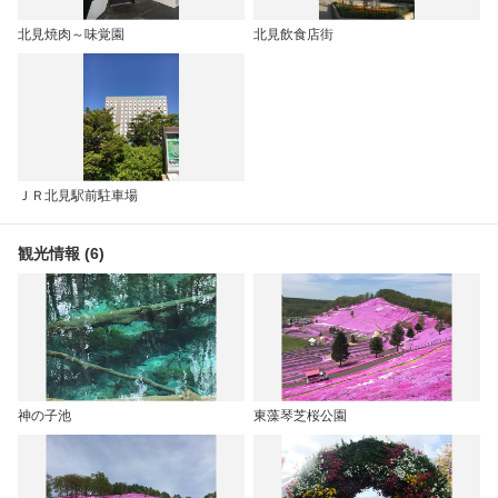
北見焼肉～味覚園
北見飲食店街
ＪＲ北見駅前駐車場
観光情報 (6)
神の子池
東藻琴芝桜公園