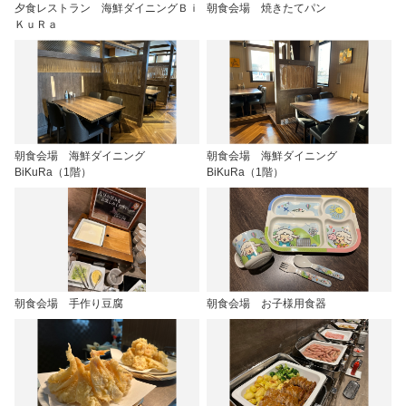
夕食レストラン 海鮮ダイニングＢｉ
朝食会場 焼きたてパン
ＫｕＲａ
朝食会場 海鮮ダイニング
朝食会場 海鮮ダイニング
BiKuRa（1階）
BiKuRa（1階）
朝食会場 手作り豆腐
朝食会場 お子様用食器