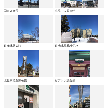
国道３９号
北見中央図書館
日赤北見病院
日赤北見看護学校
北見東稜運動公園
ピアソン記念館