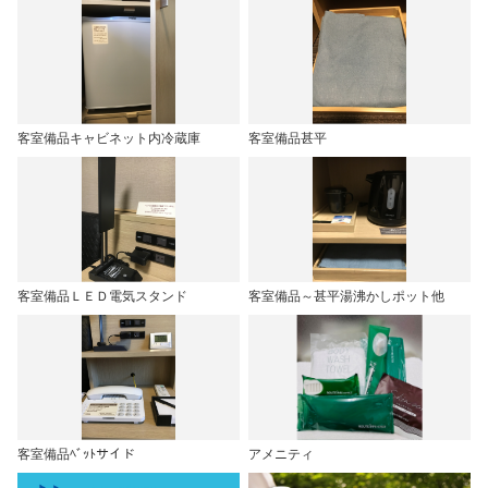
客室備品キャビネット内冷蔵庫
客室備品甚平
客室備品ＬＥＤ電気スタンド
客室備品～甚平湯沸かしポット他
客室備品ﾍﾞｯﾄサイド
アメニティ