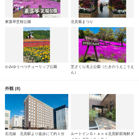
東藻琴芝桜公園
北見菊まつり
かみゆうべつチューリップ公園
芝ざくら滝上公園（たきのうえこうえ
ん）
外観 (8)
石北線 北見駅より徒歩にて約１分
ルートインＧｒａｎｄ北見駅前海鮮ダ