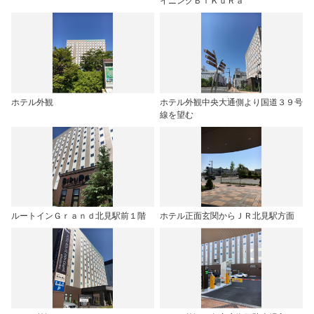
イニングＢｉＫｕＲａ
ホテル外観
ホテル外観中央大通側より国道３９号
線を望む
ルートインＧｒａｎｄ北見駅前１階
ホテル正面玄関からＪＲ北見駅方面