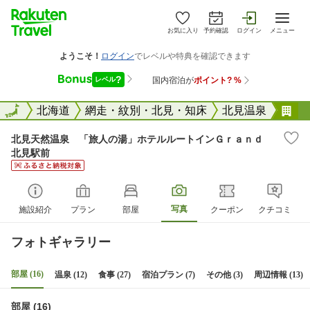
お気に入り
予約確認
ログイン
メニュー
全国
全国
北海道
網走・紋別・北見・知床
北見温泉
北
北見天然温泉 「旅人の湯」ホテルルートインＧｒａｎｄ
北見駅前
写真
施設紹介
プラン
部屋
クーポン
クチコミ
フォトギャラリー
部屋 (16)
温泉 (12)
食事 (27)
宿泊プラン (7)
その他 (3)
周辺情報 (13)
部屋 (16)