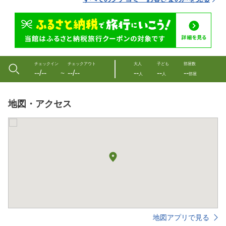
チェックイン
チェックアウト
大人
子ども
部屋数
--/--
--/--
--
--
--
〜
人
人
部屋
地図・アクセス
地図アプリで見る