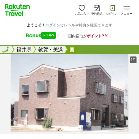
お気に入り
予約確認
ログイン
メニュー
全国
全国
福井県
敦賀・美浜
ビジネスホテル水仙
1/1