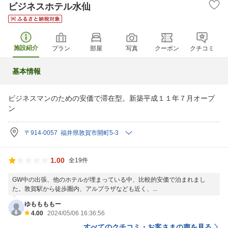
ビジネスホテル水仙
施設紹介
プラン
部屋
写真
クーポン
クチコミ
基本情報
ビジネスマンのための安価で滞在型。新築平成１１年７月オープ
ン
〒914-0057 福井県敦賀市開町5-3
1.00
全19件
GW中の出張、他のホテルが埋まっている中、比較的安価で泊まれまし
た。敦賀駅から徒歩圏内、アルプラザなども近く、...
ゆももももー
4.00
2024/05/06 16:36:56
すべてのクチコミ・お客さまの声を見る