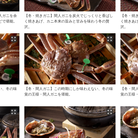
人ガニを余
【冬・焼きガニ】間人ガニを炭火でじっくりと香ばし
【冬・焼
どで堪能。
く焼きあげ、カニ本来の旨みと甘みを味わう冬の贅
く焼きあ
沢。
沢。
い、冬の味
【冬・間人ガニ】この時期にしか味わえない、冬の味
【冬・間
覚の王様・間人ガニを堪能。
覚の王様