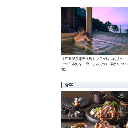
【客室温泉露天風呂】夕日が沈んだ後のマ
ーの日本海を一望、まるで海に浮かんでい
覚。
食事