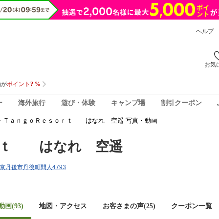
ヘルプ
お気
ー
海外旅行
遊び・体験
キャンプ場
割引クーポン
・ＴａｎｇｏＲｅｓｏｒｔ はなれ 空遥 写真・動画
ｒｔ はなれ 空遥
都府京丹後市丹後町間人4793
画(93)
地図・アクセス
お客さまの声(
25
)
クーポン一覧