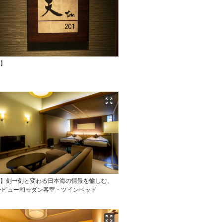
天】
天】刻一刻と変わる日本海の情景を愉しむ、
ンビュー和モダン客室・ツインベッド