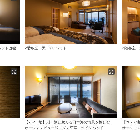
ベッドは寝
2階客室 天 ten ベッド
2階客室 
【202・地】刻一刻と変わる日本海の情景を愉しむ、
【202・
オーシャンビュー和モダン客室・ツインベッド
オーシャ