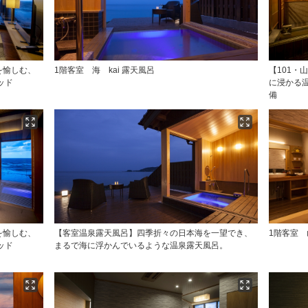
を愉しむ、
1階客室 海 kai 露天風呂
【101・
ッド
に浸かる
備
を愉しむ、
【客室温泉露天風呂】四季折々の日本海を一望でき、
1階客室 
ッド
まるで海に浮かんでいるような温泉露天風呂。