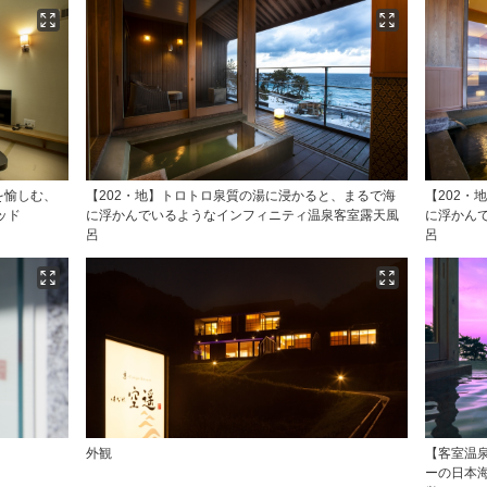
を愉しむ、
【202・地】トロトロ泉質の湯に浸かると、まるで海
【202・
ッド
に浮かんでいるようなインフィニティ温泉客室露天風
に浮かん
呂
呂
外観
【客室温
ーの日本