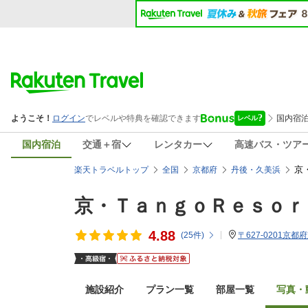
国内宿泊
交通＋宿
レンタカー
高速バス・ツア
京
楽天トラベルトップ
全国
京都府
丹後・久美浜
京・ＴａｎｇｏＲｅｓｏ
4.88
(
25
件)
〒627-0201京
施設紹介
プラン一覧
部屋一覧
写真・動