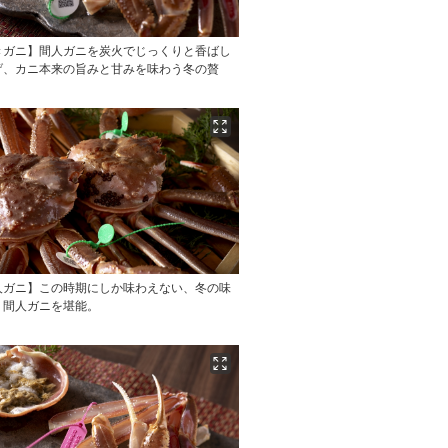
きガニ】間人ガニを炭火でじっくりと香ばし
げ、カニ本来の旨みと甘みを味わう冬の贅
人ガニ】この時期にしか味わえない、冬の味
・間人ガニを堪能。