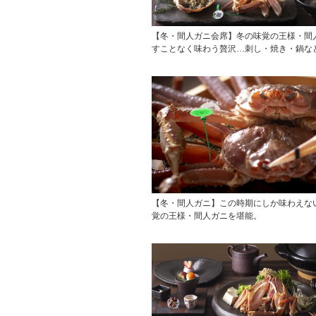
【冬・間人ガニ会席】冬の味覚の王様・間
すことなく味わう贅沢…刺し・焼き・鍋な
【冬・間人ガニ】この時期にしか味わえな
覚の王様・間人ガニを堪能。