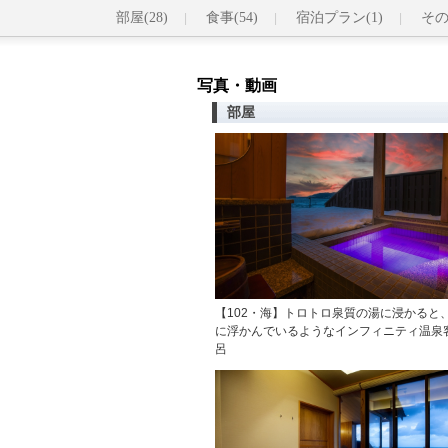
部屋(28)
食事(54)
宿泊プラン(1)
その
写真・動画
部屋
【102・海】トロトロ泉質の湯に浸かると
に浮かんでいるようなインフィニティ温泉
呂