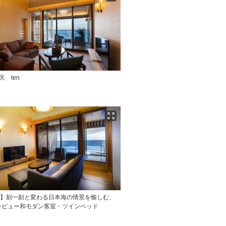
天 ten
地】刻一刻と変わる日本海の情景を愉しむ、
ンビュー和モダン客室・ツインベッド