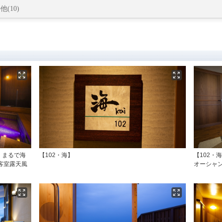
他(10)
、まるで海
【102・海】
【102・
客室露天風
オーシャ