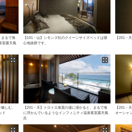
、まるで海
【101・山】シモンズ社のクイーンサイズベッドは寝
【201・
客室露天風
心地抜群です。
を愉しむ、
【201・天】トロトロ泉質の湯に浸かると、まるで海
【201・
ッド
に浮かんでいるようなインフィニティ温泉客室露天風
オーシャ
呂