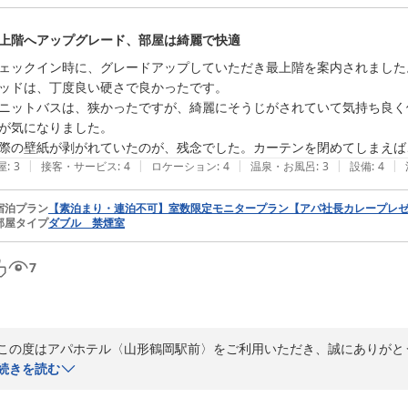
だきました。快適にお過ごしいただけた様子が伺えまして大変安堵してお
上階へアップグレード、部屋は綺麗で快適
「また利用します」とのお言葉に励みをいただき、今後も皆様にお選び
またのご利用をお待ちしております。

ェックイン時に、グレードアップしていただき最上階を案内されました
ッドは、丁度良い硬さで良かったです。

フロント　吉住
ニットバスは、狭かったですが、綺麗にそうじがされていて気持ち良く
が気になりました。

アパホテル〈山形鶴岡駅前〉
際の壁紙が剥がれていたのが、残念でした。カーテンを閉めてしまえば
2026-06-04
|
|
|
|
|
屋
:
3
接客・サービス
:
4
ロケーション
:
4
温泉・お風呂
:
3
設備
:
4
宿泊プラン
【素泊まり・連泊不可】室数限定モニタープラン【アパ社長カレープレ
部屋タイプ
ダブル 禁煙室
7
この度はアパホテル〈山形鶴岡駅前〉をご利用いただき、誠にありがとう
また、お部屋の清掃状況やベッドの寝心地につきまして、お褒めの言葉
続きを読む