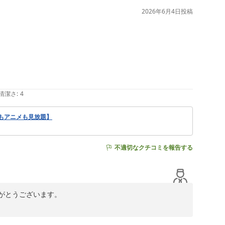
2026年6月4日
投稿
清潔さ
:
4
もアニメも見放題】
不適切なクチコミを報告する
とうございます。

ていただいており、お客様のお部屋を最上階にさせていた