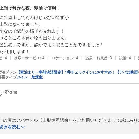
上階で静かな夜、駅前で便利！
に希望出してたわけじゃないですが

上階になってました。

前なので駅前の様子が見れます！

べるところや買い物も困りません。

呂は狭いですが、静かでよく眠ることができました！

た利用します！
|
|
|
|
|
屋
:
4
接客・サービス
:
4
ロケーション
:
4
温泉・お風呂
:
3
設備
:
4
宿泊プラン
【素泊まり・事前決済限定】1秒チェックインにおすすめ！【アパは映画
部屋タイプ
ツイン 禁煙室
240
この度はアパホテル〈山形鶴岡駅前〉をご利用いただきまして誠にありが
続きを読む
当館ではお部屋の空室状況によりますがお部屋のアップグレードをさせ