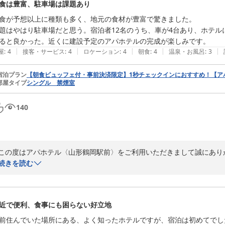
食は豊富、駐車場は課題あり
だけたのでしたら幸いです。

食が予想以上に種類も多く、地元の食材が豊富で驚きました。

また、最上階8階のお部屋からの景観もお気に召していただけたようで
題はやはり駐車場だと思う。宿泊者12名のうち、車が4台あり、ホテル
情が変わってご覧いただけます、次のご機会にもお楽しみいただければと
ると良かった。近くに建設予定のアパホテルの完成が楽しみです。
|
|
|
|
|
屋
:
4
接客・サービス
:
4
ロケーション
:
4
朝食
:
4
温泉・お風呂
:
3
今後もお客様に快適で気持ちの良い時間をお過ごしいただけるよう、ス
お越しを、心よりお待ちしております。

宿泊プラン
【朝食ビュッフェ付・事前決済限定】1秒チェックインにおすすめ！【ア
部屋タイプ
シングル 禁煙室
フロント　滝澤
140
アパホテル〈山形鶴岡駅前〉
2026-07-31
この度はアパホテル〈山形鶴岡駅前〉をご利用いただきまして誠にありが
続きを読む
ご朝食につきましてお褒めのお言葉を頂戴し、大変嬉しく存じます。朝
しかしながら、駐車場につきましては提携専用の駐車場がなく、皆様に
近で便利、食事にも困らない好立地
改善とは申し上げにくいですが貴重なご意見として参考にさせていただき
前住んでいた場所にある、よく知ったホテルですが、宿泊は初めてでした