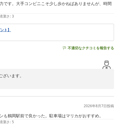
力です。大手コンビニこそ少し歩かねばありませんが、時間
清潔さ
:
3
ゼント】
不適切なクチコミを報告する
ざいます。

食店も多くございます。館内にはミニコンビニもございま
でございます。

2026年8月7日
投稿
ンも鶴岡駅前で良かった。駐車場はマリカがおすすめ。
清潔さ
:
5