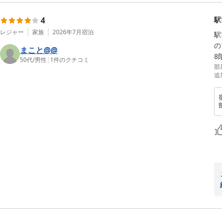
4
駅
レジャー
家族
2026年7月
宿泊
駅
の
まこと@@
8
50代
/
男性
|
1
件のクチコミ
部
追