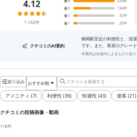
4.12
4
329
件
3
134
件
2
33
件
1,162
件
1
26
件
鶴岡駅至近の利便性と、清潔
です。また、客室のグレード
クチコミのAI要約
本要約は生成AIによるものであ
絞り込み
おすすめ順
アメニティ
(
7
)
利便性
(
36
)
快適性
(
43
)
接客
(
21
)
クチコミの投稿画像・動画
118
件