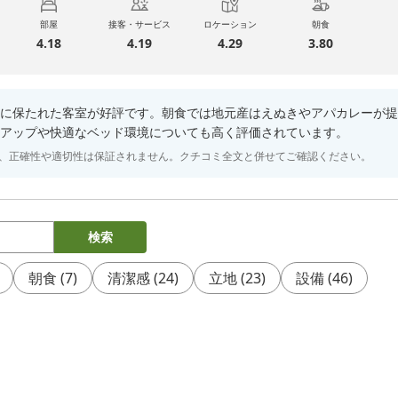
部屋
接客・サービス
ロケーション
朝食
4.18
4.19
4.29
3.80
に保たれた客室が好評です。朝食では地元産はえぬきやアパカレーが提
アップや快適なベッド環境についても高く評価されています。
り、正確性や適切性は保証されません。クチコミ全文と併せてご確認ください。
検索
朝食
(
7
)
清潔感
(
24
)
立地
(
23
)
設備
(
46
)