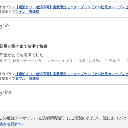
フロント　進藤
宿泊プラン
【素泊まり・連泊不可】室数限定モニタープラン【アパ社長カレープレ
アパホテル〈山形鶴岡駅前〉
部屋タイプ
ツイン 禁煙室
2026-06-04
部屋が隅々まで清潔で快適
部屋がとても清潔でした
|
|
|
|
|
屋
:
5
接客・サービス
:
5
ロケーション
:
3
温泉・お風呂
:
-
設備
:
5
宿泊プラン
【素泊まり・連泊不可】室数限定モニタープラン【アパ社長カレープレ
部屋タイプ
ダブル 禁煙室
2
この度はアパホテル〈山形鶴岡駅前〉にご宿泊いただき、誠にありがとう
続きを読む