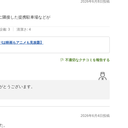
2026年6月8日
投稿
何よりでございます。季節や時間帯によっても街や山々の表
に隣接した提携駐車場などが

存じます。

|
設備
:
3
清潔さ
:
4
タッフ一同一層のサービス向上に努めて参ります。またの
パは映画もアニメも見放題】
不適切なクチコミを報告する
とうございます。

食スタッフとも共有し向上に努めてまいります。

置かれましてはご不便をおかけいたしております。直ちに
2026年6月4日
投稿
ます。

。
