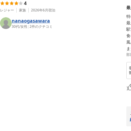
4
最
レジャー
家族
2026年6月
宿泊
特
nanaogasawara
最
30代
/
女性
|
2
件のクチコミ
駅
食
風
ま
部