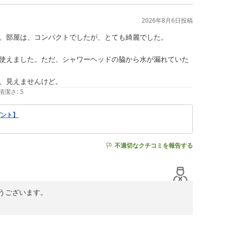
ります。

2026年8月6日
投稿
いただけますよう精進いたします。

。部屋は、コンパクトでしたが、とても綺麗でした。

使えました。ただ、シャワーヘッドの脇から水が漏れていた
、見えませんけど。
清潔さ
:
5
ゼント】
不適切なクチコミを報告する
ございます。

をいただき重ねて御礼申し上げます。
