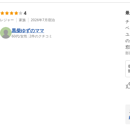
4
最
レジャー
家族
2026年7月
宿泊
チ
ベ
黒柴ゆずのママ
ユ
60代
/
女性
|
2
件のクチコミ
の
窓
部