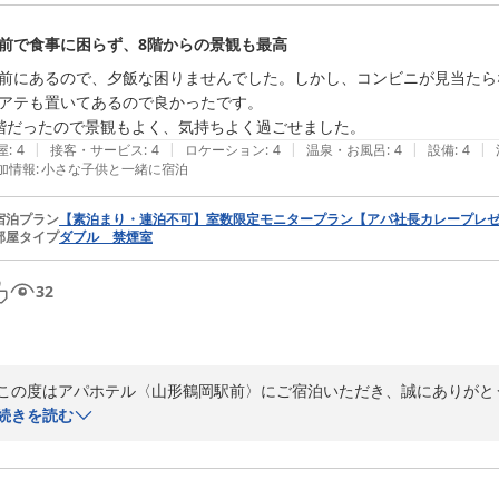
一方で、シャワーヘッドからの水漏れや壁紙の剥がれにより、ご不快な
いただいたにもかかわらず、配慮が行き届いておらず深く反省しておりま
前で食事に困らず、8階からの景観も最高
ご指摘いただいた箇所につきましては、早急に点検・修繕の手配をさせて
前にあるので、夕飯な困りませんでした。しかし、コンビニが見当たら
今回いただきましたご意見を真摯に受け止め、より快適にお過ごしいた
アテも置いてあるので良かったです。

階だったので景観もよく、気持ちよく過ごせました。
貴重なお時間を割いてのご投稿、誠にありがとうございました。

|
|
|
|
|
屋
:
4
接客・サービス
:
4
ロケーション
:
4
温泉・お風呂
:
4
設備
:
4
加情報
:
小さな子供と一緒に宿泊
またのご来館をスタッフ一同心よりお待ち申し上げております。

宿泊プラン
【素泊まり・連泊不可】室数限定モニタープラン【アパ社長カレープレ
フロント　滝澤
部屋タイプ
ダブル 禁煙室
アパホテル〈山形鶴岡駅前〉
2026-08-06
32
この度はアパホテル〈山形鶴岡駅前〉にご宿泊いただき、誠にありがと
したこと、重ねて御礼申し上げます。

続きを読む
当ホテルの立地や、ホテル内ミニコンビニにつきましても「良かったで
ンビニエンスストアに関しましてはご不便をおかけいたしましたが、館