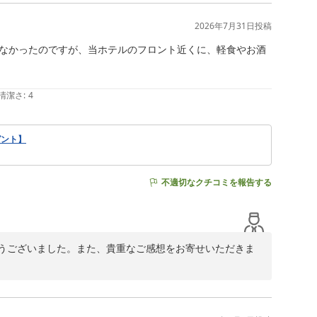
思いをおかけし大変申し訳ございません。せっかくご滞在
す。

2026年7月31日
投稿
いただきます。

なかったのですが、当ホテルのフロント近くに、軽食やお酒
だけるよう、設備の維持管理を徹底してまいります。

清潔さ
:
4
ゼント】
不適切なクチコミを報告する
うございました。また、貴重なご感想をお寄せいただきま
す」とお聞きでき、大変嬉しく思っております。近隣のコ
内の軽食やお酒のおつまみで少しでも快適にお過ごしいた