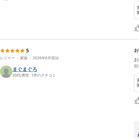
5
お
レジャー
家族
2026年8月
宿泊
お
部
まぐまぐろ
30代
/
男性
|
1
件のクチコミ