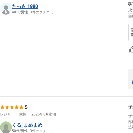
駅
たっき 1980
次
40代
/
男性
|
3
件のクチコミ
部
5
子
レジャー
家族
2026年8月
宿泊
子
部
くる_まめまめ
追
50代
/
男性
|
3
件のクチコミ