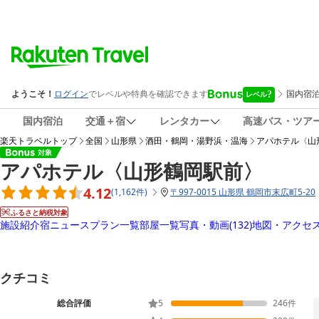
国内宿泊
交通＋宿
レンタカー
高速バス・ツア
楽天トラベルトップ
全国
山形県
酒田・鶴岡・湯野浜・温海
アパホテル〈山
アパホテル〈山形鶴岡駅前〉
4.12
(
1,162
件
)
〒
997-0015 山形県 鶴岡市末広町5-20
ふるさと納税対象
施設紹介
宿ニュース
プラン一覧
部屋一覧
写真・動画
(132)
地図・アクセ
クチコミ
総合評価
5
246
件