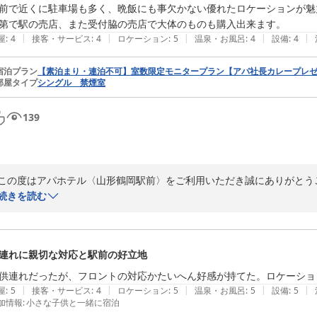
またのお越しを心よりお待ちしております。

前で近くに駐車場も多く、晩飯にも事欠かない優れたロケーションが魅
第で駅の売店、また受付脇の売店で大体のものも購入出来ます。
フロント　吉住
|
|
|
|
|
屋
:
4
接客・サービス
:
4
ロケーション
:
5
温泉・お風呂
:
4
設備
:
4
アパホテル〈山形鶴岡駅前〉
宿泊プラン
【素泊まり・連泊不可】室数限定モニタープラン【アパ社長カレープレ
2026-06-08
部屋タイプ
シングル 禁煙室
139
この度はアパホテル〈山形鶴岡駅前〉をご利用いただき誠にありがとうご
続きを読む
ご投稿の通り、当館は鶴岡駅のすぐ目の前に位置しており、周辺には飲
すので、どうぞご利用ください。

私共のホテルが、少しでも快適な滞在のお役に立てているのであれば幸い
連れに親切な対応と駅前の好立地
お忙しい中でのクチコミのご投稿誠にありがとうございました。

供連れだったが、フロントの対応かたいへん好感が持てた。ロケーショ
お客様のまたのご来館を心よりお待ちしております。

|
|
|
|
|
屋
:
5
接客・サービス
:
4
ロケーション
:
5
温泉・お風呂
:
5
設備
:
5
加情報
:
小さな子供と一緒に宿泊