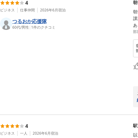
4
朝
ビジネス
仕事仲間
2026年6月
宿泊
朝
課
つるおか応援隊
あ
60代
/
男性
|
1
件のクチコミ
部
4
駅
ビジネス
一人
2026年6月
宿泊
以