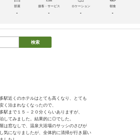
部屋
接客・サービス
ロケーション
朝食
-
-
-
-
検索
多駅近くのホテルはとても高くなり、とても

安く泊まれなくなったので、

多駅まで１５－２０分くらいありますが、

泊してみました。結果的に◎でした。

屋は窓なしで、温泉大浴場のサッシのさびが

し気になりましたが、全体的に清掃が行き届い

ましたし、
