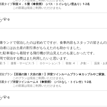
このプランは現在ご利用いただけません
部屋タイプ
和室４．５畳《◆禁煙》（バス・トイレなし/窓あり）1-2名
この部屋は現在ご利用いただけません
9
康ランドで宿泊したのは初めてですが、食事内容もスタッフの皆さんの
泊者にはお土産の割引券がもらえたのも助かりました。

た駐車場から着陸する飛行機が沢山見えたのも楽しかったです。

|
|
|
|
|
屋
:
5
接客・サービス
:
5
ロケーション
:
5
朝食
:
4
夕食
:
-
温泉・お
宿泊プラン
【至福の旅！大吉の旅！】洋室ツインルームプラン★カップルやご家族、
このプランは現在ご利用いただけません
部屋タイプ
洋室ツインルームＡ《◆禁煙》（バスなし・トイレ付）1-2名
この部屋は現在ご利用いただけません
6