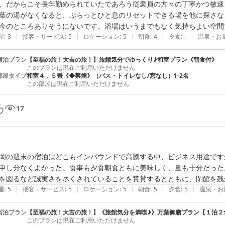
、だからこそ長年勤められていたであろう従業員の方々の丁寧かつ敏速
葉の湯がなくなると、ぷらっとひと息のリセットできる場を他に探さな
今のところありそうにないです。浴場はいうまでもなく気持ちよい空間
|
|
|
|
|
屋
:
3
接客・サービス
:
5
ロケーション
:
5
朝食
:
4
夕食
:
-
温泉・お
宿泊プラン
【至福の旅！大吉の旅！】旅館気分でゆっくり♪和室プラン《朝食付》
このプランは現在ご利用いただけません
部屋タイプ
和室４．５畳《◆禁煙》（バス・トイレなし/窓なし）1-2名
この部屋は現在ご利用いただけません
17
岡の週末の宿泊はどこもインバウンドで高騰する中、ビジネス用途です
申し分なくよかった。食事も夕食朝食ともに美味しく、量も十分だった
を図るなど誠実さを尽くされていることを賞賛するとともに、閉館を残
|
|
|
|
|
屋
:
5
接客・サービス
:
5
ロケーション
:
5
朝食
:
5
夕食
:
5
温泉・お
宿泊プラン
【至福の旅！大吉の旅！】《旅館気分を満喫♪》万葉御膳プラン【１泊２
このプランは現在ご利用いただけません