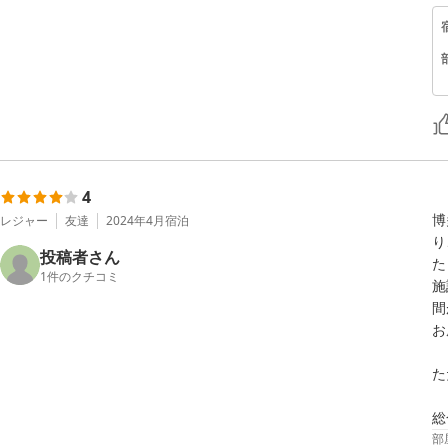
4
博
レジャー
友達
2024年4月
宿泊
り
投稿者さん
た
1
件のクチコミ
施
間
お
た
総
部