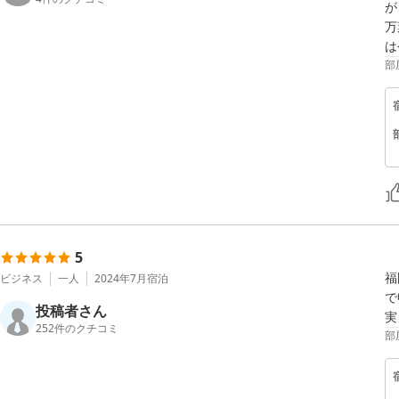
が
万
は
部
5
福
ビジネス
一人
2024年7月
宿泊
で
投稿者さん
実
252
件のクチコミ
部