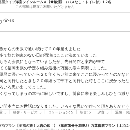
部屋タイプ
洋室ツインルームＡ《◆禁煙》（バスなし・トイレ付）1-2名
この部屋は現在ご利用いただけません
16
阪からの出張で通い続けて２０年超えました

多で飲む約束のない日の宿泊はここと決めていました

ちろん会員にもなっていましたが、先日閉館と案内が来て

てて福岡出張の予定を組み最後の万葉の湯を満喫しました。

風呂に浸かっていたら２０年くらい前に来てここに浸かってたのかなとか
司と同行したときも２０年経って部下と同行した時もここに浸かったなと
ろいろ思い出してました。

くなってしまうの本当に寂しいですし、博多に来る楽しみもひとつ減りま
|
|
|
|
|
屋
:
5
接客・サービス
:
5
ロケーション
:
5
朝食
:
5
夕食
:
5
温泉・お
宿泊プラン
【至福の旅！大吉の旅！】《旅館気分を満喫♪》万葉御膳プラン【１泊２