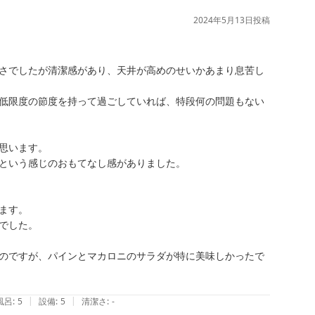
2024年5月13日
投稿
さでしたが清潔感があり、天井が高めのせいかあまり息苦し
低限度の節度を持って過ごしていれば、特段何の問題もない
います。

という感じのおもてなし感がありました。

す。

した。

のですが、パインとマカロニのサラダが特に美味しかったで
|
|
風呂
:
5
設備
:
5
清潔さ
:
-