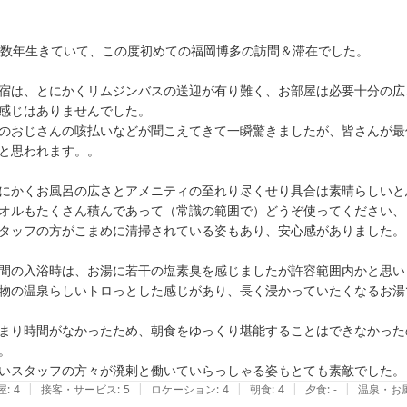
0数年生きていて、この度初めての福岡博多の訪問＆滞在でした。

宿は、とにかくリムジンバスの送迎が有り難く、お部屋は必要十分の広
感じはありませんでした。

のおじさんの咳払いなどが聞こえてきて一瞬驚きましたが、皆さんが最
と思われます。。

にかくお風呂の広さとアメニティの至れり尽くせり具合は素晴らしいと思
オルもたくさん積んであって（常識の範囲で）どうぞ使ってください、
タッフの方がこまめに清掃されている姿もあり、安心感がありました。

間の入浴時は、お湯に若干の塩素臭を感じましたが許容範囲内かと思いま
物の温泉らしいトロっとした感じがあり、長く浸かっていたくなるお湯で
まり時間がなかったため、朝食をゆっくり堪能することはできなかった
。

|
|
|
|
|
屋
:
4
接客・サービス
:
5
ロケーション
:
4
朝食
:
4
夕食
:
-
温泉・お