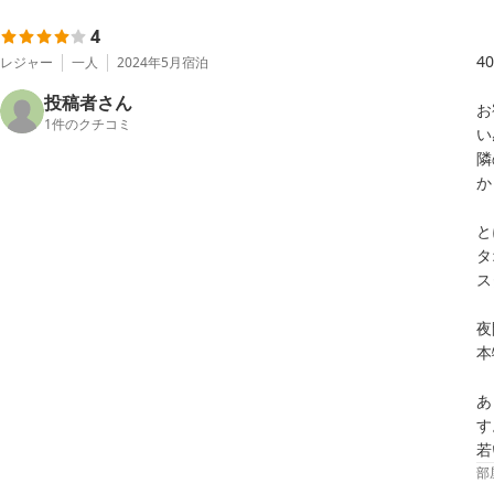
4
4
レジャー
一人
2024年5月
宿泊
投稿者さん
お
1
件のクチコミ
い
隣
か
と
タ
ス
夜
本
あ
す
部