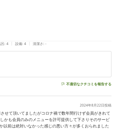
|
|
風呂
:
4
設備
:
4
清潔さ
:
-
不適切なクチコミを報告する
2024年8月22日
投稿
用させて頂いてましたがコロナ禍で数年間行けず会員がきれて
。しかも会員のみのメニューを許可提供して下さりそのサービ
か以前は絶対いなかった感じの悪い方々が多くおられました