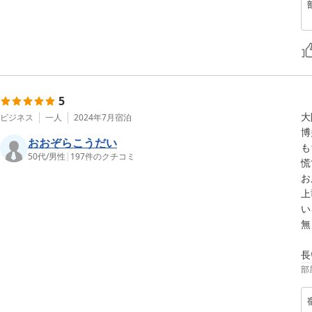
5
大
ビジネス
一人
2024年7月
宿泊
博
おおぞらこうだい
も
50代
/
男性
|
197
件のクチコミ
慌
お
上
い
無
部