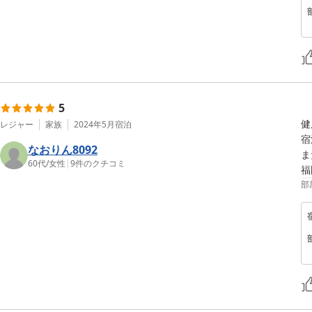
5
健
レジャー
家族
2024年5月
宿泊
宿
なおりん8092
ま
60代
/
女性
|
9
件のクチコミ
部