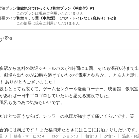
宿泊プラン
旅館気分でゆっくり♪和室プラン《朝食付》#1
このプランは現在ご利用いただけません
部屋タイプ
和室４．５畳《◆禁煙》（バス・トイレなし/窓あり）1-2名
この部屋は現在ご利用いただけません
3
多駅から無料の送迎シャトルバスが1時間に１回、それも深夜0時まで
、劇場を出たのが20時を過ぎていたので電車と徒歩か、、と友人と話
！ ありがとうございました！

設もとっても広くて、ゲームセンターや漫画コーナー、映画館、仮眠室
があれば一日中ゴロゴロしていたいと思える施設でした。

風呂もあつあつ気持ちいいです。

だひとつ言うならば、シャワーの水圧が強すぎて痛いくらいです。笑

合的には満足です！ また福岡来たときにはここにお泊まりしたいです
|
|
|
|
|
屋
:
3
接客・サービス
:
4
ロケーション
:
3
朝食
:
3
夕食
:
-
温泉・お