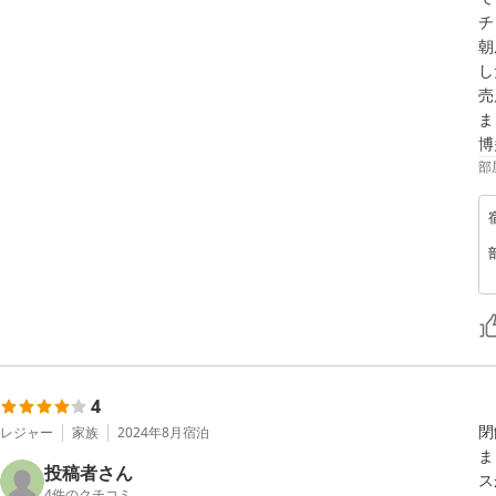
チ
朝
し
売
ま
博
部
4
閉
レジャー
家族
2024年8月
宿泊
ま
投稿者さん
ス
4
件のクチコミ