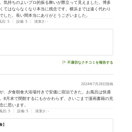
、気持ちのよいプロ的振る舞いが際立って見えました。博多
くてはならなくなり本当に残念です。横浜までは遠く代わり
でした。長い間本当にありがとうございました。
|
|
風呂
:
5
設備
:
5
清潔さ
:
-
不適切なクチコミを報告する
2024年7月28日
投稿
が、夕食朝食大浴場付きで安価に宿泊できた。お風呂は快適
。8月末で閉館するにもかかわらず、さいごまで漫画書籍の充
念に思います。
|
|
風呂
:
5
設備
:
5
清潔さ
:
-
食】