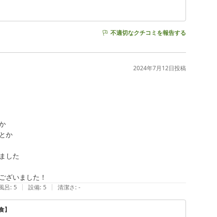
不適切なクチコミを報告する
2024年7月12日
投稿


か

した

|
|
風呂
:
5
設備
:
5
清潔さ
:
-
食】