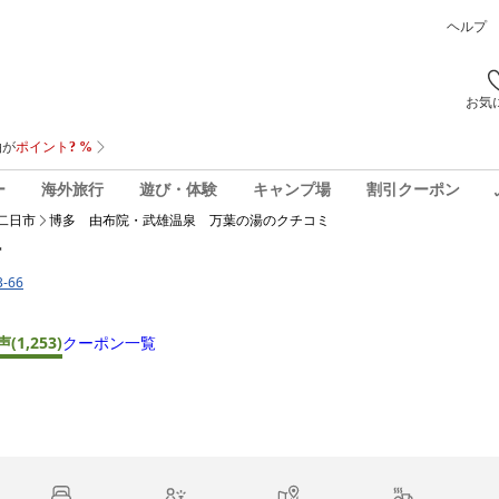
ヘルプ
お気
ー
海外旅行
遊び・体験
キャンプ場
割引クーポン
二日市
博多 由布院・武雄温泉 万葉の湯
のクチコミ
湯
-66
声
(1,253)
クーポン一覧