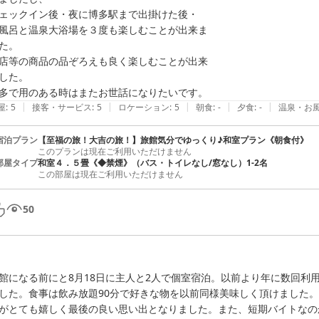
ェックイン後・夜に博多駅まで出掛けた後・

風呂と温泉大浴場を３度も楽しむことが出来ま

た。

店等の商品の品ぞろえも良く楽しむことが出来

した。

多で用のある時はまたお世話になりたいです。
|
|
|
|
|
屋
:
5
接客・サービス
:
5
ロケーション
:
5
朝食
:
-
夕食
:
-
温泉・お
宿泊プラン
【至福の旅！大吉の旅！】旅館気分でゆっくり♪和室プラン《朝食付》
このプランは現在ご利用いただけません
部屋タイプ
和室４．５畳《◆禁煙》（バス・トイレなし/窓なし）1-2名
この部屋は現在ご利用いただけません
50
館になる前にと8月18日に主人と2人で個室宿泊。以前より年に数回利
した。食事は飲み放題90分で好きな物を以前同様美味しく頂けました
がとても嬉しく最後の良い思い出となりました。また、短期バイトなの