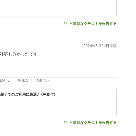
不適切なクチコミを報告する
2024年5月24日
投稿
対応も良かったです。

|
|
風呂
:
5
設備
:
5
清潔さ
:
-
親子でのご利用に最適♪《朝食付》
不適切なクチコミを報告する