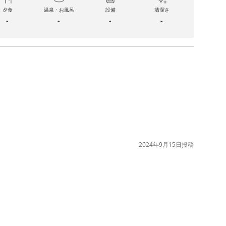
夕食
温泉・お風呂
設備
清潔さ
-
-
-
-
2024年9月15日
投稿