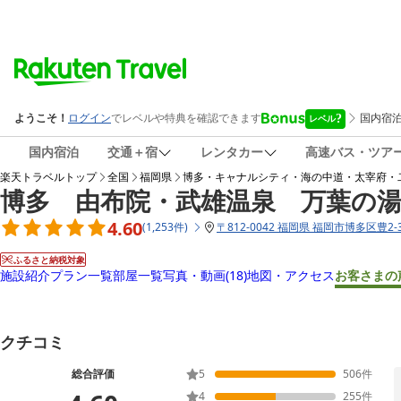
国内宿泊
交通＋宿
レンタカー
高速バス・ツア
楽天トラベルトップ
全国
福岡県
博多・キャナルシティ・海の中道・太宰府・
博多 由布院・武雄温泉 万葉の
4.60
(
1,253
件
)
〒
812-0042 福岡県 福岡市博多区豊2-3
ふるさと納税対象
施設紹介
プラン一覧
部屋一覧
写真・動画
(18)
地図・アクセス
お客さまの
クチコミ
総合評価
5
506
件
4
255
件