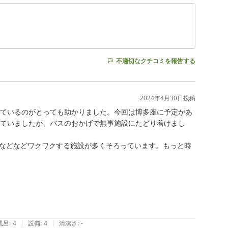
不適切なクチコミを報告する
2024年4月30日
投稿
出ているのがとっても助かりました。今回は博多座に予定があ
していましたが、バスのおかげで無事施設にたどり着けまし
などなどワクワクする施設が多くそろっています。もっと時
。
|
|
風呂
:
4
設備
:
4
清潔さ
:
-