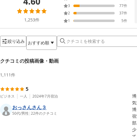
4.60
3
77
件
2
37
件
1,253
件
1
5
件
絞り込み
おすすめ順
クチコミの投稿画像・動画
1,111
件
5
博
ビジネス
一人
2024年7月
宿泊
気
おっさんさん３
博
50代
/
男性
|
22
件のクチコミ
宿
部
少
て