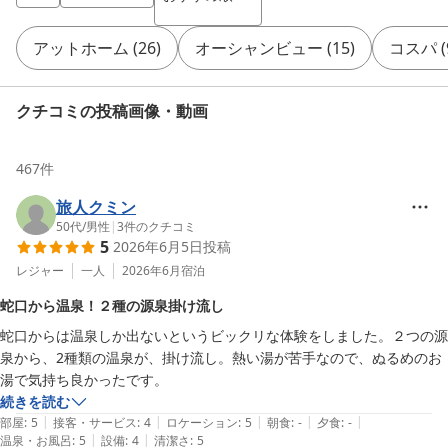
アットホーム
(
26
)
オーシャンビュー
(
15
)
コスパ
(
クチコミの投稿画像・動画
467
件
旅人クミン
50代
/
男性
|
3
件のクチコミ
5
2026年6月5日
投稿
レジャー
一人
2026年6月
宿泊
蛇口から温泉！２種の源泉掛け流し
蛇口からは温泉しか出ないというビックリな体験をしました。２つの源
泉から、2種類の温泉が、掛け流し。熱い湯が苦手なので、ぬるめのお
湯で気持ち良かったです。
続きを読む
|
|
|
|
|
部屋
:
5
接客・サービス
:
4
ロケーション
:
5
朝食
:
-
夕食
:
-
|
|
温泉・お風呂
:
5
設備
:
4
清潔さ
:
5