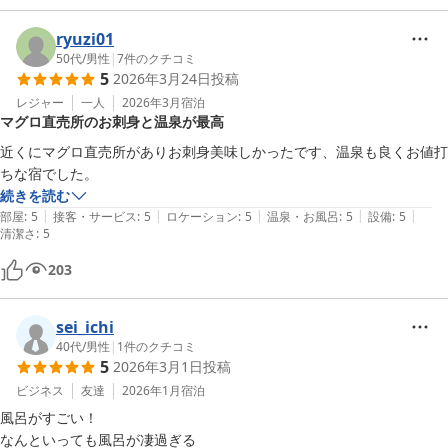
ryuzi01
50代
/
男性
|
7
件のクチコミ
5
2026年3月24日
投稿
レジャー
一人
2026年3月
宿泊
マグロ直売所のお刺身と温泉が最高
近くにマグロ直売所がありお刺身美味しかったです、温泉も良くお値打
ちな宿でした。
続きを読む
|
|
|
|
|
部屋
:
5
接客・サービス
:
5
ロケーション
:
5
温泉・お風呂
:
5
設備
:
5
清潔さ
:
5
203
sei_ichi
40代
/
男性
|
1
件のクチコミ
5
2026年3月1日
投稿
ビジネス
友達
2026年1月
宿泊
風呂がすごい！
