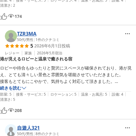
の方のご厚意でゆっくり過ごすことができました。
部屋
:
4
接客・サービス
:
5
ロケーション
:
4
温泉・お風呂
:
5
設備
:
4
清潔さ
:
2
174
TZR3MA
50代
/
男性
|
1
件のクチコミ
5
2026年6月1日
投稿
レジャー
家族
2026年5月
宿泊
港が見えるロビーと温泉で癒される宿
ロビーや待合もゆったりと贅沢にスペースが確保されており、港が見
え、とても清々しい景色と雰囲気を堪能させていただきました。

接客もとてもにこやかで、気持ちよく対応して頂きました。

建物は古さを感じる部分もありますが、かなり清潔にされており、何も
続きを読む
|
|
|
|
|
不安はありませんでした。

部屋
:
5
接客・サービス
:
5
ロケーション
:
5
温泉・お風呂
:
5
設備
:
4
清潔さ
:
5
源泉掛け流しの温泉は、熊野詣の疲れをしっかりと癒してくれました。

設備を星4としたのはトイレと洗面の電気が蛍光灯だったので、特にト
208
イレは明るさが足りないのと点灯までに時間が掛かった点が気になりま
した。

自遊人321
それ以外は全て素晴らしく、とても有意義な時間を過ごすことが出来ま
50代
/
男性
|
8
件のクチコミ