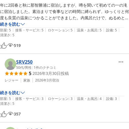
年に2回春と秋に那智勝浦に宿泊しますが、噂を聞いて初めての一の滝
に宿泊しました。素泊まりで食事などの時間に縛られず、ゆっくりと何
度も良質の温泉につかることができました。内風呂だけで、ぬるめと熱
めの浴槽があり、交互に入ると、男性でも肌の質が変わることがはっき
続きを読む
|
|
|
|
|
りとわかります。温泉水の出るシャワーのみ。蛇口なし。客室は1階と
部屋
:
5
接客・サービス
:
5
ロケーション
:
5
温泉・お風呂
:
5
設備
:
5
清潔さ
:
5
2階だけのようで、2階へのエレベーターはなく、少し急な昭和レトロ
な階段を荷物を持って、よっこらしょと上がります。部屋からは天気が
519
よければ日の出を楽しめます。那智の滝も見えます。4月1日大雨の日
に宿泊、2日の朝は水量が増えた勢いのある滝が遠くに見えました。肉
SRV250
眼でも、白い線状で滝とわかります。室内でも温泉水が利用できます。
50代
/
男性
|
1
件のクチコミ
トビ、クロサギもホテル裏の小金島漁港に来ていました。近くのお蛇浦
5
2026年3月30日
投稿
海岸も風光明媚。自然を楽しみたいなら、最高の立地です。周辺の食堂
レジャー
家族
2026年3月
宿泊
はありませんが、歩いて5分程度で街中。水曜、木曜は休みの店が多い
ようです。キャッシュレス駐車場か駐車場がないかで、青雨の中を車で
続きを読む
ぐるぐるまわり、やっと観光客相手の食堂を見つけて、おいしいが高額
|
|
|
|
|
部屋
:
5
接客・サービス
:
3
ロケーション
:
3
温泉・お風呂
:
4
設備
:
3
を払うことになりました。ホテル周辺の自然を満喫したり、釣を楽しむ
清潔さ
:
5
なら、ここのホテルは利用価値は高いです。秋の那智勝浦行きでも利用
したいです。
357