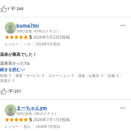
1
269
kuma7mi
50代
/
女性
|
47
件のクチコミ
5
2026年5月23日
投稿
レジャー
一人
2026年5月
宿泊
温泉が最高でした！
温泉良かった‼️♨️
続きを読む
|
|
|
|
|
部屋
:
5
接客・サービス
:
5
ロケーション
:
5
温泉・お風呂
:
5
設備
:
5
清潔さ
:
5
257
まーちゃんym
50代
/
女性
|
3
件のクチコミ
5
2026年7月17日
投稿
レジャー
恋人
2026年7月
宿泊