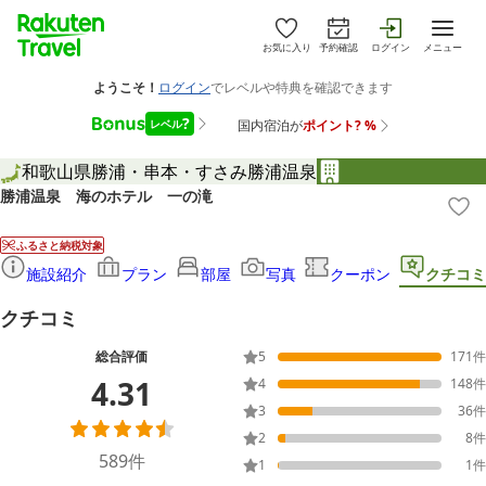
お気に入り
予約確認
ログイン
メニュー
和歌山県
勝浦・串本・すさみ
勝浦温泉
勝浦温泉 海のホテル 一の滝
ふるさと納税対象
施設紹介
プラン
部屋
写真
クーポン
クチコミ
クチコミ
総合評価
5
171
件
4.31
4
148
件
3
36
件
2
8
件
589
件
1
1
件