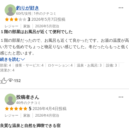
釣りが好き
60代
/
女性
|
1
件のクチコミ
3
2026年5月7日
投稿
レジャー
家族
2026年5月
宿泊
１階の部屋はお風呂が近くて便利でした
１階の部屋だったので、お風呂も近くて良かったです。お湯の温度が高
い方でも低めでちょっと物足りない感じでした。冬だったらもっと低く
感じたと思います。
続きを読む
|
|
|
|
|
部屋
:
4
接客・サービス
:
4
ロケーション
:
4
温泉・お風呂
:
3
設備
:
3
清潔さ
:
4
152
投稿者さん
46
件のクチコミ
5
2026年4月4日
投稿
レジャー
家族
2026年4月
宿泊
良質な温泉と自然を満喫できる宿