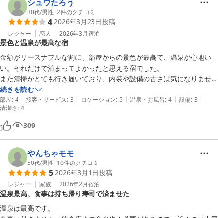
シュウたろう
30代
/
男性
|
2
件のクチコミ
4
2026年3月23日
投稿
レジャー
恋人
2026年3月
宿泊
景色と温泉が最高な宿
金額がリーズナブルな割に、部屋からの景色が最高で、温泉が心地い
い。それだけで泊まってよかったと思える宿でした。

また清掃がとても行き届いており、内装や設備の古さは気になりません
でした。

続きを読む
|
|
|
|
|
部屋
:
4
接客・サービス
:
3
ロケーション
:
5
温泉・お風呂
:
4
設備
:
3
清潔さ
:
4
希望を申し上げるなら、夜間の廊下や浴場の照明を少し明るく、お部屋
の玄関の上がったところがふわふわと感じたこと、電子レンジが部屋の
309
近くにあればよりありがたいなと思いました。
やんちゃモモ
50代
/
男性
|
10
件のクチコミ
5
2026年3月1日
投稿
レジャー
家族
2026年2月
宿泊
温泉最高、食事は持ち帰り寿司で済ませた
温泉は最高です。
