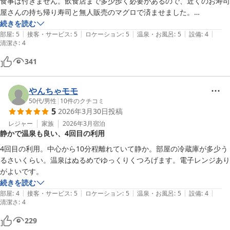
食事は付きません。飲食店まで多少歩く必要があるので、近くのお寿司
屋さんの持ち帰り寿司と無人販売のマグロで済ませました。

電子レンジあり。部屋に小型冷蔵庫あり

続きを読む
|
|
|
|
|
朝のパン用にトースターが欲しかった
部屋
:
5
接客・サービス
:
5
ロケーション
:
5
温泉・お風呂
:
5
設備
:
4
清潔さ
:
4
341
やんちゃモモ
50代
/
男性
|
10
件のクチコミ
5
2026年3月30日
投稿
レジャー
家族
2026年3月
宿泊
静かで温泉も良い、4回目の利用
4回目の利用。中心から10分程離れていて静か。部屋の冷蔵庫が多少う
るさいくらい。温泉はぬるめでゆっくりくつろげます。電子レンジあり
がよいです。
続きを読む
|
|
|
|
|
部屋
:
4
接客・サービス
:
5
ロケーション
:
5
温泉・お風呂
:
5
設備
:
4
清潔さ
:
4
229