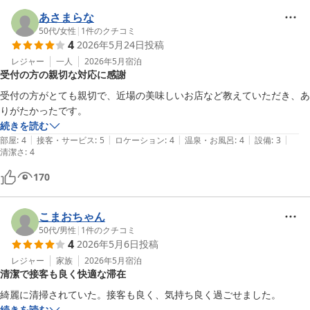
あさまらな
50代
/
女性
|
1
件のクチコミ
4
2026年5月24日
投稿
レジャー
一人
2026年5月
宿泊
受付の方の親切な対応に感謝
受付の方がとても親切で、近場の美味しいお店など教えていただき、あ
りがたかったです。
続きを読む
|
|
|
|
|
部屋
:
4
接客・サービス
:
5
ロケーション
:
4
温泉・お風呂
:
4
設備
:
3
清潔さ
:
4
170
こまおちゃん
50代
/
男性
|
1
件のクチコミ
4
2026年5月6日
投稿
レジャー
家族
2026年5月
宿泊
清潔で接客も良く快適な滞在
綺麗に清掃されていた。接客も良く、気持ち良く過ごせました。
続きを読む