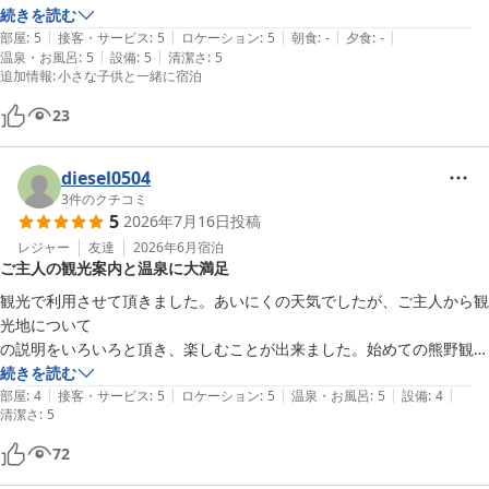
す。
親切丁寧にして下さりありがとうございました

続きを読む
|
|
|
|
|
部屋
:
5
接客・サービス
:
5
ロケーション
:
5
朝食
:
-
夕食
:
-
|
|
温泉・お風呂
:
5
設備
:
5
清潔さ
:
5
追加情報
:
小さな子供と一緒に宿泊
23
diesel0504
3
件のクチコミ
5
2026年7月16日
投稿
レジャー
友達
2026年6月
宿泊
ご主人の観光案内と温泉に大満足
観光で利用させて頂きました。あいにくの天気でしたが、ご主人から観
光地について

の説明をいろいろと頂き、楽しむことが出来ました。始めての熊野観光
でしたので助かりました。温泉も非常に良かったです。
続きを読む
|
|
|
|
|
部屋
:
4
接客・サービス
:
5
ロケーション
:
5
温泉・お風呂
:
5
設備
:
4
清潔さ
:
5
72