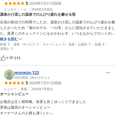
5
2026年5月21日
投稿
ビジネス
一人
2026年5月
宿泊
源泉かけ流しの温泉でのんびり疲れを癒せる宿
出張の前泊での利用でしたが、源泉かけ流しの温泉でのんびり疲れを癒
したかったため「海のホテル　一の滝」さんに宿泊させていただきまし
た。夜遅くのチェックインにもかかわらず、いつもながらフロントの方
は親切で親しみのある、とても素敵な宿です。

続きを読む
|
|
|
|
|
部屋
:
5
接客・サービス
:
5
ロケーション
:
5
温泉・お風呂
:
5
設備
:
4
清潔さ
:
5
毎回、チェックイン前に布団が敷いてあり、暖房や冷房も効かせてくれ
てあり、お客さんがお部屋に入ったらすぐに寛げるように準備をしてく
1
215
れており、こんな心憎いお気遣いが、ほんとにお宿のファンになっちゃ
います。

minmin-123
50代
/
男性
|
2
件のクチコミ
温泉も源泉かけ流し。地元の方に聞くとこの温泉の泉質が勝浦で一番素
5
2026年7月31日
投稿
晴らしいと絶賛でした。温度の違う浴槽が二つあり、行ったり来たりす
レジャー
家族
2026年7月
宿泊
るとほんとに疲れが吹き飛びます。浴槽もとても丁寧に掃除されてお
オーシャンビュー
り、清々しいですね。お風呂からも海が見え、とても癒されます。

お風呂は古く昭和風。泉質も良くゆっくりできました

お宿の方が、このホテル・この温泉にこよかく愛着をもっているのがわ
景色は最高のオーシャンビュー

かります。この辺りに来た際には、必ずこの宿を利用したいと思いま
オーナーさんの人柄も凄くいい
