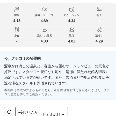
部屋
接客・サービス
ロケーション
朝食
4.18
4.39
4.34
-
夕食
温泉・お風呂
設備
清潔さ
-
4.33
4.03
4.29
クチコミのAI要約
源泉かけ流しの温泉と、客室から望むオーシャンビューの景色が
好評です。スタッフの親切な対応や、清潔に保たれた館内環境に
満足されている方が多いです。また、素泊まりで地元の飲食店を
巡る滞在スタイルも評価されています。
本要約は生成AIによるものであり、正確性や適切性は保証されません。クチ
コミ全文と併せてご確認ください。
絞り込み
おすすめ順