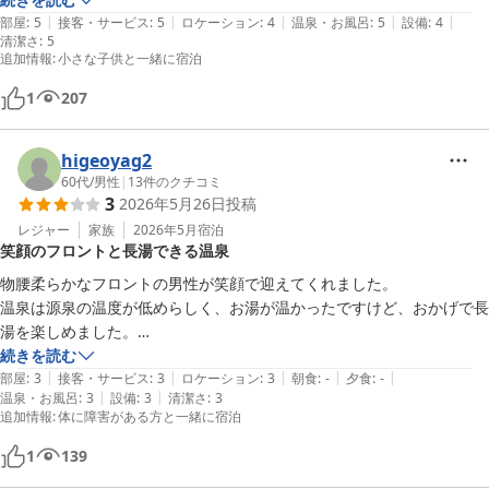
|
|
|
|
|
部屋
:
5
接客・サービス
:
5
ロケーション
:
4
温泉・お風呂
:
5
設備
:
4
清潔さ
:
5
追加情報
:
小さな子供と一緒に宿泊
1
207
higeoyag2
60代
/
男性
|
13
件のクチコミ
3
2026年5月26日
投稿
レジャー
家族
2026年5月
宿泊
笑顔のフロントと長湯できる温泉
物腰柔らかなフロントの男性が笑顔で迎えてくれました。

温泉は源泉の温度が低めらしく、お湯が温かったですけど、おかげで長
湯を楽しめました。

続きを読む
|
|
|
|
|
部屋
:
3
接客・サービス
:
3
ロケーション
:
3
朝食
:
-
夕食
:
-
|
|
温泉・お風呂
:
3
設備
:
3
清潔さ
:
3
追加情報
:
体に障害がある方と一緒に宿泊
1
139