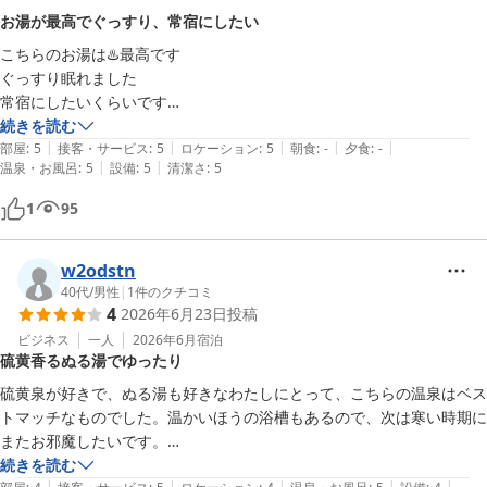
お湯が最高でぐっすり、常宿にしたい
こちらのお湯は♨️最高です

ぐっすり眠れました

常宿にしたいくらいです

ありがとうございました。
続きを読む
|
|
|
|
|
部屋
:
5
接客・サービス
:
5
ロケーション
:
5
朝食
:
-
夕食
:
-
|
|
温泉・お風呂
:
5
設備
:
5
清潔さ
:
5
1
95
w2odstn
40代
/
男性
|
1
件のクチコミ
4
2026年6月23日
投稿
ビジネス
一人
2026年6月
宿泊
硫黄香るぬる湯でゆったり
硫黄泉が好きで、ぬる湯も好きなわたしにとって、こちらの温泉はベス
トマッチなものでした。温かいほうの浴槽もあるので、次は寒い時期に
またお邪魔したいです。

建物とお部屋に関しては古さは否めず、少しトラブルがありましたが宿
続きを読む
|
|
|
|
|