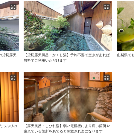
の貸切露天
【貸切露天風呂・かくし湯】予約不要で空きがあれば
山梨県で
無料でご利用いただけます
たっぷりの
【露天風呂・しびれ湯】弱い電極板により痛い箇所や
疲れている箇所をあてると刺激され楽になります