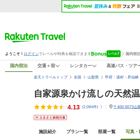
国内宿泊
交通＋宿
レンタカー
高速バス・ツア
楽天トラベルトップ
全国
山梨県
甲府・湯村・昇仙峡
自家源泉かけ流しの天然
4.13
(
2,084
件)
〒400-0073
施設紹介
プラン一覧
部屋一覧
写真・動