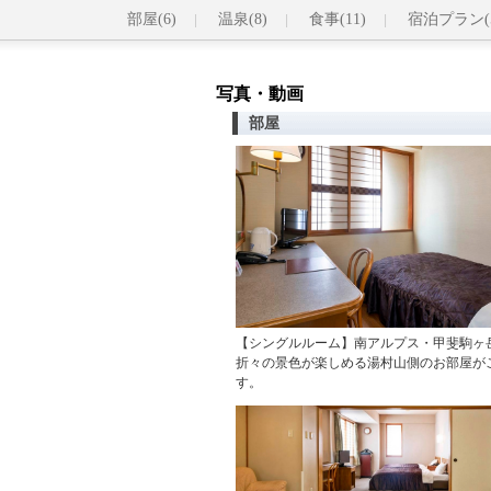
部屋(6)
温泉(8)
食事(11)
宿泊プラン(
写真・動画
部屋
【シングルルーム】南アルプス・甲斐駒ヶ
折々の景色が楽しめる湯村山側のお部屋が
す。