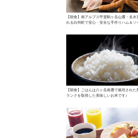
【朝食】南アルプス甲斐駒ヶ岳山麓・名水
れる白州町で安心・安全な手作りハム＆ソ
【朝食】ごはんは八ヶ岳南麓で栽培された
ランクを取得した美味しいお米です♪