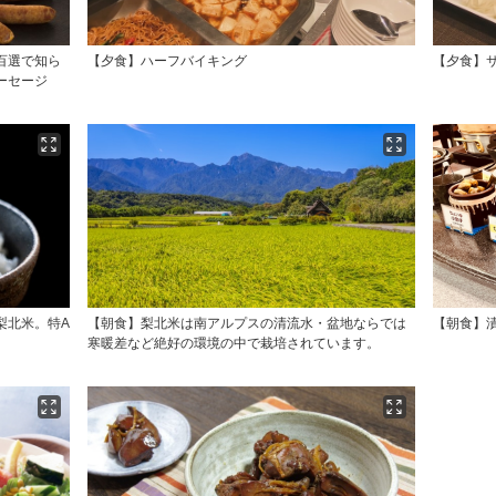
百選で知ら
【夕食】ハーフバイキング
【夕食】
ーセージ
梨北米。特A
【朝食】梨北米は南アルプスの清流水・盆地ならでは
【朝食】
寒暖差など絶好の環境の中で栽培されています。