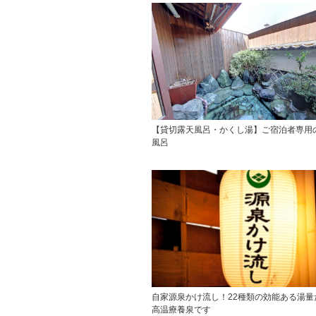
【貸切露天風呂・かくし湯】ご宿泊者専用
風呂
自家源泉かけ流し！22種類の効能ある湯量
高温療養泉です