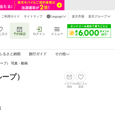
ご利用ガイド
サイトマップ
Language
楽天市場
楽天グループ
に入り
予約確認
ログイン
メニュー
ふるさと納税
旅行ガイド
その他
ープ） 写真・動画
ループ）
メルマガ
お気に入り
登録
追加
覧