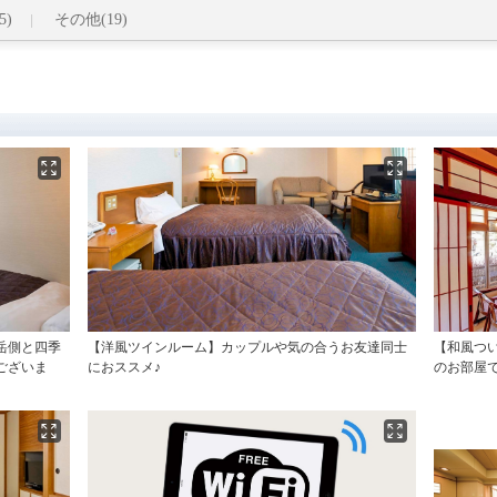
5)
その他(19)
岳側と四季
【洋風ツインルーム】カップルや気の合うお友達同士
【和風つ
ございま
におススメ♪
のお部屋