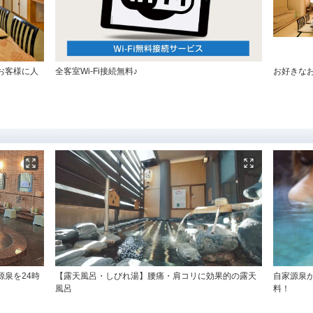
お客様に人
全客室Wi-Fi接続無料♪
お好きな
♪
泉を24時
【露天風呂・しびれ湯】腰痛・肩コリに効果的の露天
自家源泉
風呂
料！