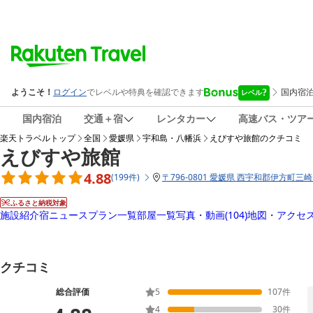
国内宿泊
交通＋宿
レンタカー
高速バス・ツア
楽天トラベルトップ
全国
愛媛県
宇和島・八幡浜
えびすや旅館
のクチコミ
えびすや旅館
4.88
(
199
件
)
〒
796-0801 愛媛県 西宇和郡伊方町三崎1
ふるさと納税対象
施設紹介
宿ニュース
プラン一覧
部屋一覧
写真・動画
(104)
地図・アクセ
クチコミ
総合評価
5
107
件
4
30
件