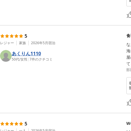
5
食
レジャー
家族
2026年5月
宿泊
な
海
あくりん1110
屋
50代
/
女性
|
7
件のクチコミ
て
部
5
Wo
レジャー
一人
2026年5月
宿泊