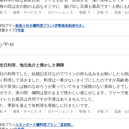
身の殻は次の朝の上品なオジヤに　揚げ出し豆腐も最高です✨人柄にも癒
|
|
|
|
|
屋
:
5
接客・サービス
:
5
ロケーション
:
5
朝食
:
5
夕食
:
5
温泉・お
宿泊プラン
姿造り付き磯料理プラン(伊勢海老刺身付き）
部屋タイプ
7号室
42
念日利用、地元魚介と懐かしさ満喫
日の利用でした。結婚記念日なのでワインの持ち込みをお願いしたら快
く料理して頂きました。料理は一番少ないタイプにしたのですが高齢者
出汁茶漬には鯵のなめろうが乗っていて今まで経験のない美味しさでし
ガラス、床の間、欄間は昔のままで懐かしい感じがします。フリーで使え
イレとお風呂は共同ですが不便はありませんでした。

|
|
|
|
|
屋
:
4
接客・サービス
:
4
ロケーション
:
3
朝食
:
5
夕食
:
5
温泉・お
宿泊プラン
スタンダード磯料理プラン「直前割」