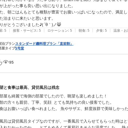
が上がった事も良い思い出になりました。

た、朝ごはんもとても種類が豊富でお腹いっぱいになったので、満足しま
た泊まりに来たいと思います。

|
|
|
|
|
屋
:
5
接客・サービス
:
5
ロケーション
:
5
朝食
:
5
夕食
:
5
温泉・お
宿泊プラン
スタンダード磯料理プラン「直前割」
部屋タイプ
5号室
95
望と食事は最高、貸切風呂は残念
部屋も綺麗で海側の部屋でしたので、眺望も楽しめました！

館の方々も親切、丁寧、笑顔  とても気持ちの良い接客でした。

食はお腹いっぱい食べれました。 魚やサザエ、鮮度抜群で美味しかった
風呂は貸切風呂タイプなのですが、一番風呂で入らせてもらった時はと
入れなかったのか、、とてもぬるくて風邪引きそうな温度でした。  熱