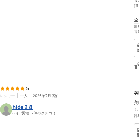
理
全
部
追
5
美
レジャー
一人
2026年7月
宿泊
美
hide２８
し
60代
/
男性
|
2
件のクチコミ
部