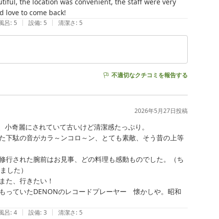
ful, the location was convenient, the staff were very 
d love to come back! 
|
|
風呂
:
5
設備
:
5
清潔さ
:
5
不適切なクチコミを報告する
2026年5月27日
投稿
風、小奇麗にされていて古いけど清潔感たっぷり。

た下駄の音がカラ～ンコロ～ン、とても素敵、そう昔の上等
修行された腕前はお見事、どの料理も感動ものでした。（ち
ました）

また、行きたい！

もっていたDENONのレコードプレーヤー　懐かしや。昭和
|
|
風呂
:
4
設備
:
3
清潔さ
:
5