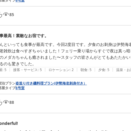
部屋タイプ
6号室
85
事最高！素敵なお宿です。
んといっても食事が最高です。今回2度目です。夕食のお刺身は伊勢海
老雑炊は食べすぎちゃいました！フェリー乗り場からすぐで夜は真っ暗
のメダカちゃんも癒されました〜スタッフの皆さんがとてもあたたかい
るのも驚きでした。
|
|
|
|
|
屋
:
5
接客・サービス
:
5
ロケーション
:
2
朝食
:
5
夕食
:
5
温泉・お
宿泊プラン
姿造り付き磯料理プラン(伊勢海老刺身付き）
部屋タイプ
6号室
88
nderful!