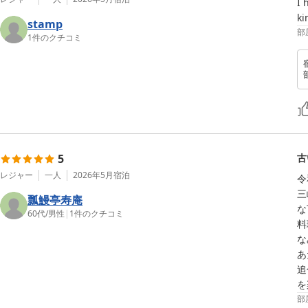
I 
ki
stamp
部
1
件のクチコミ
5
古
レジャー
一人
2026年5月
宿泊
令
三
瓢鰻亭寿庵
な
60代
/
男性
|
1
件のクチコミ
料
な
あ
追
を
部