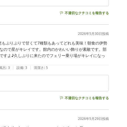
不適切なクチコミを報告する
2026年5月30日
投稿
老もぷりぷりで甘くて7種類もあってどれも美味！朝食の伊勢
なので星がキレイです。館内のかわいい飾りが素敵です。部
ですよ♪久しぶりに来たのでフェリー乗り場がキレイになっ
|
|
風呂
:
3
設備
:
3
清潔さ
:
5
不適切なクチコミを報告する
2026年5月29日
投稿