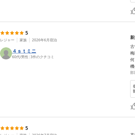
5
新
レジャー
家族
2026年6月
宿泊
古
４ｓｔミニ
梅
60代
/
男性
|
3
件のクチコミ
何
部
5
高