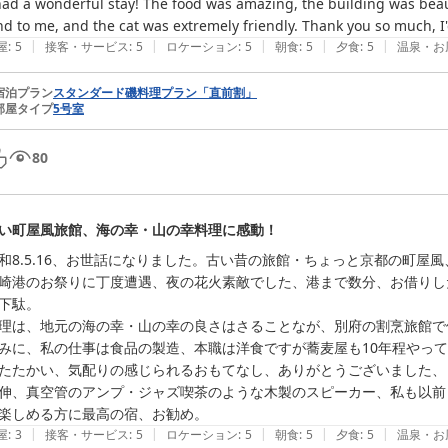
had a wonderful stay! The food was amazing, the building was beauti
nd to me, and the cat was extremely friendly. Thank you so much, I'
|
|
|
|
|
屋
:
5
接客・サービス
:
5
ロケーション
:
5
朝食
:
5
夕食
:
5
温泉・お
宿泊プラン
スタンダード磯料理プラン「直前割」
部屋タイプ
5号室
80
い町屋風旅館、海の幸・山の幸料理に感動！
和8.5.16、お世話になりました。古い昔の旅館・ちょっと京都の町屋
崎港のお祭りに丁度遭遇、夜の花火素敵でした、港まで数分、お借りし
下駄。

理は、地元の海の幸・山の幸の良さはさることなが、別府の割烹旅館で
みに、私の仕事は食品の製造、本職は洋食ですが蕎麦屋も10年程やって
たたかい、気配りの感じられるおもてなし、ありがとうございました、
伸、真空管のアンプ・ジャズ喫茶のような木製のスピーカー、私も以前
楽しめる方に最高の宿、お勧め。
|
|
|
|
|
屋
:
3
接客・サービス
:
5
ロケーション
:
5
朝食
:
5
夕食
:
5
温泉・お