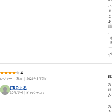
ン
ま
ま
部
4
眺
レジャー
家族
2026年5月
宿泊
お
JIROまる
旅
30代
/
男性
|
1
件のクチコミ
夕
お
を