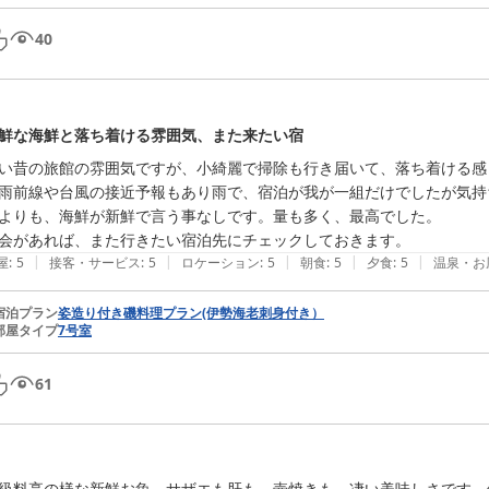
40
鮮な海鮮と落ち着ける雰囲気、また来たい宿
い昔の旅館の雰囲気ですが、小綺麗で掃除も行き届いて、落ち着ける感
雨前線や台風の接近予報もあり雨で、宿泊が我が一組だけでしたが気持
よりも、海鮮が新鮮で言う事なしです。量も多く、最高でした。

|
|
|
|
|
屋
:
5
接客・サービス
:
5
ロケーション
:
5
朝食
:
5
夕食
:
5
温泉・お
宿泊プラン
姿造り付き磯料理プラン(伊勢海老刺身付き）
部屋タイプ
7号室
61
級料亭の様な新鮮お魚　サザエも肝も　壺焼きも　凄い美味しさです　