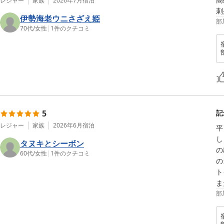
レジャー
家族
2026年7月
宿泊
刺
伊勢海老ウニさざえ姫
部
70代
/
女性
|
1
件のクチコミ
5
記
レジャー
家族
2026年6月
宿泊
平
し
タヌキとシーボン
の
60代
/
女性
|
1
件のクチコミ
の
ト
部