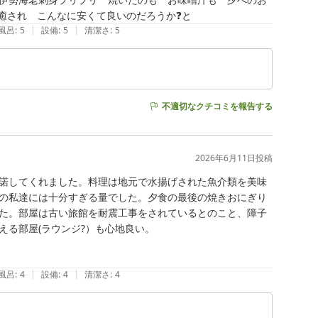
され　こんなに安くて良いのだろうか❓️と
|
|
風呂
:
5
設備
:
5
清潔さ
:
5
不適切なクチコミを報告する
2026年6月11日
投稿
諾してくれました。料理は地元で水揚げされた魚介類を美味
の私達には十分すぎる量でした。夕食の最後の焼きおにぎり
た。部屋は古い旅館を耐震工事をされているとのこと、障子
る部屋(ラウンジ?）も心地良い。

|
|
風呂
:
4
設備
:
4
清潔さ
:
4