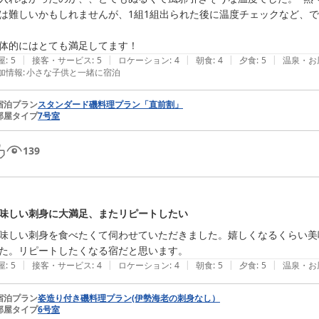
は難しいかもしれませんが、1組1組出られた後に温度チェックなど、で
体的にはとても満足してます！
|
|
|
|
|
屋
:
5
接客・サービス
:
5
ロケーション
:
4
朝食
:
4
夕食
:
5
温泉・お
加情報
:
小さな子供と一緒に宿泊
宿泊プラン
スタンダード磯料理プラン「直前割」
部屋タイプ
7号室
139
味しい刺身に大満足、またリピートしたい
味しい刺身を食べたくて伺わせていただきました。嬉しくなるくらい美
た。リピートしたくなる宿だと思います。　　
|
|
|
|
|
屋
:
5
接客・サービス
:
4
ロケーション
:
4
朝食
:
5
夕食
:
5
温泉・お
宿泊プラン
姿造り付き磯料理プラン(伊勢海老の刺身なし）
部屋タイプ
6号室