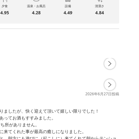
夕食
温泉・お風呂
設備
清潔さ
4.95
4.28
4.49
4.84
2026年6月27日
投稿
りましたが、快く迎えて頂いて嬉しい限りでした！

あってお酒もすすみました。

ち所がありません。

に来てくれた事が最高の癒しになりました。

と、朝方にも遊びに（起こしに）来てくれて朝からテンショ