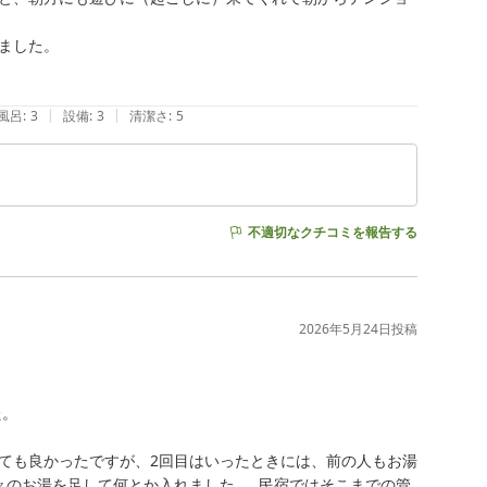
した。

|
|
風呂
:
3
設備
:
3
清潔さ
:
5
不適切なクチコミを報告する
2026年5月24日
投稿
。

ても良かったですが、2回目はいったときには、前の人もお湯
々のお湯を足して何とか入れました。  民宿ではそこまでの管