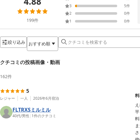
4.88
3
5
件
2
0
件
199
件
1
0
件
絞り込み
おすすめ順
クチコミの投稿画像・動画
162
件
5
料
レジャー
一人
2026年6月
宿泊
え
FLTRXSミルミル
平
40代
/
男性
|
1
件のクチコミ
料
ま
さ
他