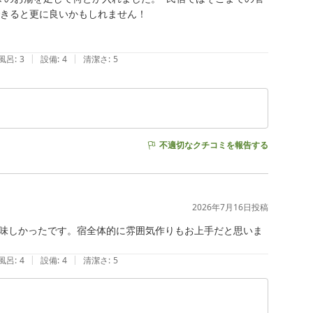
きると更に良いかもしれません！

|
|
風呂
:
3
設備
:
4
清潔さ
:
5
不適切なクチコミを報告する
2026年7月16日
投稿
味しかったです。宿全体的に雰囲気作りもお上手だと思いま
|
|
風呂
:
4
設備
:
4
清潔さ
:
5