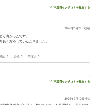
不適切なクチコミを報告する
2026年6月28日
投稿
じが良かったです。

ち良く対応していただきました。

|
|
風呂
:
5
設備
:
5
清潔さ
:
5
不適切なクチコミを報告する
2026年7月10日
投稿
伊勢海老刺身プリプリ　焼いたのも　お味噌汁も　夕べのお