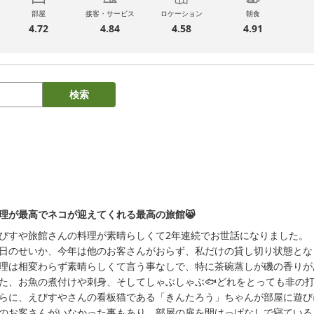
部屋
接客・サービス
ロケーション
朝食
4.72
4.84
4.58
4.91
検索
理が最高でネコが迎えてくれる最高の旅館😸
びすや旅館さんの料理が素晴らしくて2年連続でお世話になりました。

日のせいか、今年は他のお客さんがおらず、私だけの貸し切り状態とな
理は相変わらず素晴らしくて言う事なしで、特に茶碗蒸しが磯の香りが
た、お魚の煮付けや刺身、そしてしゃぶしゃぶ🐟どれをとっても非の打
らに、えびすやさんの看板猫である「きんたろう」ちゃんが部屋に遊び
のお客さんがいなかった事もあり、部屋の扉を開けっぱなしで寝ている