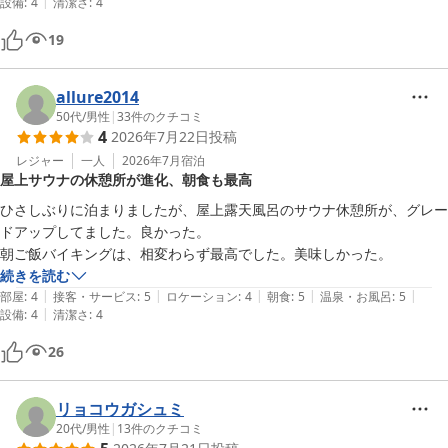
|
設備
:
4
清潔さ
:
4
19
allure2014
50代
/
男性
|
33
件のクチコミ
4
2026年7月22日
投稿
レジャー
一人
2026年7月
宿泊
屋上サウナの休憩所が進化、朝食も最高
ひさしぶりに泊まりましたが、屋上露天風呂のサウナ休憩所が、グレー
ドアップしてました。良かった。

朝ご飯バイキングは、相変わらず最高でした。美味しかった。
続きを読む
|
|
|
|
|
部屋
:
4
接客・サービス
:
5
ロケーション
:
4
朝食
:
5
温泉・お風呂
:
5
|
設備
:
4
清潔さ
:
4
26
リョコウガシュミ
20代
/
男性
|
13
件のクチコミ