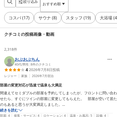
絞り込み
おすすめ順
コスパ
(
17
)
サウナ
(
8
)
スタッフ
(
19
)
大浴場
(
4
クチコミの投稿画像・動画
2,318
件
おぶおぶちん
40代
/
男性
|
8
件のクチコミ
4
2026年7月8日
投稿
レジャー
家族
2026年7月
宿泊
部屋の変更対応が迅速で温泉も大満足
間違えてセミダブルの部屋を予約してしまったが、フロントに問い合わ
せたら、すぐにツインの部屋に変更してもらえた。　部屋が空いて居た
のもあると思うが大変満足しました。

温泉も泉質も良く大変満足。男性は展望露天風呂が入れて良かった。女
続きを読む
|
|
|
|
|
性は土曜日曜にしか入れないのは可哀想だと思う。
部屋
:
4
接客・サービス
:
4
ロケーション
:
4
温泉・お風呂
:
5
設備
:
4