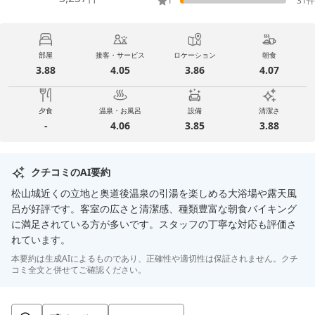
1
31
件
部屋
接客・サービス
ロケーション
朝食
3.88
4.05
3.86
4.07
夕食
温泉・お風呂
設備
清潔さ
-
4.06
3.85
3.88
クチコミのAI要約
松山城近くの立地と奥道後温泉の引湯を楽しめる大浴場や露天風
呂が好評です。客室の広さと清潔感、種類豊富な朝食バイキング
に満足されている方が多いです。スタッフの丁寧な対応も評価さ
れています。
本要約は生成AIによるものであり、正確性や適切性は保証されません。クチ
コミ全文と併せてご確認ください。