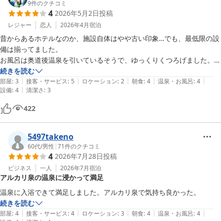
した。

9
件のクチコミ
4
2026年5月2日
投稿
夜はベッドの上で爆睡(笑)こういう時って早朝に目が覚めるんですよね
ぇ。

レジャー
恋人
2026年4月
宿泊
で早速、最上階の露天風呂、こちらも時間が時間だけに貸切状態！あり
昔からあるホテルなのか、施設自体はやや古い印象…でも、最低限の設
がたや～

備は揃ってました。

朝から幸せを感じながら朝食会場へ。。。こだわりの、、とはいうもの
お風呂は奥道後温泉を引いているそうで、ゆっくりくつろげました。

の、ちょっと焼鯖の切り身、

朝食もメニューが色々あり、少しですが郷土料理(じゃこ天とか)もあっ
続きを読む
卵焼き、出来合いのような印象もありますが、まぁまぁ、美味しくいた
|
|
|
|
|
たので嬉しかったですね。

部屋
:
3
接客・サービス
:
5
ロケーション
:
2
朝食
:
4
温泉・お風呂
:
4
|
だきました。

設備
:
4
清潔さ
:
3
何より、スタッフさん達が笑顔で対応してくださったのが、個人的に1
お惣菜の品数は結構有りますよね。腹パンのままチェックアウト。お世
番良かったです！
422
話になりました。

松山の街中では手軽に宿泊出来る貴重なホテルだと思います。

機会が有りましたら、また伺いたいと思います。有難うございました！
5497takeno
60代
/
男性
|
71
件のクチコミ
4
2026年7月28日
投稿
ビジネス
一人
2026年7月
宿泊
アルカリ泉の温泉に浸かって満足
温泉に入浴できて満足しました。アルカリ泉で気持ち良かった。
続きを読む
|
|
|
|
|
部屋
:
4
接客・サービス
:
4
ロケーション
:
3
朝食
:
4
温泉・お風呂
:
4