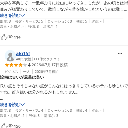
大学を卒業して、十数年ぶりに松山にやってきましたが、あの頃とは街
並みが様変わりしていて、散策しながら昔を懐かしむというのは難しく
感じたため、また松山に来るかはなんとも言えないところですが。

続きを読む
|
|
|
|
|
十数年ぶりに食べた朝食バイキングが変わらず美味しくて、嬉しく思い
部屋
:
3
接客・サービス
:
5
ロケーション
:
3
朝食
:
5
夕食
:
-
|
|
温泉・お風呂
:
-
設備
:
3
清潔さ
:
4
ました。
114
aki15f
40代
/
女性
|
111
件のクチコミ
4
2026年7月17日
投稿
ビジネス
一人
2026年7月
宿泊
設備は古いが風呂は良い
良い点とそうじゃない点がこんなにはっきりしているホテルも珍しいで
すね。好き嫌いは分かれるかもしれません。

良い点

続きを読む
|
|
|
|
|
・荷物預かってくださった方の対応はとても良かったです

部屋
:
3
接客・サービス
:
4
ロケーション
:
3
朝食
:
4
夕食
:
-
|
|
温泉・お風呂
:
5
設備
:
3
清潔さ
:
3
・お風呂素晴らしい。平日は露天風呂は男性しか使えませんが、内風呂
でも大満足。

156