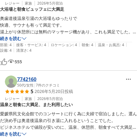
レジャー
家族
2026年5月
宿泊
大浴場と朝食ビュッフェに大満足
奥歯道後温泉引湯の大浴場もゆったりで

快適、サウナも有って満足です。

湯上がり休憩所には無料のマッサージ機があり、これも満足でした。

部屋の室内灯が少し暗いのが残念です。

続きを読む
|
|
|
|
|
フロント、レストランのスタッフも外国人を含めた皆んな対応が良いで
部屋
:
4
接客・サービス
:
4
ロケーション
:
4
朝食
:
4
温泉・お風呂
:
4
|
設備
:
4
清潔さ
:
4
す。

朝食ビュッフェはメニュー、ドリンクともに豊富で大満足でした。
555
7742160
50代
/
女性
|
7
件のクチコミ
5
2026年5月20日
投稿
レジャー
家族
2026年5月
宿泊
温泉と朝食に大満足、また利用したい
愛媛県民文化会館でのコンサートに行く為に夫婦で宿泊しました。選ん
だ決め手は奥道後温泉の引き湯に入れるということでした。

ビジネスホテルで値段が安いのに、温泉、休憩所、朝食すべて大満足で
続きを読む