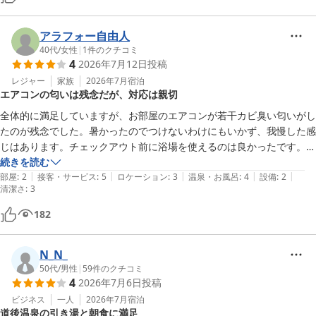
・朝食も種類そこそこあって美味しいです

気になった点

アラフォー自由人
・設備が全般古い

40代
/
女性
|
1
件のクチコミ
4
2026年7月12日
投稿
・ユニットバスのニオイがキツい、換気扇フルで回したけど改善できず

・女性大浴場入り口のカギ壊れています。至急ご確認を。

レジャー
家族
2026年7月
宿泊
エアコンの匂いは残念だが、対応は親切
・チェックアウト時の対応はあまり良くなかったです。

全体的に満足していますが、お部屋のエアコンが若干カビ臭い匂いがし
アメニティは部屋にはないですがフロントにあります。コンビニは徒歩
たのが残念でした。暑かったのでつけないわけにもいかず、我慢した感
圏内です。

じはあります。チェックアウト前に浴場を使えるのは良かったです。チ
あと領収書が手書きです。
ェックイン時も少し早めに着いてしまったのですが、受け入れてくださ
続きを読む
|
|
|
|
|
り、ありがとうございました。
部屋
:
2
接客・サービス
:
5
ロケーション
:
3
温泉・お風呂
:
4
設備
:
2
清潔さ
:
3
182
N_N_
50代
/
男性
|
59
件のクチコミ
4
2026年7月6日
投稿
ビジネス
一人
2026年7月
宿泊
道後温泉の引き湯と朝食に満足