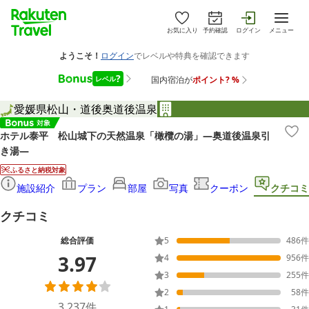
お気に入り
予約確認
ログイン
メニュー
愛媛県
松山・道後
奥道後温泉
ホテル泰平 松山城下の天然温泉「橄欖の湯」―奥道後温泉引
き湯―
ふるさと納税対象
施設紹介
プラン
部屋
写真
クーポン
クチコミ
クチコミ
総合評価
5
486
件
3.97
4
956
件
3
255
件
2
58
件
3,237
件