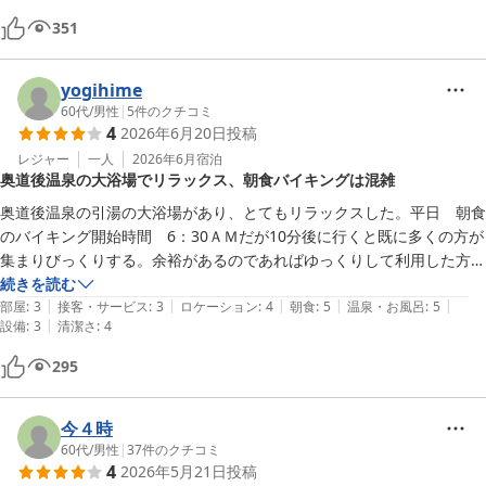
もどれもとても美味しかったです。おかずの味付けも濃すぎることなく
351
子供でも食べられました。種類も豊富でした。ブッフェのパンはパン屋
さんから取り寄せているパンのようで、それだけでも本当に幸せでし
yogihime
た。

60代
/
男性
|
5
件のクチコミ
また絶対泊まりに来たいなと思えるホテルでした。
4
2026年6月20日
投稿
レジャー
一人
2026年6月
宿泊
奥道後温泉の大浴場でリラックス、朝食バイキングは混雑
奥道後温泉の引湯の大浴場があり、とてもリラックスした。平日　朝食
のバイキング開始時間　6：30ＡＭだが10分後に行くと既に多くの方が
集まりびっくりする。余裕があるのであればゆっくりして利用した方が
良いと思った。種類も多く美味しかった。
続きを読む
|
|
|
|
|
部屋
:
3
接客・サービス
:
3
ロケーション
:
4
朝食
:
5
温泉・お風呂
:
5
|
設備
:
3
清潔さ
:
4
295
今４時
60代
/
男性
|
37
件のクチコミ
4
2026年5月21日
投稿