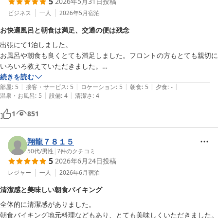
5
2026年5月31日
投稿
ビジネス
一人
2026年5月
宿泊
お快適風呂と朝食は満足、交通の便は残念
出張にて1泊しました。

お風呂や朝食も良くとても満足しました。フロントの方もとても親切に
いろいろ教えていただきました。

一般的に言えば交通の便が、イマイチなのが残念です。機会があればま
続きを読む
|
|
|
|
|
た宿泊したい宿です。
部屋
:
5
接客・サービス
:
5
ロケーション
:
5
朝食
:
5
夕食
:
-
|
|
温泉・お風呂
:
5
設備
:
4
清潔さ
:
4
1
851
翔龍７８１５
50代
/
男性
|
7
件のクチコミ
5
2026年6月24日
投稿
レジャー
一人
2026年6月
宿泊
清潔感と美味しい朝食バイキング
全体的に清潔感がありました。

朝食バイキング地元料理などもあり、とても美味しくいただきました。