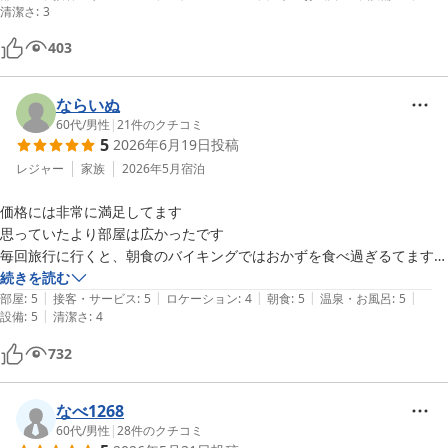
清潔さ
:
3
403
ならいぬ
60代
/
男性
|
21
件のクチコミ
5
2026年6月19日
投稿
レジャー
家族
2026年5月
宿泊
価格には非常に満足してます

思っていたより部屋は広かったです

毎回旅行に行くと、朝食のバイキングではおかずを食べ過ぎるてます
が、今回は5品+お漬物だったので体重は現状維持でした

続きを読む
|
|
|
|
|
よかったのかな

部屋
:
5
接客・サービス
:
5
ロケーション
:
4
朝食
:
5
温泉・お風呂
:
5
|
設備
:
5
清潔さ
:
4
個人的にホテルを選ぶ時、ツインルーム、大浴場（サウナ付き)、喫煙
部屋、朝食付きで一人1万円以内
732
なべ1268
60代
/
男性
|
28
件のクチコミ