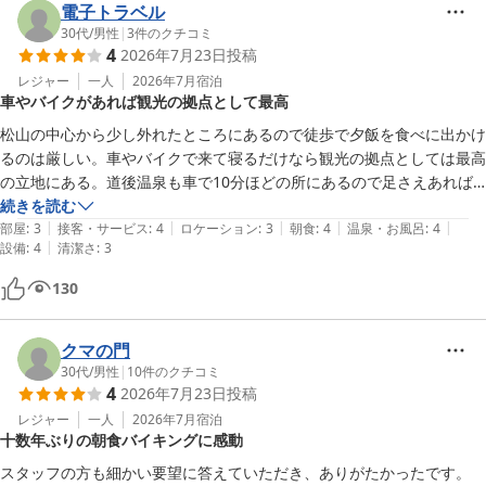
電子トラベル
格だと思います。ただ、お安いプランを利用したせいか、部屋のトイレ
30代
/
男性
|
3
件のクチコミ
のドアに大穴が開いていて、びっくりしました。どうしたらこんな穴が
4
2026年7月23日
投稿
開くのか？と主人と頭を捻ってしまいました。ドアと同色のテープくら
レジャー
一人
2026年7月
宿泊
い貼っておいて欲しかった。そして、トイレが狭い！飛行機のトイレで
車やバイクがあれば観光の拠点として最高
もこれは無いのではないか…と思ってしまうほどです。便器に座ると、
膝が正面の壁につきそう。座るのも立つのも大変でした。最上階に温泉
松山の中心から少し外れたところにあるので徒歩で夕飯を食べに出かけ
を引いていて、露天風呂（内風呂は、男女別で３階にある）があったの
るのは厳しい。車やバイクで来て寝るだけなら観光の拠点としては最高
ですが、平日は男性専用、土日のみ女性となっていて、平日宿泊の私は
の立地にある。道後温泉も車で10分ほどの所にあるので足さえあれば
入れませんでした。翌朝入りに行った主人は、「垢が沢山浮いていて、
いいホテル
続きを読む
汚かった。」と言っていました。
|
|
|
|
|
部屋
:
3
接客・サービス
:
4
ロケーション
:
3
朝食
:
4
温泉・お風呂
:
4
|
設備
:
4
清潔さ
:
3
130
クマの門
30代
/
男性
|
10
件のクチコミ
4
2026年7月23日
投稿
レジャー
一人
2026年7月
宿泊
十数年ぶりの朝食バイキングに感動
スタッフの方も細かい要望に答えていただき、ありがたかったです。
