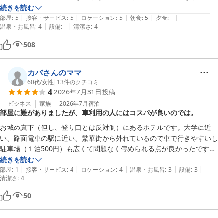
続きを読む
|
|
|
|
|
部屋
:
5
接客・サービス
:
5
ロケーション
:
5
朝食
:
5
夕食
:
-
|
|
温泉・お風呂
:
4
設備
:
-
清潔さ
:
4
508
カバさんのママ
60代
/
女性
|
13
件のクチコミ
4
2026年7月31日
投稿
ビジネス
家族
2026年7月
宿泊
部屋に難がありましたが、車利用の人にはコスパが良いのでは。
お城の真下（但し、登り口とは反対側）にあるホテルです。大学に近
い、路面電車の駅に近い、繁華街から外れているので車で行きやすいし
駐車場（１泊500円）も広くて問題なく停められる点が良かったです。
ホテル自体は、かなり年月が経っているのか古かったです。ですが、必
続きを読む
|
|
|
|
|
要なところにはちゃんと手を入れているように見受けられました。そし
部屋
:
1
接客・サービス
:
4
ロケーション
:
4
温泉・お風呂
:
3
設備
:
3
清潔さ
:
4
て、朝食が良かったです！バイキング形式でしたが、朝から、きちんと
作った料理が並んでいて感激！しました。特に、里芋を使った地元の料
50
理、美味しかったです。（自分で作ってみようと思っても、味付けが再
現できそうにないところが郷土料理の良いところ？）これで千円は、破