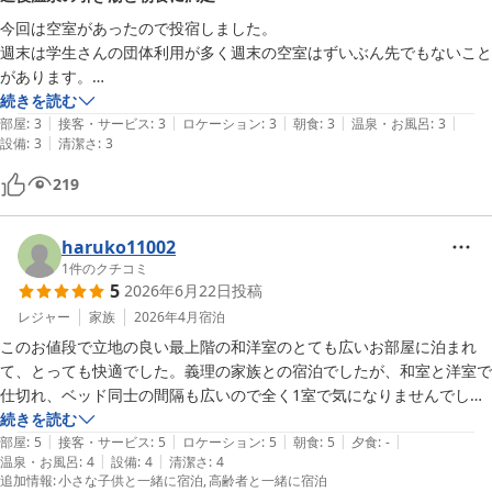
今回は空室があったので投宿しました。

週末は学生さんの団体利用が多く週末の空室はずいぶん先でもないこと
があります。

道後温泉の引き湯も楽しめますし、朝食も品数が多く満足です。

続きを読む
|
|
|
|
|
部屋は古さは感じますが清掃は行き届いています。

部屋
:
3
接客・サービス
:
3
ロケーション
:
3
朝食
:
3
温泉・お風呂
:
3
|
設備
:
3
清潔さ
:
3
二輪車でくるかたは、道路から見えない建物の下の奥まった駐車場の利
用ができるので安心でしょう。
219
haruko11002
1
件のクチコミ
5
2026年6月22日
投稿
レジャー
家族
2026年4月
宿泊
このお値段で立地の良い最上階の和洋室のとても広いお部屋に泊まれ
て、とっても快適でした。義理の家族との宿泊でしたが、和室と洋室で
仕切れ、ベッド同士の間隔も広いので全く1室で気になりませんでし
た。

続きを読む
|
|
|
|
|
どうしても古いホテルですので新しくはありませんが隅々までお掃除が
部屋
:
5
接客・サービス
:
5
ロケーション
:
5
朝食
:
5
夕食
:
-
|
|
温泉・お風呂
:
4
設備
:
4
清潔さ
:
4
行き届いていました。

追加情報
:
小さな子供と一緒に宿泊
高齢者と一緒に宿泊
入り口のドアも日本庭園のような雰囲気で豪華でした。朝食のブッフェ