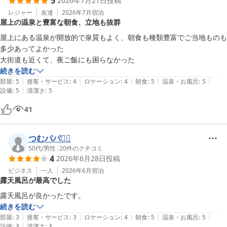
5
2026年7月21日
投稿
レジャー
友達
2026年7月
宿泊
屋上の温泉と豊富な朝食、立地も抜群
屋上にある温泉が開放的で泉質もよく、朝食も種類豊富でご当地ものも
多少あってよかった

大街道も近くて、夜ご飯にも困らなかった
続きを読む
|
|
|
|
|
部屋
:
5
接客・サービス
:
4
ロケーション
:
4
朝食
:
5
温泉・お風呂
:
5
|
設備
:
5
清潔さ
:
5
41
つむパパ🙆‍♀️
50代
/
男性
|
20
件のクチコミ
4
2026年6月28日
投稿
ビジネス
一人
2026年6月
宿泊
露天風呂が最高でした
露天風呂が良かったです。
続きを読む
|
|
|
|
|
部屋
:
3
接客・サービス
:
3
ロケーション
:
4
朝食
:
5
温泉・お風呂
:
5
|
設備
:
3
清潔さ
:
3