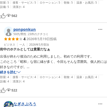
|
|
|
|
|
部屋
:
5
接客・サービス
:
5
ロケーション
:
5
朝食
:
5
温泉・お風呂
:
5
|
設備
:
5
清潔さ
:
4
562
ponponkun
50代
/
男性
|
23
件のクチコミ
4
2026年5月19日
投稿
ビジネス
一人
2026年5月
宿泊
街中のホテルとしては貴重だなぁ
出張が終わり後泊のために利用しました。初めての利用です。

このところ「昭和」な宿に縁が多く、今回もそんな雰囲気、個人的には
好きなのですが。

さてフロントの受付、一通り説明をいただきお部屋へ。シンプルなビジ
続きを読む
|
|
|
|
|
ネスホテルのそれ。

部屋
:
4
接客・サービス
:
4
ロケーション
:
4
朝食
:
4
温泉・お風呂
:
4
|
設備
:
4
清潔さ
:
4
清掃もきちんとなされていて不便さは感じません。ここは大浴場と露天
風呂がウリ。

522
行かない訳が無いですよねぇ。そこまで大きくない大浴場ではあります
が、

時間によっては貸切状態！時間を見計らって何回か入浴。満喫いたしま
なぎさぶろう