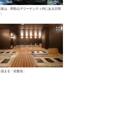
温泉は、和歌山マリーナシティ内にある日帰
す。
ら温まる「岩盤浴」