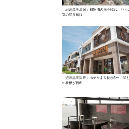
「紀州黒潮温泉」和歌浦の海を臨む、地元
気の温泉施設
「紀州黒潮温泉」ホテルより徒歩3分、温
の看板が目印