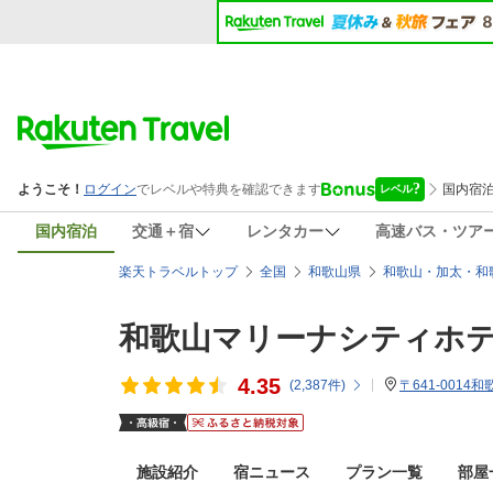
国内宿泊
交通＋宿
レンタカー
高速バス・ツア
楽天トラベルトップ
全国
和歌山県
和歌山・加太・和
和歌山マリーナシティホ
4.35
(
2,387
件)
〒641-0014
施設紹介
宿ニュース
プラン一覧
部屋