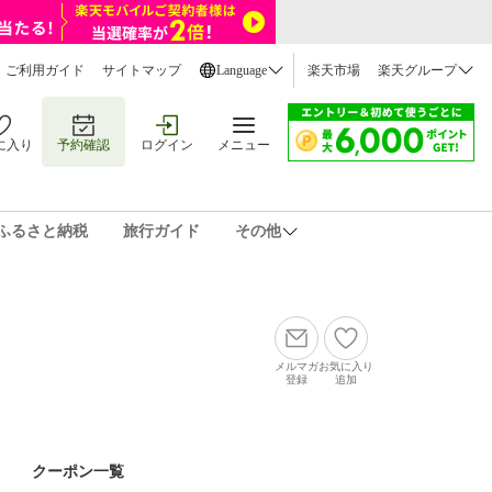
ご利用ガイド
サイトマップ
Language
楽天市場
楽天グループ
に入り
予約確認
ログイン
メニュー
ふるさと納税
旅行ガイド
その他
メルマガ
お気に入り
登録
追加
クーポン一覧