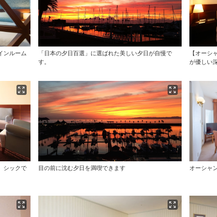
インルーム
「日本の夕日百選」に選ばれた美しい夕日が自慢で
【オーシ
す。
が優しい
】シックで
目の前に沈む夕日を満喫できます
オーシャ