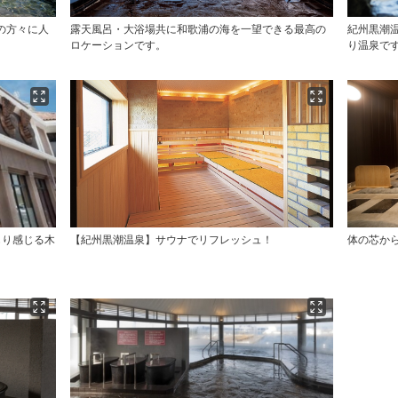
の方々に人
露天風呂・大浴場共に和歌浦の海を一望できる最高の
紀州黒潮
ロケーションです。
り温泉で
もり感じる木
【紀州黒潮温泉】サウナでリフレッシュ！
体の芯か