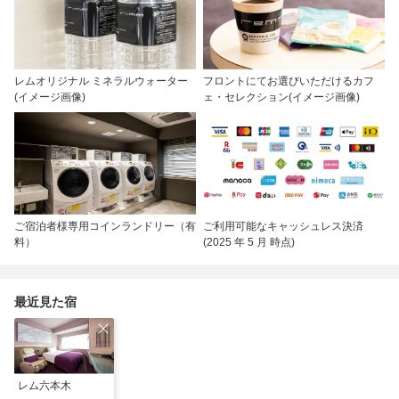
レムオリジナル ミネラルウォーター
フロントにてお選びいただけるカフ
(イメージ画像)
ェ・セレクション(イメージ画像)
ご宿泊者様専用コインランドリー（有
ご利用可能なキャッシュレス決済
料）
(2025 年 5 月 時点)
最近見た宿
レム六本木