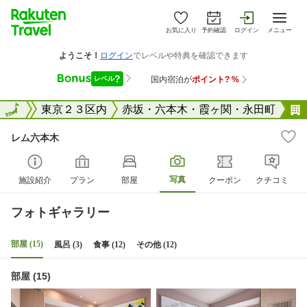
お気に入り
予約確認
ログイン
メニュー
東京都
全国
東京２３区内
赤坂・六本木・霞ヶ関・永田町
レム六本木
写真
施設紹介
プラン
部屋
クーポン
クチコミ
フォトギャラリー
部屋 (15)
風呂 (3)
食事 (12)
その他 (12)
部屋 (15)