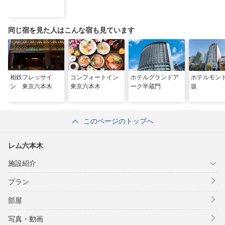
同じ宿を見た人はこんな宿も見ています
相鉄フレッサイ
コンフォートイン
ホテルグランドア
ホテルモン
ン 東京六本木
東京六本木
ーク半蔵門
坂
このページのトップへ
レム六本木
施設紹介
プラン
部屋
写真・動画