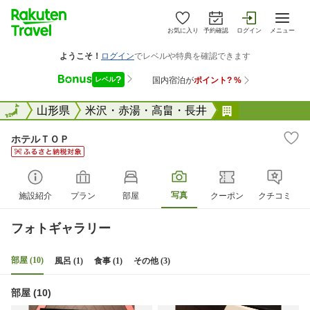
お気に入り
予約確認
ログイン
メニュー
全国
全国
山形県
米沢・赤湯・高畠・長井
ホテルＴＯＰ
ホテルＴＯＰ
写真
施設紹介
プラン
部屋
クーポン
クチコミ
フォトギャラリー
部屋 (10)
風呂 (1)
食事 (1)
その他 (3)
部屋 (10)