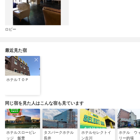
ロビー
最近見た宿
ホテルＴＯＰ
同じ宿を見た人はこんな宿も見ています
ホテルスロービレ
タスパークホテル
ホテルセレクトイ
ホテル ウ
ッジ 飯豊
長井
ン古川
リー的場