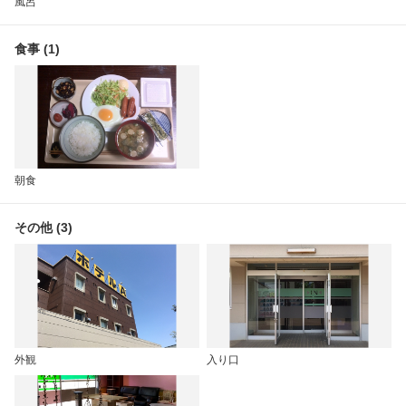
風呂
食事 (1)
朝食
その他 (3)
外観
入り口