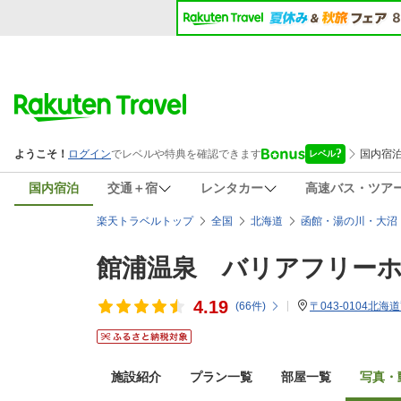
国内宿泊
交通＋宿
レンタカー
高速バス・ツア
楽天トラベルトップ
全国
北海道
函館・湯の川・大沼
館浦温泉 バリアフリー
4.19
(
66
件)
〒043-0104北海
施設紹介
プラン一覧
部屋一覧
写真・動