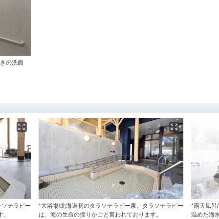
付きの洗面
ラソテラピー
*大浴場/北海道初のタラソテラピー泉。タラソテラピー
*露天風呂
す。
は、海の生命の揺りかごと言われております。
温めた海