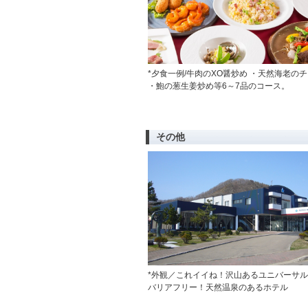
*夕食一例/牛肉のXO醤炒め ・天然海老の
・鮑の葱生姜炒め等6～7品のコース。
その他
*外観／これイイね！沢山あるユニバーサル
バリアフリー！天然温泉のあるホテル