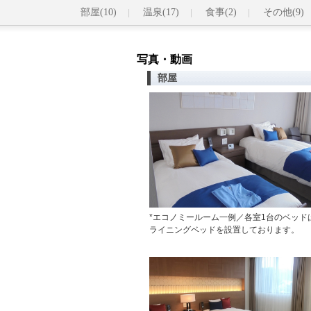
部屋(10)
温泉(17)
食事(2)
その他(9)
写真・動画
部屋
*エコノミールーム一例／各室1台のベッド
ライニングベッドを設置しております。