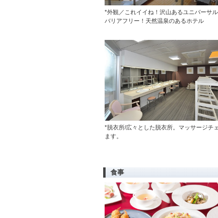
*外観／これイイね！沢山あるユニバーサル
バリアフリー！天然温泉のあるホテル
*脱衣所/広々とした脱衣所。マッサージチ
ます。
食事