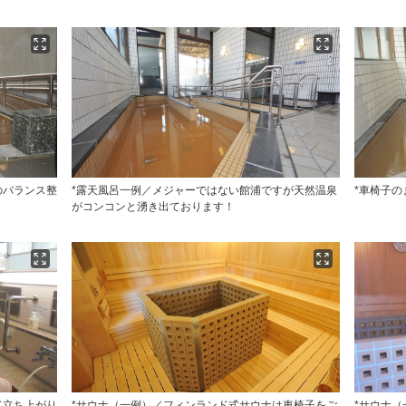
のバランス整
*露天風呂一例／メジャーではない館浦ですが天然温泉
*車椅子
がコンコンと湧き出ております！
て立ち上がり
*サウナ（一例）／フィンランド式サウナは車椅子をご
*サウナ