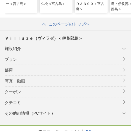
ー＜宮古島＞
久松＜宮古島＞
ＤＡ３９０＜宮古
島・伊良部
島＞
部島＞
このページのトップへ
Ｖｉｌｌａｚｅ（ヴィラゼ）＜伊良部島＞
施設紹介
プラン
部屋
写真・動画
クーポン
クチコミ
その他の情報（PCサイト）