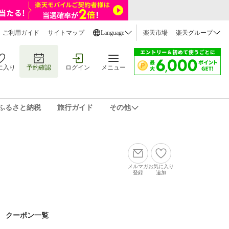
ご利用ガイド
サイトマップ
Language
楽天市場
楽天グループ
に入り
予約確認
ログイン
メニュー
ふるさと納税
旅行ガイド
その他
メルマガ
お気に入り
登録
追加
クーポン一覧