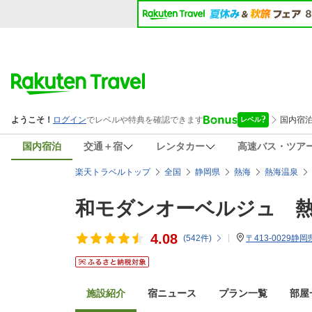
国内宿泊
交通＋宿
レンタカー
高速バス・ツア
楽天トラベルトップ
全国
静岡県
熱海
熱海温泉
和モダンオーベルジュ 
4.08
(
542
件)
〒413-0029静
施設紹介
宿ニュース
プラン一覧
部屋