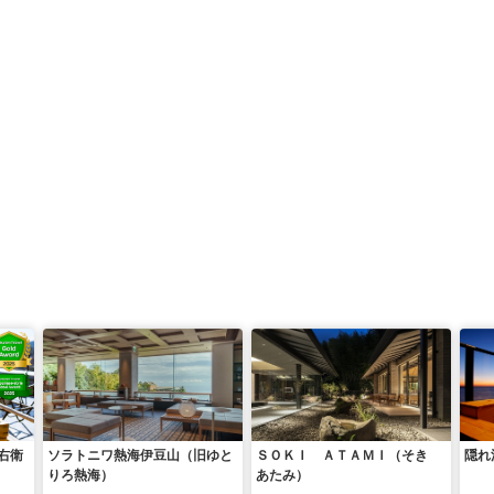
右衛
ソラトニワ熱海伊豆山（旧ゆと
ＳＯＫＩ ＡＴＡＭＩ（そき
隠れ
りろ熱海）
あたみ）