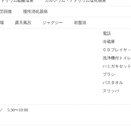
ナトリウム硫酸塩泉
カルシウム・ナトリウム塩化物泉
労回復
慢性消化器病
場
露天風呂
ジャグジー
岩盤浴
電話
ト
冷蔵庫
ＣＤプレイヤ
洗浄機付トイ
ハミガキセッ
ブラシ
バスタオル
スリッパ
 ／ 5:30〜10:00