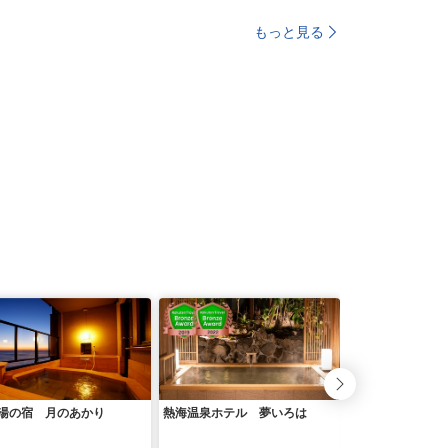
もっと見る
湯の宿 月のあかり
熱海温泉ホテル 夢いろは
熱海温泉 月の栖
テル