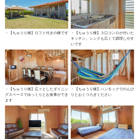
・【ちゅうり棟】ロフト付きの棟です
・【ちゅうり棟】３口コンロが付いた
キッチン。シンクも広くて調理しやす
いです
・【ちゅうり棟】広々としたダイニン
・【ちゅうり棟】ハンモックでのんび
グスペースでゆっくりとお食事ができ
りとおくつろぎください
ます