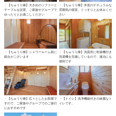
・【ちゅうり棟】大きめのソファーと
・【ちゅうり棟】木造のナチュラルな
テーブルを設置、ご家族やグループで
雰囲気の寝室。ぐっすりとお休みくだ
ゆったりとお過ごしください
さい
・【ちゅうり棟】シャワールーム前に
・【ちゅうり棟】洗面所に乾燥機付き
鏡台がございます
洗濯機を完備しているので、連泊にも
便利です
・【ちゅうり棟】広々としたお部屋で
・【トイレ】洗浄機能付きの綺麗なト
すので、ご家族やグループでのご旅行
イレです。
におすすめです