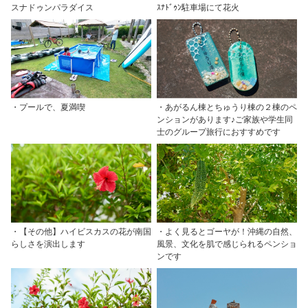
スナドゥンパラダイス
ｽﾅﾄﾞｩﾝ駐車場にて花火
・プールで、夏満喫
・あがるん棟とちゅうり棟の２棟のペ
ンションがあります♪ご家族や学生同
士のグループ旅行におすすめです
・【その他】ハイビスカスの花が南国
・よく見るとゴーヤが！沖縄の自然、
らしさを演出します
風景、文化を肌で感じられるペンショ
ンです