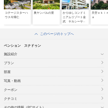
コテージスターハ
奥ヤンバルの里
かりゆしコンドミ
天空ｏｋｉ
ウス今帰仁
ニアムリゾート金
ａ
武 ヤカシーサイ
ド
このページのトップへ
ペンション スナドゥン
施設紹介
プラン
部屋
写真・動画
クーポン
クチコミ
その他の情報（PCサイト）