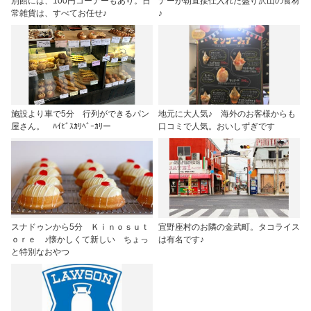
別館には、100円コーナーもあり。日
ナーが朝直接仕入れた盛り沢山の食材
常雑貨は、すべてお任せ♪
♪
施設より車で5分 行列ができるパン
地元に大人気♪ 海外のお客様からも
屋さん。 ﾊｲﾋﾞｽｶﾘﾍﾞｰｶﾘー
口コミで人気。おいしずぎです
スナドゥンから5分 Ｋｉｎｏｓｕｔ
宜野座村のお隣の金武町。タコライス
ｏｒｅ ♪懐かしくて新しい ちょっ
は有名です♪
と特別なおやつ