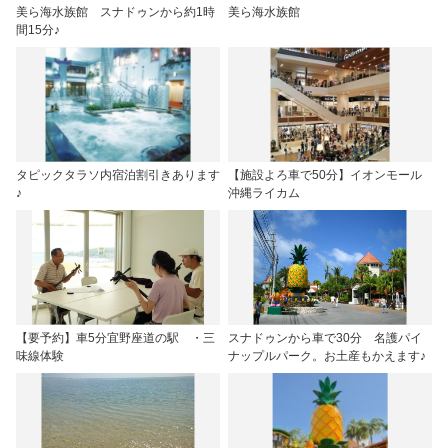
美ら海水族館 スナドゥンから約1時
美ら海水族館
間15分♪
タピックタラソ内宿泊割引きあります
【施設よろ車で50分】イオンモール
♪
沖縄ライカム
【要予約】車5分宜野座道の駅 ・三
スナドゥンから車で30分 名護パイ
味線体験
ナップルパーク。お土産もかえます♪