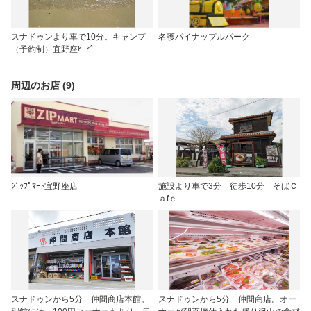
スナドゥンより車で10分。キャンプ
名護パイナップルパーク
（予約制）宜野座ﾋｰﾋﾟｰ
周辺のお店 (9)
ｼﾞｯﾌﾟﾏｰﾄ宜野座店
施設より車で3分 徒歩10分 そばＣ
ａfｅ
スナドゥンから5分 仲間商店本館。
スナドゥンから5分 仲間商店。オー