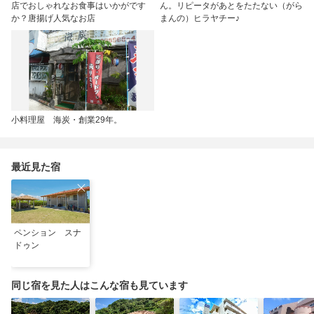
店でおしゃれなお食事はいかがです
ん。リピータがあとをたたない（がら
か？唐揚げ人気なお店
まんの）ヒラヤチー♪
小料理屋 海炭・創業29年。
最近見た宿
ペンション スナ
ドゥン
同じ宿を見た人はこんな宿も見ています