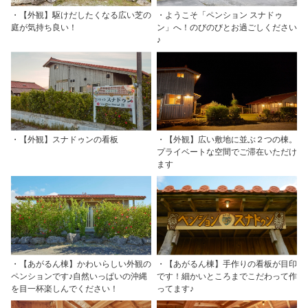
・【外観】駆けだしたくなる広い芝の
・ようこそ「ペンション スナドゥ
庭が気持ち良い！
ン」へ！のびのびとお過ごしください
♪
・【外観】スナドゥンの看板
・【外観】広い敷地に並ぶ２つの棟。
プライベートな空間でご滞在いただけ
ます
・【あがるん棟】かわいらしい外観の
・【あがるん棟】手作りの看板が目印
ペンションです♪自然いっぱいの沖縄
です！細かいところまでこだわって作
を目一杯楽しんでください！
ってます♪