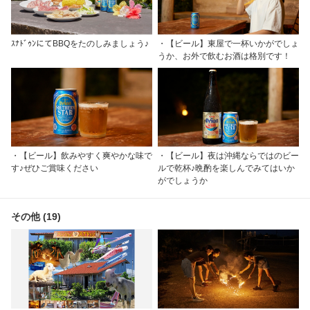
ｽﾅﾄﾞｩﾝにてBBQをたのしみましょう♪
・【ビール】東屋で一杯いかがでしょ
うか、お外で飲むお酒は格別です！
・【ビール】飲みやすく爽やかな味で
・【ビール】夜は沖縄ならではのビー
す♪ぜひご賞味ください
ルで乾杯♪晩酌を楽しんでみてはいか
がでしょうか
その他 (19)