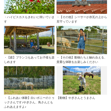
・ハイビスカスもきれいに咲いていま
・【その他】シーサーが赤瓦の上から
す
見守っています
・【庭】ブランコもあってお子様も楽
・【その他】動物たちと触れ合える、
しめます
貴重な体験をお楽しみください
・【ふれあい体験】白いポニーのトゥ
【動物】やぎさんとうまさん
ックさんです♪やぎさん、鳥さんとも
ふれあえますよ♪