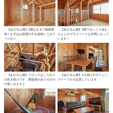
・【あがるん棟】2階はまるで秘密基
・【あがるん棟】2階でゆっくり休む
地！まずはお部屋の中を探検してみて
もよしのプライベートな空間になって
ください
います！
・【あがるん棟】リビングはこだわり
・【あがるん棟】4人掛けのダイニン
の吹き抜けです、開放感がありのびの
グテーブルを設置しています
び過ごせますよ