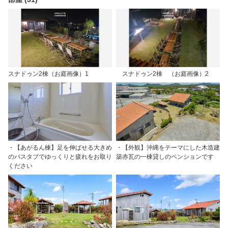
スナドゥン2棟（お庭画像）1
スナドゥン2棟 （お庭画像）2
・【あがるん棟】足を伸ばせる大きめ
・【外観】沖縄をテーマにした木造建
のバスタブでゆっくりと疲れをお取り
築赤瓦の一棟貸しのペンションです
ください