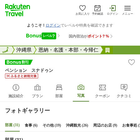
お気に入り
予約確認
ログイン
メニュー
全国
全国
沖縄県
恩納・名護・本部・今帰仁
ペンション
ペンション スナドゥン
写真
施設紹介
プラン
部屋
クーポン
クチコミ
フォトギャラリー
部屋 (31)
食事 (6)
その他 (19)
沖縄観光 (26)
周辺のお店 (9)
お食事処 (5
部屋 (31)