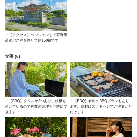
・【アクセス】ペンションまで宜野座
高速バス停を降りて約150mです
食事 (6)
・【BBQ】グリルが2つあり、鉄板も
・【BBQ】有料のBBQプランもあり
付いているので複数の調理も同時にで
ます。食材はスナドゥンでご注文いた
きます
だけます