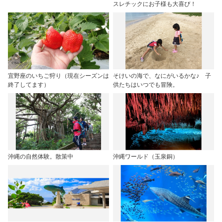
スレチックにお子様も大喜び！
宜野座のいちご狩り（現在シーズンは
そけいの海で、なにがいるかな♪ 子
終了してます）
供たちはいつでも冒険。
沖縄の自然体験。散策中
沖縄ワールド（玉泉銅）