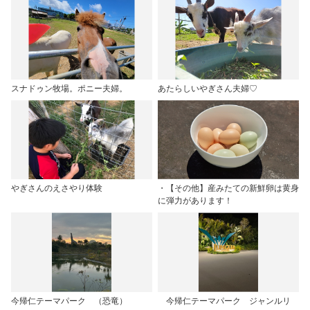
スナドゥン牧場。ポニー夫婦。
あたらしいやぎさん夫婦♡
やぎさんのえさやり体験
・【その他】産みたての新鮮卵は黄身
に弾力があります！
今帰仁テーマパーク （恐竜）
今帰仁テーマパーク ジャンルリ