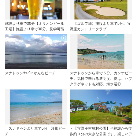
施設より車で30分【オリオンビール
【ゴルフ場】施設より車で5分。宜
工場】施設より車で30分。見学可能
野座カントリークラブ
スナドゥンｻｯﾌﾟinかんなビーチ
スナドゥンから車で５分。カンナビー
チ。気軽で来れる透明度。夏は、ハブ
クラゲネットも対応。海水浴◎
スナドゥンより車で5分 漢那ビー
・【宜野座村農村公園】当施設から徒
チ
歩約３分の大きな公園です、楽しいア