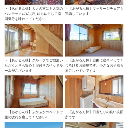
・【あがるん棟】大人の方にも人気の
・【あがるん棟】マッサージチェアも
ハンモック♪のんびりゆらゆらして南
完備しています
国気分を味わってください
・【あがるん棟】グループでご宿泊い
・【あがるん棟】自由に寝そべってく
ただくときも安心！扉付きのベッドル
つろげるお部屋です、小さなお子様も
ームがございます
過ごしやすいですよ
・【あがるん棟】ふかふかのベッドで
・【あがるん棟】日当たりの良い洗面
旅の疲れを癒してください♪
所です