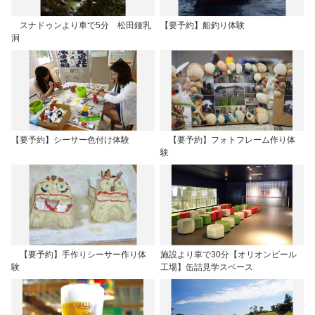
スナドゥンより車で5分 松田鍾乳
【要予約】船釣り体験
洞
【要予約】シーサー色付け体験
【要予約】フォトフレーム作り体
験
【要予約】手作りシーサー作り体
施設より車で30分【オリオンビール
験
工場】缶詰見学スペース