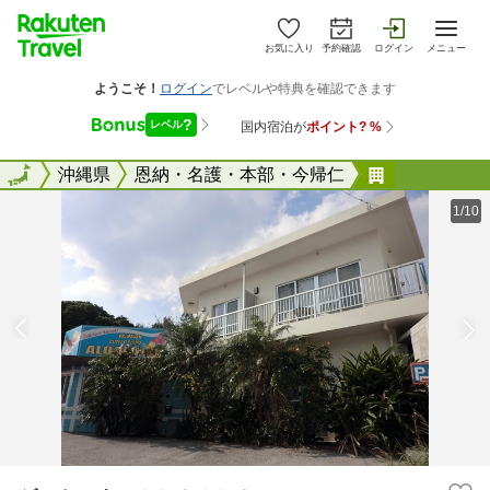
お気に入り
予約確認
ログイン
メニュー
全国
全国
沖縄県
恩納・名護・本部・今帰仁
ゲストハウ
1/10