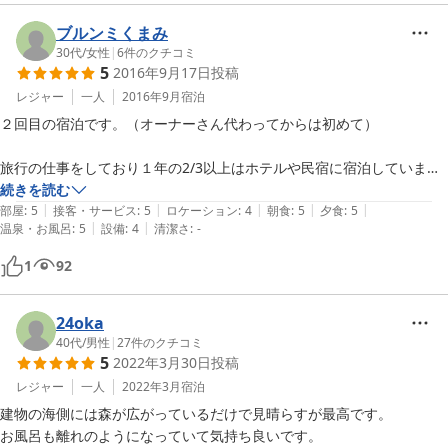
一番は、癒されました。

ブルンミくまみ
お食事も美味しく

30代
/
女性
|
6
件のクチコミ
5
2016年9月17日
投稿
地魚のお刺身も新鮮で

とてもおいしかったです。

レジャー
一人
2016年9月
宿泊
２回目の宿泊です。（オーナーさん代わってからは初めて）

屋久島に行く際はぜひまた

オーナーに会いに

旅行の仕事をしており１年の2/3以上はホテルや民宿に宿泊しています
泊まりに行かせていただきます。
が

続きを読む
|
|
|
|
|
今まで宿泊した宿で、一番美味しい食事でした。

部屋
:
5
接客・サービス
:
5
ロケーション
:
4
朝食
:
5
夕食
:
5
|
|
温泉・お風呂
:
5
設備
:
4
清潔さ
:
-
あんなに美味しく調理された茶美豚は初めてで、豚も本望だと思いま
す。

1
92
ごはんもパンもふっくらホクホクで、涙が出る程にいいお味でした。

お部屋の五右衛門風呂も気持ちよかったです。

24oka
今度は家族を連れて宿泊したいです。

40代
/
男性
|
27
件のクチコミ
5
2022年3月30日
投稿
ありがとうございました。
レジャー
一人
2022年3月
宿泊
建物の海側には森が広がっているだけで見晴らすが最高です。

お風呂も離れのようになっていて気持ち良いです。
