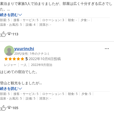
素泊まりで家族5人で泊まりましたが、部屋は広く十分すぎる広さでし
た。

キッチンが充実していて、十分調理ができる環境です。

続きを読む
|
|
|
|
|
お風呂はごえもん風呂でお湯を替えるのに時間がかからず良かったと思
部屋
:
5
接客・サービス
:
5
ロケーション
:
3
朝食
:
-
夕食
:
-
|
|
温泉・お風呂
:
5
設備
:
4
清潔さ
:
-
います。

屋久島で観光するのには少し不便な場所ではありますが、島自体小さい
113
yuurinchi
20代
/
女性
|
1
件のクチコミ
5
2022年10月6日
投稿
レジャー
一人
2022年9月
宿泊
はじめての宿泊でした。

登山と観光をしましたが

登山プランを

続きを読む
|
|
|
|
|
晩酌と共に考えてくれたり、

部屋
:
5
接客・サービス
:
5
ロケーション
:
5
朝食
:
5
夕食
:
5
|
|
温泉・お風呂
:
5
設備
:
5
清潔さ
:
-
登山中の元気の出るおやつを

持たせてくれたりと

105
オーナーの優しさに
