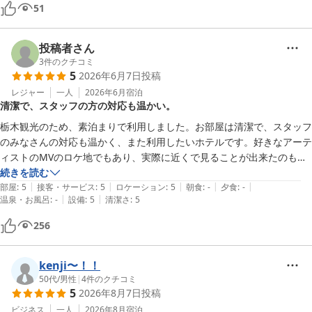
51
投稿者さん
3
件のクチコミ
5
2026年6月7日
投稿
レジャー
一人
2026年6月
宿泊
清潔で、スタッフの方の対応も温かい。
栃木観光のため、素泊まりで利用しました。お部屋は清潔で、スタッフ
のみなさんの対応も温かく、また利用したいホテルです。好きなアーテ
ィストのMVのロケ地でもあり、実際に近くで見ることが出来たのも嬉
しかったです。
続きを読む
|
|
|
|
|
部屋
:
5
接客・サービス
:
5
ロケーション
:
5
朝食
:
-
夕食
:
-
|
|
温泉・お風呂
:
-
設備
:
5
清潔さ
:
5
256
kenji〜！！
50代
/
男性
|
4
件のクチコミ
5
2026年8月7日
投稿
ビジネス
一人
2026年8月
宿泊