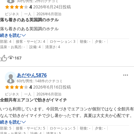
30代
/
男性
|
2
件のクチコミ
4
2026年6月24日
投稿
ビジネス
一人
2026年6月
宿泊
落ち着きのある英国調のホテル
落ち着きのある英国調のホテル
続きを読む
|
|
|
|
|
部屋
:
4
接客・サービス
:
4
ロケーション
:
3
朝食
:
-
夕食
:
-
|
|
温泉・お風呂
:
-
設備
:
4
清潔さ
:
4
167
あだやん5876
60代
/
男性
|
148
件のクチコミ
4
2026年6月16日
投稿
ビジネス
一人
2026年6月
宿泊
全館共有エアコンで効きがイマイチ
いつも利用しています。今回気づきでエアコンが個別ではなく全館共有
なんで効きがイマイチで少し暑かったです。真夏は大丈夫か心配です。
続きを読む
|
|
|
|
|
部屋
:
5
接客・サービス
:
5
ロケーション
:
5
朝食
:
-
夕食
:
-
|
|
温泉・お風呂
:
5
設備
:
4
清潔さ
:
5