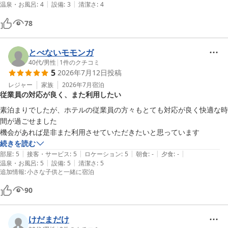
|
|
温泉・お風呂
:
4
設備
:
3
清潔さ
:
4
78
とべないモモンガ
40代
/
男性
|
1
件のクチコミ
5
2026年7月12日
投稿
レジャー
家族
2026年7月
宿泊
従業員の対応が良く、また利用したい
素泊まりでしたが、ホテルの従業員の方々もとても対応が良く快適な時
間が過ごせました

機会があれば是非また利用させていただきたいと思っています
続きを読む
|
|
|
|
|
部屋
:
5
接客・サービス
:
5
ロケーション
:
5
朝食
:
-
夕食
:
-
|
|
温泉・お風呂
:
5
設備
:
5
清潔さ
:
5
追加情報
:
小さな子供と一緒に宿泊
90
けだまだけ