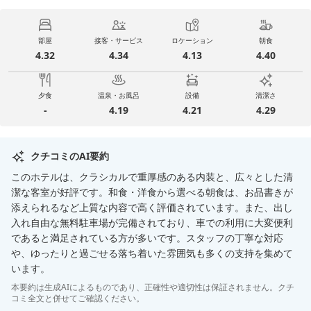
部屋
接客・サービス
ロケーション
朝食
4.32
4.34
4.13
4.40
夕食
温泉・お風呂
設備
清潔さ
-
4.19
4.21
4.29
クチコミのAI要約
このホテルは、クラシカルで重厚感のある内装と、広々とした清
潔な客室が好評です。和食・洋食から選べる朝食は、お品書きが
添えられるなど上質な内容で高く評価されています。また、出し
入れ自由な無料駐車場が完備されており、車での利用に大変便利
であると満足されている方が多いです。スタッフの丁寧な対応
や、ゆったりと過ごせる落ち着いた雰囲気も多くの支持を集めて
います。
本要約は生成AIによるものであり、正確性や適切性は保証されません。クチ
コミ全文と併せてご確認ください。