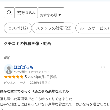
絞り込み
おすすめ順
コスパ
(
12
)
スタッフの対応
(
22
)
ルームサービス
(
クチコミの投稿画像・動画
65
件
ほぱぱっち
50代
/
男性
|
11
件のクチコミ
5
2026年6月4日
投稿
ビジネス
一人
2026年6月
宿泊
静かな空間でゆっくり過ごせる豪華なホテル
落ち着いた雰囲気でとてもゆっくりできました。

仕事で泊まるにはもったいない豪華な雰囲気で、静かな時を過ごせまし
た。
