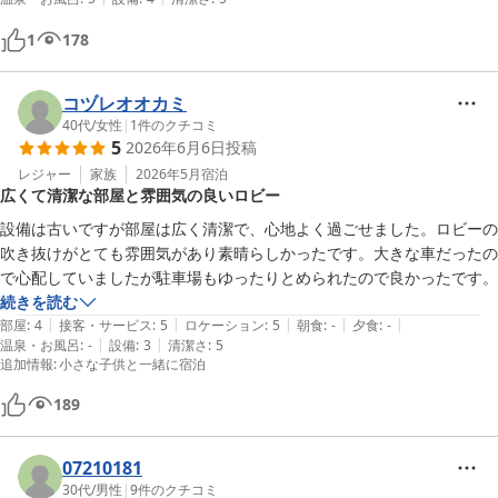
1
178
コヅレオオカミ
40代
/
女性
|
1
件のクチコミ
5
2026年6月6日
投稿
レジャー
家族
2026年5月
宿泊
広くて清潔な部屋と雰囲気の良いロビー
設備は古いですが部屋は広く清潔で、心地よく過ごせました。ロビーの
吹き抜けがとても雰囲気があり素晴らしかったです。大きな車だったの
で心配していましたが駐車場もゆったりとめられたので良かったです。
続きを読む
|
|
|
|
|
部屋
:
4
接客・サービス
:
5
ロケーション
:
5
朝食
:
-
夕食
:
-
|
|
温泉・お風呂
:
-
設備
:
3
清潔さ
:
5
追加情報
:
小さな子供と一緒に宿泊
189
07210181
30代
/
男性
|
9
件のクチコミ