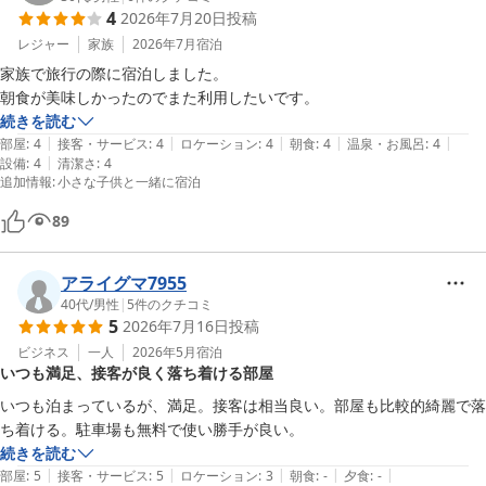
4
2026年7月20日
投稿
レジャー
家族
2026年7月
宿泊
家族で旅行の際に宿泊しました。

朝食が美味しかったのでまた利用したいです。
続きを読む
|
|
|
|
|
部屋
:
4
接客・サービス
:
4
ロケーション
:
4
朝食
:
4
温泉・お風呂
:
4
|
設備
:
4
清潔さ
:
4
追加情報
:
小さな子供と一緒に宿泊
89
アライグマ7955
40代
/
男性
|
5
件のクチコミ
5
2026年7月16日
投稿
ビジネス
一人
2026年5月
宿泊
いつも満足、接客が良く落ち着ける部屋
いつも泊まっているが、満足。接客は相当良い。部屋も比較的綺麗で落
ち着ける。駐車場も無料で使い勝手が良い。
続きを読む
|
|
|
|
|
部屋
:
5
接客・サービス
:
5
ロケーション
:
3
朝食
:
-
夕食
:
-