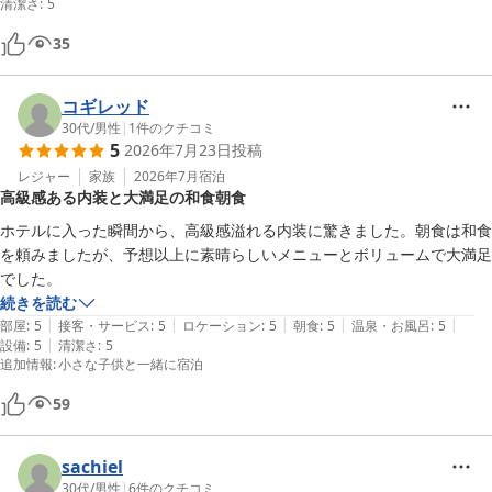
清潔さ
:
5
35
コギレッド
30代
/
男性
|
1
件のクチコミ
5
2026年7月23日
投稿
レジャー
家族
2026年7月
宿泊
高級感ある内装と大満足の和食朝食
ホテルに入った瞬間から、高級感溢れる内装に驚きました。朝食は和食
を頼みましたが、予想以上に素晴らしいメニューとボリュームで大満足
でした。
続きを読む
|
|
|
|
|
部屋
:
5
接客・サービス
:
5
ロケーション
:
5
朝食
:
5
温泉・お風呂
:
5
|
設備
:
5
清潔さ
:
5
追加情報
:
小さな子供と一緒に宿泊
59
sachiel
30代
/
男性
|
6
件のクチコミ