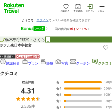
お気に入り
予約確認
ログイン
メニュー
栃木県
宇都宮・さくら
ホテル東日本宇都宮
ふるさと納税対象
施設紹介
プラン
部屋
写真
クーポン
クチコミ
クチコミ
総合評価
5
578
件
4.31
4
556
件
3
105
件
2
30
件
2,536
件
1
12
件