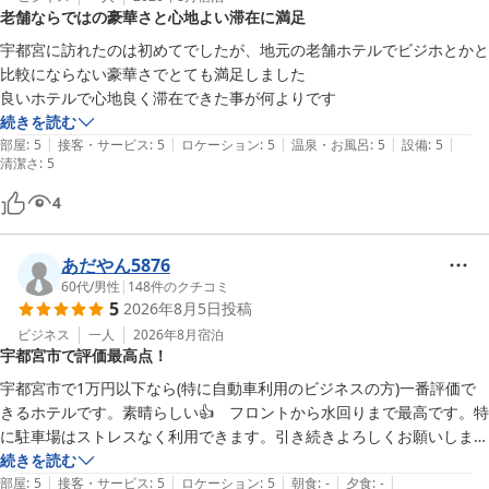
老舗ならではの豪華さと心地よい滞在に満足
宇都宮に訪れたのは初めてでしたが、地元の老舗ホテルでビジホとかと
比較にならない豪華さでとても満足しました

良いホテルで心地良く滞在できた事が何よりです
続きを読む
|
|
|
|
|
部屋
:
5
接客・サービス
:
5
ロケーション
:
5
温泉・お風呂
:
5
設備
:
5
清潔さ
:
5
4
あだやん5876
60代
/
男性
|
148
件のクチコミ
5
2026年8月5日
投稿
ビジネス
一人
2026年8月
宿泊
宇都宮市で評価最高点！
宇都宮市で1万円以下なら(特に自動車利用のビジネスの方)一番評価で
きるホテルです。素晴らしい👍　フロントから水回りまで最高です。特
に駐車場はストレスなく利用できます。引き続きよろしくお願いしま
す。
続きを読む
|
|
|
|
|
部屋
:
5
接客・サービス
:
5
ロケーション
:
5
朝食
:
-
夕食
:
-