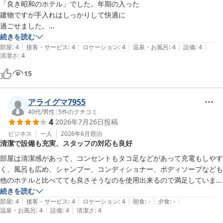
「良き昭和のホテル」でした。年期の入った

建物ですが手入れはしっかりして快適に

過ごせました。

お茶やコーヒー、アメニティも「この値段で

続きを読む
|
|
|
|
|
これだけ提供してくれるんだ」と思いました！

部屋
:
4
接客・サービス
:
4
ロケーション
:
4
温泉・お風呂
:
4
設備
:
4
清潔さ
:
4
ありがとうございました！
15
アライグマ7955
40代
/
男性
|
5
件のクチコミ
4
2026年7月26日
投稿
ビジネス
一人
2026年6月
宿泊
清潔で設備も充実、スタッフの対応も良好
部屋は清潔感があって、コンセントもタコ足などがあって充電もしやす
く、風呂も広め、シャンプー、コンディショナー、ボディソープなども
他のホテルと比べてても良さそうなのを使用出来るので満足していま
す。スタッフさんの対応も良いです。
続きを読む
|
|
|
|
|
部屋
:
4
接客・サービス
:
4
ロケーション
:
4
朝食
:
-
夕食
:
-
|
|
温泉・お風呂
:
4
設備
:
4
清潔さ
:
4