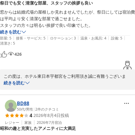
祭日でも安く清潔な部屋、スタッフの挨拶も良い
窓からは結婚式場の屋根しか見れませんでしたが、祭日にしては宿泊費
は平均より安く清潔な部屋で過ごせました。

スタッフの方々は明るい挨拶で良い印象でした。
続きを読む
|
|
|
|
|
部屋
:
5
接客・サービス
:
5
ロケーション
:
3
温泉・お風呂
:
4
設備
:
5
清潔さ
:
5
426
この度は、ホテル東日本宇都宮をご利用頂き誠に有難うございま
す。トータル的に評価を頂き有難うございます。館内には各種レス
続きを読む
トランを完備しております。ぜひそちらもご賞味頂ければと思って
おります。またのお越しをスタッフ一同心よりお待ちしておりま
す。

BD88
50代
/
男性
|
2
件のクチコミ
4
2026年8月4日
投稿
総支配人　餅原浩二
レジャー
家族
2026年7月
宿泊
ホテル東日本宇都宮
昭和の趣と充実したアメニティに大満足
2026-06-19