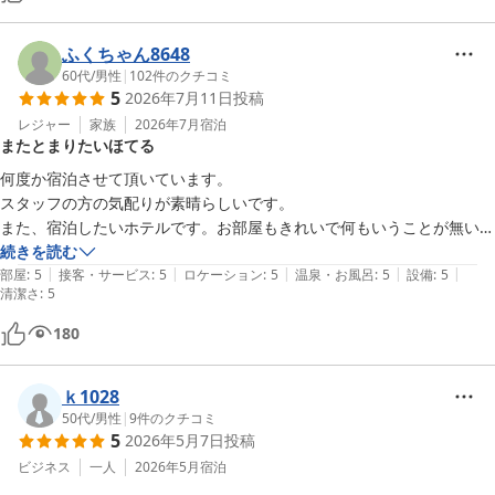
ふくちゃん8648
60代
/
男性
|
102
件のクチコミ
5
2026年7月11日
投稿
レジャー
家族
2026年7月
宿泊
またとまりたいほてる
何度か宿泊させて頂いています。

スタッフの方の気配りが素晴らしいです。

また、宿泊したいホテルです。お部屋もきれいで何もいうことが無いホ
テルです。
続きを読む
|
|
|
|
|
部屋
:
5
接客・サービス
:
5
ロケーション
:
5
温泉・お風呂
:
5
設備
:
5
清潔さ
:
5
180
ｋ1028
50代
/
男性
|
9
件のクチコミ
5
2026年5月7日
投稿
ビジネス
一人
2026年5月
宿泊