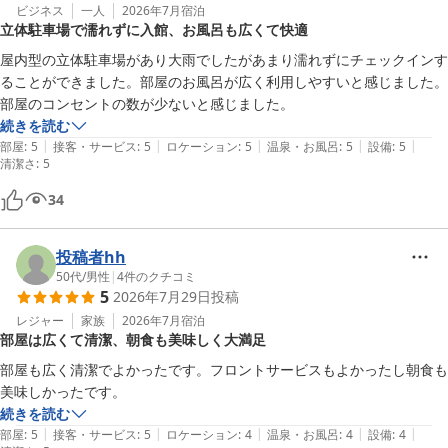
ビジネス
一人
2026年7月
宿泊
立体駐車場で濡れずに入館、お風呂も広くて快適
屋内型の立体駐車場があり大雨でしたがあまり濡れずにチェックインす
ることができました。部屋のお風呂が広く利用しやすいと感じました。
部屋のコンセントの数が少ないと感じました。
続きを読む
|
|
|
|
|
部屋
:
5
接客・サービス
:
5
ロケーション
:
5
温泉・お風呂
:
5
設備
:
5
清潔さ
:
5
34
投稿者hh
50代
/
男性
|
4
件のクチコミ
5
2026年7月29日
投稿
レジャー
家族
2026年7月
宿泊
部屋は広くて清潔、朝食も美味しく大満足
部屋も広く清潔でよかったです。フロントサービスもよかったし朝食も
美味しかったです。
続きを読む
|
|
|
|
|
部屋
:
5
接客・サービス
:
5
ロケーション
:
4
温泉・お風呂
:
4
設備
:
4