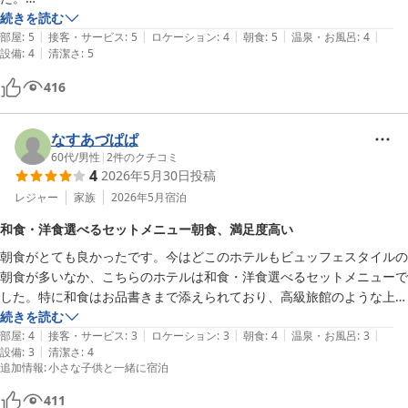
朝食は、洋食か和食を選択出来ましたので、連泊だったので、両方食べ
続きを読む
|
|
|
|
|
てみましたが、どちらも正解！

部屋
:
5
接客・サービス
:
5
ロケーション
:
4
朝食
:
5
温泉・お風呂
:
4
|
設備
:
4
清潔さ
:
5
全体的にこのお値段でいいのか？という素晴らしいホテルでした。

駅からは距離がありますが、車での利用なら、駐車場も出入り自由でた
416
くさん停められますので、とても便利でした。
なすあづぱぱ
60代
/
男性
|
2
件のクチコミ
4
2026年5月30日
投稿
レジャー
家族
2026年5月
宿泊
和食・洋食選べるセットメニュー朝食、満足度高い
朝食がとても良かったです。今はどこのホテルもビュッフェスタイルの
朝食が多いなか、こちらのホテルは和食・洋食選べるセットメニューで
した。特に和食はお品書きまで添えられており、高級旅館のような上質
な内容で満足度は高いと思います。子供のセットメニュー（洋食のみ）
続きを読む
|
|
|
|
|
もフレンチトーストなど大満足の内容でした。
部屋
:
4
接客・サービス
:
3
ロケーション
:
3
朝食
:
4
温泉・お風呂
:
3
|
設備
:
3
清潔さ
:
4
追加情報
:
小さな子供と一緒に宿泊
411