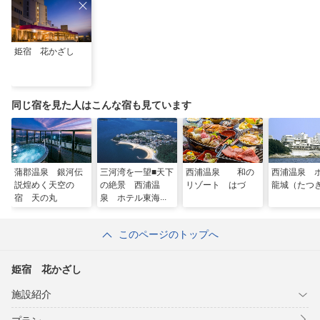
姫宿 花かざし
同じ宿を見た人はこんな宿も見ています
蒲郡温泉 銀河伝
三河湾を一望■天下
西浦温泉 和の
西浦温泉 
説煌めく天空の
の絶景 西浦温
リゾート はづ
龍城（たつ
宿 天の丸
泉 ホテル東海園
このページのトップへ
姫宿 花かざし
施設紹介