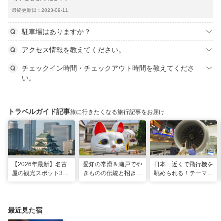
最終更新日：2023-09-11
駐車場はありますか？
アクセス情報を教えてください。
チェックイン時間・チェックアウト時間を教えてくださ
い。
トラベルガイド記事
旅に行きたくなる旅行記事をお届け
【2026年最新】名古
愛知の常滑＆瀬戸でや
日本一近くで飛行機を
屋の観光スポット34
きものの伝統と招き猫
眺められる！テーマパ
選と名物グルメ！家族
の世界へ。歩いて触れ
ークのような中部国際
で楽しめるレジャー施
て楽しむ開運旅
空港セントレア空港！
設や絶景スポットまで
最近見た宿